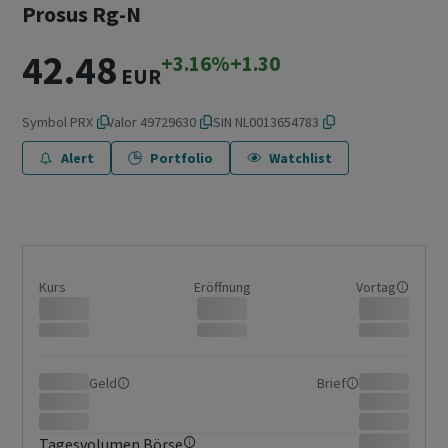
Prosus Rg-N
42.48
+3.16%
+1.30
EUR
Symbol
PRX
Valor
49729630
ISIN
NL0013654783
Alert
Portfolio
Watchlist
Kurs
Eröffnung
Vortag
Geld
Brief
Tagesvolumen Börse