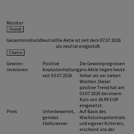
Monitor
Overall
Gesamteindruck
Neutral
Die Aktie ist seit dem 07.07.2026
als neutral eingestuft.
Chance
Gewinn-
Positive
Die Gewinnprognosen
revisionen
Analystenhaltung
pro Aktie liegen heute
seit 03.07.2026
höher als vor sieben
Wochen. Dieser
positive Trend hat am
03.07.2026 bei einem
Kurs von
36.99 EUR
eingesetzt.
Preis
Unterbewertet,
Auf Basis des
gemäss
Wachstumspotentials
theScreener
und eigener Kriterien,
erscheint uns der