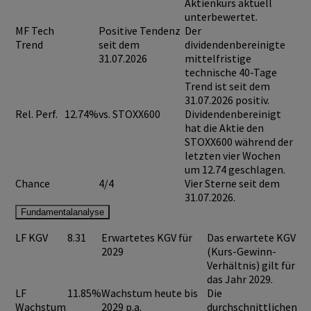
Aktienkurs aktuell
unterbewertet.
MF Tech
Positive Tendenz
Der
Trend
seit dem
dividendenbereinigte
31.07.2026
mittelfristige
technische 40-Tage
Trend ist seit dem
31.07.2026 positiv.
Rel. Perf.
12.74%
vs. STOXX600
Dividendenbereinigt
hat die Aktie den
STOXX600 während der
letzten vier Wochen
um 12.74 geschlagen.
Chance
4/4
Vier Sterne seit dem
31.07.2026.
Fundamentalanalyse
LF KGV
8.31
Erwartetes KGV für
Das erwartete KGV
2029
(Kurs-Gewinn-
Verhältnis) gilt für
das Jahr 2029.
LF
11.85%
Wachstum heute bis
Die
Wachstum
2029 p.a.
durchschnittlichen