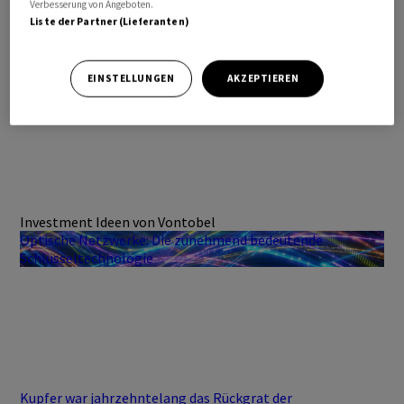
Verbesserung von Angeboten.
Liste der Partner (Lieferanten)
EINSTELLUNGEN
AKZEPTIEREN
Investment Ideen von Vontobel
Optische Netzwerke: Die zunehmend bedeutende
Schlüsseltechnologie
Kupfer war jahrzehntelang das Rückgrat der