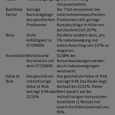
mitzuvollziehen.
Bad News
Geringe
Der Titel verzeichnet bei
Factor
Kursrückgänge
unternehmensspezifischen
bei spezifischen
Problemen i.d.R. geringe
Problemen
Kursabschläge in Höhe von
durchschnittlich 257%.
Beta
Hohe
Die Aktie tendiert dazu, pro
Anfälligkeit vs.
1% Indexbewegung mit
STOXX600
einem Ausschlag von 137% zu
reagieren.
Korrelation
Mittelstarke
52.58% der
Korrelation mit
Kursschwankungen werden
dem STOXX600
durch Indexbewegungen
verursacht.
Value at
Das geschätzte
Das geschätzte Value at Risk
Risk
mittelfristige
beträgt 9.44. Das Risiko liegt
Value at Risk
deshalb bei 22.51%. Dieser
beträgt 9.44 oder
Wert basiert auf der
22.51%
mittelfristigen historischen
Volatilität (1 Monat) mit
einem Konfidenzintervall von
95%.