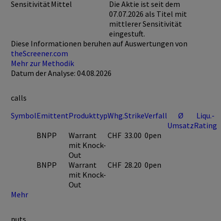
Sensitivität
Mittel
Die Aktie ist seit dem
07.07.2026 als Titel mit
mittlerer Sensitivität
eingestuft.
Diese Informationen beruhen auf Auswertungen von
theScreener.com
Mehr zur Methodik
Datum der Analyse: 04.08.2026
calls
Symbol
Emittent
Produkttyp
Whg.
Strike
Verfall
Ø
Liqu.-
Umsatz
Rating
BNPP
Warrant
CHF
33.00
0pen
mit Knock-
Out
BNPP
Warrant
CHF
28.20
0pen
mit Knock-
Out
Mehr
puts