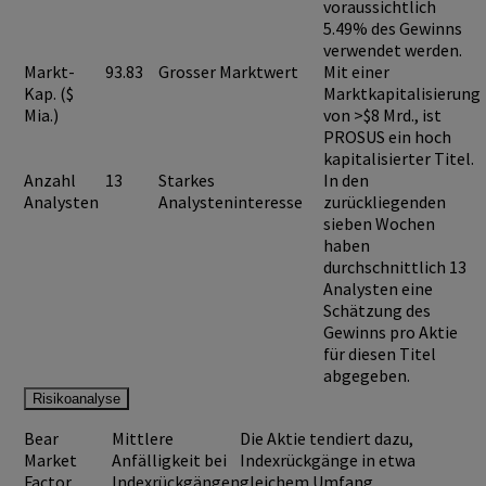
voraussichtlich
5.49%
des Gewinns
verwendet werden.
Markt-
93.83
Grosser Marktwert
Mit einer
Kap. ($
Marktkapitalisierung
Mia.)
von >$8 Mrd., ist
PROSUS
ein hoch
kapitalisierter Titel.
Anzahl
13
Starkes
In den
Analysten
Analysteninteresse
zurückliegenden
sieben Wochen
haben
durchschnittlich 13
Analysten eine
Schätzung des
Gewinns pro Aktie
für diesen Titel
abgegeben.
Risikoanalyse
Bear
Mittlere
Die Aktie tendiert dazu,
Market
Anfälligkeit bei
Indexrückgänge in etwa
Factor
Indexrückgängen
gleichem Umfang