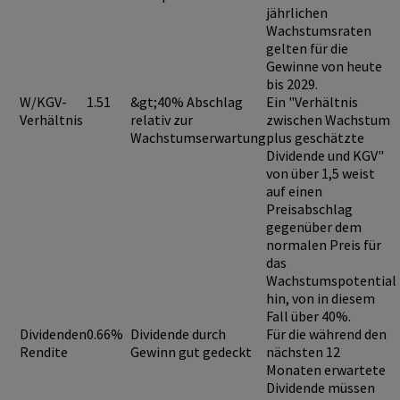
jährlichen
Wachstumsraten
gelten für die
Gewinne von heute
bis 2029.
W/KGV-
1.51
&gt;40% Abschlag
Ein "Verhältnis
Verhältnis
relativ zur
zwischen Wachstum
Wachstumserwartung
plus geschätzte
Dividende und KGV"
von über 1,5
weist
auf einen
Preisabschlag
gegenüber dem
normalen Preis für
das
Wachstumspotential
hin, von in diesem
Fall über 40%.
Dividenden
0.66%
Dividende durch
Für die während den
Rendite
Gewinn gut gedeckt
nächsten 12
Monaten erwartete
Dividende müssen