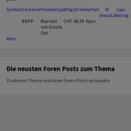
Symbol
Emittent
Produkttyp
Whg.
Strike
Verfall
Ø
Liqu.-
Umsatz
Rating
BNPP
Warrant
CHF
68.39
0pen
mit Knock-
Out
Mehr
Die neusten Foren Posts zum Thema
Zu diesem Thema sind keine Foren Posts vorhanden