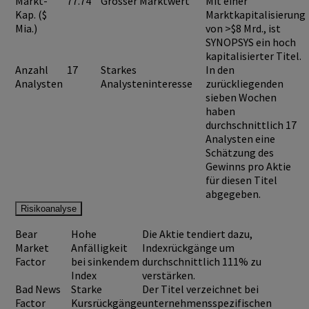
Markt-
77.74
Grosser Marktwert
Mit einer
Kap. ($
Marktkapitalisierung
Mia.)
von >$8 Mrd., ist
SYNOPSYS
ein hoch
kapitalisierter Titel.
Anzahl
17
Starkes
In den
Analysten
Analysteninteresse
zurückliegenden
sieben Wochen
haben
durchschnittlich 17
Analysten eine
Schätzung des
Gewinns pro Aktie
für diesen Titel
abgegeben.
Risikoanalyse
Bear
Hohe
Die Aktie tendiert dazu,
Market
Anfälligkeit
Indexrückgänge um
Factor
bei sinkendem
durchschnittlich 111% zu
Index
verstärken.
Bad News
Starke
Der Titel verzeichnet bei
Factor
Kursrückgänge
unternehmensspezifischen