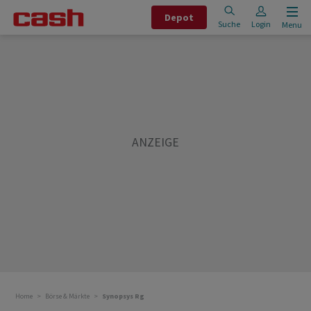
Depot
Suche
Login
Menu
Home
Börse & Märkte
Synopsys Rg