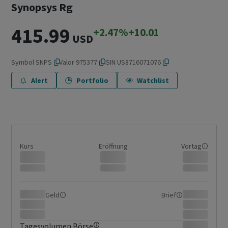
Synopsys Rg
415.99
+2.47%
+10.01
USD
Symbol
SNPS
Valor
975377
ISIN
US8716071076
Alert
Portfolio
Watchlist
Kurs
Eröffnung
Vortag
Geld
Brief
Tagesvolumen Börse