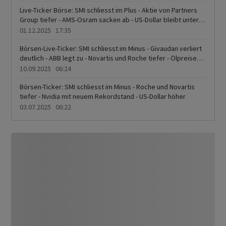
gefragt
Live-Ticker Börse: SMI schliesst im Plus - Aktie von Partners
Group tiefer - AMS-Osram sacken ab - US-Dollar bleibt unter
Druck - Augen auf Bitcoin
01.12.2025 17:35
Börsen-Live-Ticker: SMI schliesst im Minus - Givaudan verliert
deutlich - ABB legt zu - Novartis und Roche tiefer - Ölpreise
steigen erneut
10.09.2025 06:24
Börsen-Ticker: SMI schliesst im Minus - Roche und Novartis
tiefer - Nvidia mit neuem Rekordstand - US-Dollar höher
03.07.2025 06:22