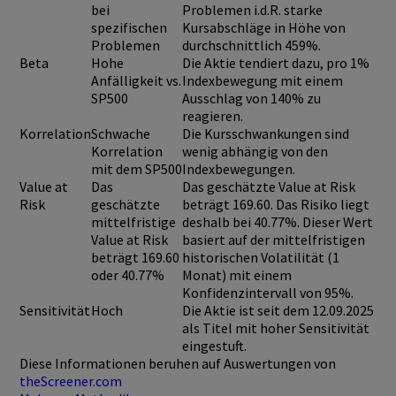
bei
Problemen i.d.R. starke
spezifischen
Kursabschläge in Höhe von
Problemen
durchschnittlich 459%.
Beta
Hohe
Die Aktie tendiert dazu, pro 1%
Anfälligkeit vs.
Indexbewegung mit einem
SP500
Ausschlag von 140% zu
reagieren.
Korrelation
Schwache
Die Kursschwankungen sind
Korrelation
wenig abhängig von den
mit dem SP500
Indexbewegungen.
Value at
Das
Das geschätzte Value at Risk
Risk
geschätzte
beträgt 169.60. Das Risiko liegt
mittelfristige
deshalb bei 40.77%. Dieser Wert
Value at Risk
basiert auf der mittelfristigen
beträgt 169.60
historischen Volatilität (1
oder 40.77%
Monat) mit einem
Konfidenzintervall von 95%.
Sensitivität
Hoch
Die Aktie ist seit dem 12.09.2025
als Titel mit hoher Sensitivität
eingestuft.
Diese Informationen beruhen auf Auswertungen von
theScreener.com