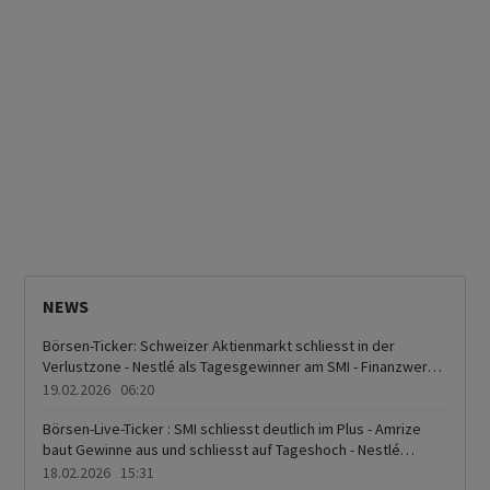
NEWS
Börsen-Ticker: Schweizer Aktienmarkt schliesst in der
Verlustzone - Nestlé als Tagesgewinner am SMI - Finanzwerte
mit Abschlägen - Partners Group hält rote Laterne
19.02.2026 06:20
Börsen-Live-Ticker : SMI schliesst deutlich im Plus - Amrize
baut Gewinne aus und schliesst auf Tageshoch - Nestlé
verlieren in letzten Minuten deutlich - Holcim und Sunrise
18.02.2026 15:31