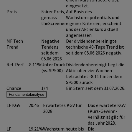
eingesetzt.
Preis
Fairer Preis,
Auf Basis des
gemäss
Wachstumspotentials und
theScreener
eigener Kriterien, erscheint
uns der Aktienkurs aktuell
angemessen.
MF Tech
Negative
Der dividendenbereinigte
Trend
Tendenz
technische 40-Tage Trend ist
seit dem
seit dem 05.06.2026 negativ.
05.06.2026
Rel. Perf.
-8.11%
Unter Druck
Dividendenbereinigt liegt die
(vs. SP500)
Aktie über vier Wochen
betrachtet -8.11 hinter dem
SP500 zurück.
Chance
1/4
Ein Stern seit dem 31.07.2026.
Fundamentalanalyse
LF KGV
20.46
Erwartetes KGV für
Das erwartete KGV
2028
(Kurs-Gewinn-
Verhältnis) gilt für
das Jahr 2028.
LF
19.21%
Wachstum heute bis
Die