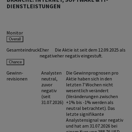
DIENSTLEISTUNGEN
Monitor
Overall
Gesamteindruck
Eher
Die Aktie ist seit dem 12.09.2025 als
negativ
eher negativ eingestuft.
Chance
Gewinn-
Analysten
Die Gewinnprognosen pro
revisionen
neutral,
Aktie haben sich in den
zuvor
letzten 7 Wochen nicht
negativ
wesentlich verändert
(seit
(Veränderungen zwischen
31.07.2026)
+1% bis -1% werden als
neutral betrachtet). Das
letzte signifikante
Analystensignal war negativ
und hat am 31.07.2026 bei
einem Kurs von
388.76 USD