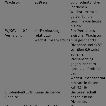
Wachstum
2028 p.a.
durchschnittlichen
jährlichen
Wachstumsraten
gelten für die
Gewinne von heute
bis 2028.
W/KGV-
0.94
4.14% Abschlag
Ein "Verhältnis
Verhältnis
relativ zur
zwischen Wachstum
Wachstumserwartung
plus geschätzte
Dividende und KGV"
von über 0,9
weist
auf einen
Preisabschlag
gegenüber dem
normalen Preis für
das
Wachstumspotential
hin, von in diesem
Fall 4.14%.
Dividenden
0.00%
Keine Dividende
Die Gesellschaft
Rendite
bezahlt keine
Dividende.