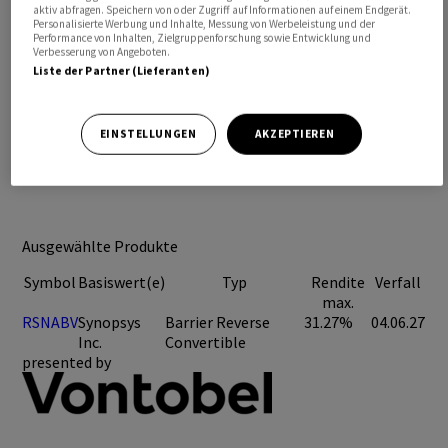
aktiv abfragen. Speichern von oder Zugriff auf Informationen auf einem Endgerät.
Personalisierte Werbung und Inhalte, Messung von Werbeleistung und der
Performance von Inhalten, Zielgruppenforschung sowie Entwicklung und
Verbesserung von Angeboten.
Liste der Partner (Lieferanten)
EINSTELLUNGEN
AKZEPTIEREN
Ausgewählte Produkte
Symbol
Basiswert(e)
Typ
Rendite
Verfall
max.
RSNABV
Synopsys
Barrier Reverse
31.27%
04.06.27
Inc.
Convertible
presented by