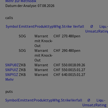
Mehr zur Methodik
Datum der Analyse: 07.08.2026
calls
Symbol
Emittent
Produkttyp
Whg.
Strike
Verfall
Ø
Liqu.
Umsatz
Ratin
SOG
Warrant
CHF
270.48
0pen
mit Knock-
Out
SOG
Warrant
CHF
290.48
0pen
mit Knock-
Out
SNPU0Z
ZKB
Warrant
CHF
550.00
18.09.26
SNPUIZ
ZKB
Warrant
CHF
550.00
15.01.27
SNPY1Z
ZKB
Warrant
CHF
640.00
15.01.27
Mehr
puts
Symbol
Emittent
Produkttyp
Whg.
Strike
Verfall
Ø
Liqu.-
Umsatz
Rating