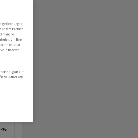
utige Kennungen
d unsere Partner
ind manche
ufrufen, um Ihre
ten am unteren
Sie in unserer
oder Zugriff auf
 Performance von
/-%