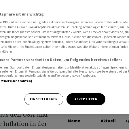
 über 14 500 Punkte nach US-Arbeitsmarktbericht
DAX
atsphäre ist uns wichtig
re
293
-Partner speichern und greifen auf personenbezogene Daten wie Browserdaten oder einde
 Dax
ät zu. Durch Auswahl von Akzeptieren aktivieren Sie Tracking-Technologien für die unter „Wir un
aten, um Ihnen Dienste bereitzustellen“ aufgeführten Zwecke. Wenn Tracker deaktiviert sind, s
nzeigen möglicherweise nicht mehr so relevant für Sie. Sie können dieses Menü jederzeit wieder a
0 Punkte
 zu ändern oder Ihre Einwilligung zu widerrufen, indem Sie auf den Link Voreinstellungen verwal
eite klicken. Ihre Einstellungen gelten innerhalb unseres Website. Weitere Informationen finden 
rklärung.
nsere Partner verarbeiten Daten, um Folgendes bereitzustellen:
ht
nauer Standortdaten. Endgeräteeigenschaften zur Identifikation aktiv abfragen. Speichern von 
 auf einem Endgerät. Personalisierte Werbung und Inhalte, Messung von Werbeleistung und der
elgruppenforschung sowie Entwicklung und Verbesserung von Angeboten.
artner (Lieferanten)
EINSTELLUNGEN
AKZEPTIEREN
 aus den USA und
Name
Aktuell
+
 Inflation in der