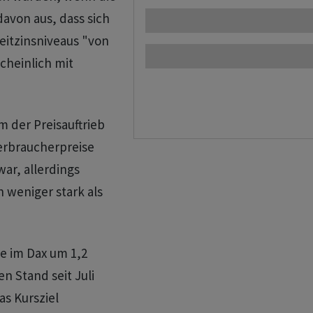
avon aus, dass sich
Leitzinsniveaus "von
cheinlich mit
 der Preisauftrieb
Verbraucherpreise
ar, allerdings
 weniger stark als
te im Dax um 1,2
n Stand seit Juli
as Kursziel