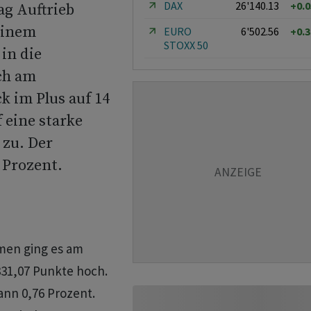
DAX
26'140.13
+0.
g Auftrieb
einem
EURO
6'502.56
+0.
STOXX 50
in die
ich am
k im Plus auf 14
 eine starke
 zu. Der
 Prozent.
men ging es am
831,07 Punkte hoch.
nn 0,76 Prozent.