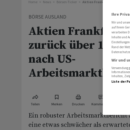
Home
News
Börsen-Ticker
Aktien Frankfurt: Dax zurück
Ihre Priv
BÖRSE AUSLAND
Wir und unse
Aktien Frankfurt:
auf Ihrem Ger
verarbeiten D
Inhalte und A
zurück über 14 50
Einstellungen
Rand der Webs
Datenschutze
nach US-
Wir und u
Arbeitsmarktberic
Verwendung ge
Informationen
Inhalten, Zi
Liste der P
Teilen
Merken
Drucken
Kommentare
Ein robuster Arbeitsmarktbericht
eine etwas schwächer als erwartete