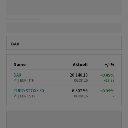
DAX
Name
Aktuell
+/-%
DAX
26'140.13
+0.05%
EUR
ITF
06.08.26
+13.83
EURO STOXX 50
6'502.56
+0.39%
EUR
STX
06.08.26
–