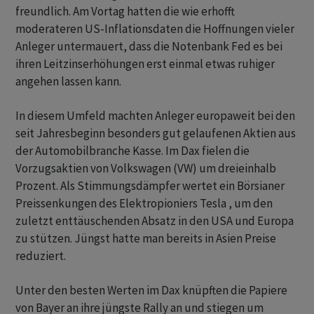
freundlich. Am Vortag hatten die wie erhofft
moderateren US-Inflationsdaten die Hoffnungen vieler
Anleger untermauert, dass die Notenbank Fed es bei
ihren Leitzinserhöhungen erst einmal etwas ruhiger
angehen lassen kann.
In diesem Umfeld machten Anleger europaweit bei den
seit Jahresbeginn besonders gut gelaufenen Aktien aus
der Automobilbranche Kasse. Im Dax fielen die
Vorzugsaktien von Volkswagen (VW) um dreieinhalb
Prozent. Als Stimmungsdämpfer wertet ein Börsianer
Preissenkungen des Elektropioniers Tesla , um den
zuletzt enttäuschenden Absatz in den USA und Europa
zu stützen. Jüngst hatte man bereits in Asien Preise
reduziert.
Unter den besten Werten im Dax knüpften die Papiere
von Bayer an ihre jüngste Rally an und stiegen um