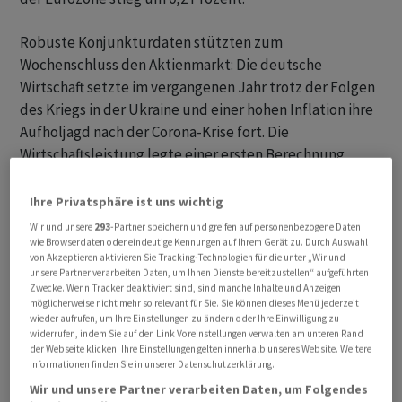
Robuste Konjunkturdaten stützten zum
Wochenschluss den Aktienmarkt: Die deutsche
Wirtschaft setzte im vergangenen Jahr trotz der Folgen
des Kriegs in der Ukraine und einer hohen Inflation ihre
Aufholjagd nach der Corona-Krise fort. Die
Wirtschaftsleistung legte einer ersten Berechnung
zufolge 2022 um 1,9 Prozent zum Vorjahr zu. Ökonomen
hatten im Schnitt etwas weniger erwartet. 2021 war das
Ihre Privatsphäre ist uns wichtig
Bruttoinlandsprodukt um 2,6 Prozent gewachsen.
Wir und unsere
293
-Partner speichern und greifen auf personenbezogene Daten
wie Browserdaten oder eindeutige Kennungen auf Ihrem Gerät zu. Durch Auswahl
von Akzeptieren aktivieren Sie Tracking-Technologien für die unter „Wir und
"Die Bundesregierung hat die Rezession abgepfiffen,
unsere Partner verarbeiten Daten, um Ihnen Dienste bereitzustellen“ aufgeführten
zumindest fürs Erste", schrieb Ulrich Kater,
Zwecke. Wenn Tracker deaktiviert sind, sind manche Inhalte und Anzeigen
möglicherweise nicht mehr so relevant für Sie. Sie können dieses Menü jederzeit
Chefvolkswirt der Dekabank. Die bemerkenswerte
wieder aufrufen, um Ihre Einstellungen zu ändern oder Ihre Einwilligung zu
Stabilität des Konsums in Deutschland sei massgeblich
widerrufen, indem Sie auf den Link Voreinstellungen verwalten am unteren Rand
der Webseite klicken. Ihre Einstellungen gelten innerhalb unseres Website. Weitere
auf die vielfältigen staatlichen
Informationen finden Sie in unserer Datenschutzerklärung.
Unterstützungsmassnahmen zurückzuführen. Sie
Wir und unsere Partner verarbeiten Daten, um Folgendes
haben Kater zufolge dazu geführt, dass die verfügbaren