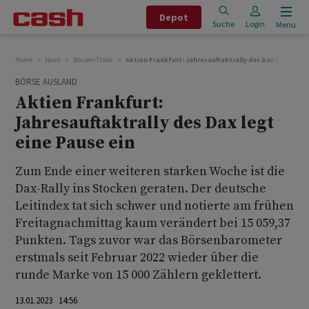
Depot
Suche
Login
Menu
Home
News
Börsen-Ticker
Aktien Frankfurt: Jahresauftaktrally des Dax legt eine
BÖRSE AUSLAND
Aktien Frankfurt:
Jahresauftaktrally des Dax legt
eine Pause ein
Zum Ende einer weiteren starken Woche ist die
Dax-Rally ins Stocken geraten. Der deutsche
Leitindex tat sich schwer und notierte am frühen
Freitagnachmittag kaum verändert bei 15 059,37
Punkten. Tags zuvor war das Börsenbarometer
erstmals seit Februar 2022 wieder über die
runde Marke von 15 000 Zählern geklettert.
13.01.2023 14:56