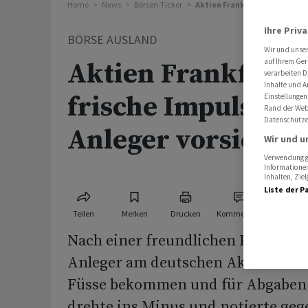
Home
News
Börsen-Ticker
Aktien Frankfurt: Ohne frisc
Ihre Priv
BÖRSE AUSLAND
Wir und unse
auf Ihrem Ger
Aktien Frankfurt:
verarbeiten D
Inhalte und A
frische Impulse w
Einstellungen
Rand der Webs
Datenschutze
Anleger vorsichtig
Wir und u
Verwendung ge
Informationen
Inhalten, Zi
Liste der P
Teilen
Merken
Drucken
Kommentare
Nach einer freundlichen Eröffnung
Anleger am deutschen Aktienmarkt
Füsse bekommen und für Abgaben 
drehte ins Minus und notierte geg