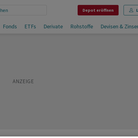
Depot
eröffnen
Aktien Frankfurt: Ohne frische Impulse werden Anleger vorsichtiger
Fonds
ETFs
Derivate
Rohstoffe
Devisen & Zinse
Teilen
Merken
Drucken
Kommentare