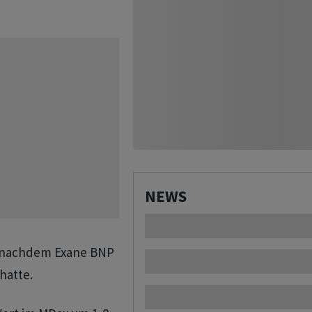
NEWS
, nachdem Exane BNP
hatte.