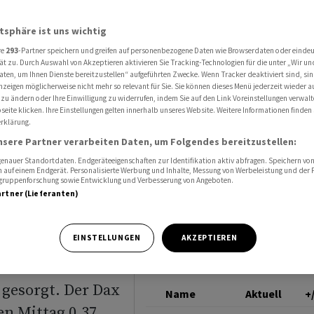
he Impulse werden Anleger vorsichtiger
DAX
atsphäre ist uns wichtig
re
293
-Partner speichern und greifen auf personenbezogene Daten wie Browserdaten oder einde
ät zu. Durch Auswahl von Akzeptieren aktivieren Sie Tracking-Technologien für die unter „Wir un
 Ohne
aten, um Ihnen Dienste bereitzustellen“ aufgeführten Zwecke. Wenn Tracker deaktiviert sind, s
nzeigen möglicherweise nicht mehr so relevant für Sie. Sie können dieses Menü jederzeit wieder a
erden
 zu ändern oder Ihre Einwilligung zu widerrufen, indem Sie auf den Link Voreinstellungen verwal
eite klicken. Ihre Einstellungen gelten innerhalb unseres Website. Weitere Informationen finden 
rklärung.
er
nsere Partner verarbeiten Daten, um Folgendes bereitzustellen:
nauer Standortdaten. Endgeräteeigenschaften zur Identifikation aktiv abfragen. Speichern von 
 auf einem Endgerät. Personalisierte Werbung und Inhalte, Messung von Werbeleistung und der
elgruppenforschung sowie Entwicklung und Verbesserung von Angeboten.
artner (Lieferanten)
EINSTELLUNGEN
AKZEPTIEREN
 haben die
 offenbar kalte
gesorgt. Der Dax
Name
Aktuell
+
en Mittag 0,37