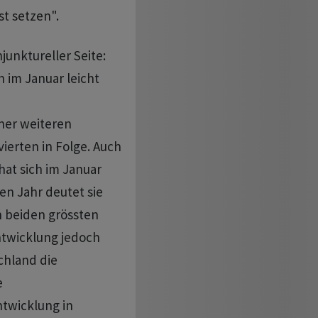
st setzen".
nktureller Seite:
 im Januar leicht
ner weiteren
ierten in Folge. Auch
t sich im Januar
en Jahr deutet sie
n beiden grössten
ntwicklung jedoch
chland die
e
ntwicklung in