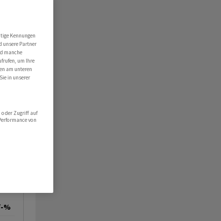
utige Kennungen
d unsere Partner
ind manche
ufrufen, um Ihre
ten am unteren
Sie in unserer
oder Zugriff auf
 Performance von
/-%