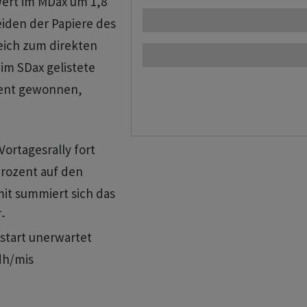
Wert im MDax um 1,8
iden der Papiere des
leich zum direkten
m SDax gelistete
ozent gewonnen,
Vortagesrally fort
Prozent auf den
it summiert sich das
-
start unerwartet
dh/mis