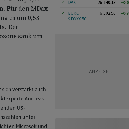
DAX
26'140.13
+0.
ten. Für den MDax
EURO
6'502.56
+0.
ng es um 0,53
STOXX 50
ts. Der
rozone sank um
 sich verstärkt auch
rktexperte Andreas
henden US-
nszahlen unter
chten Microsoft und