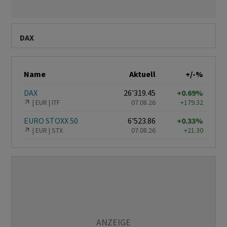
DAX
Name
Aktuell
+/-%
DAX
26'319.45
+0.69%
EUR
ITF
07.08.26
+179.32
EURO STOXX 50
6'523.86
+0.33%
EUR
STX
07.08.26
+21.30