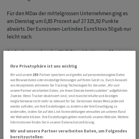
Für den MDax der mittelgrossen Unternehmen ging es
am Dienstag um 0,85 Prozent auf 27 325,92 Punkte
abwärts. Der Eurozonen-Leitindex EuroStoxx 50 gab nur
leicht nach.
An der tonangebenden Wall Street hatten am Montag
nach starkem Auftakt die Anschlusskäufe gefehlt - der
Ihre Privatsphäre ist uns wichtig
US-Leitindex Dow Jones Industrial und der marktbreite
S&P 500 schlossen letztlich gar im Minus. Die globalen
Wir und unsere
293
-Partner speichern und greifen auf personenbezogene Daten
wie Browserdaten oder eindeutige Kennungen auf Ihrem Gerät zu. Durch Auswahl
Marktstrategen der Bank JPMorgan raten nach dem
von Akzeptieren aktivieren Sie Tracking-Technologien für die unter „Wir und
starken Lauf in Europa seit Ende des dritten Quartals
unsere Partner verarbeiten Daten, um Ihnen Dienste bereitzustellen“ aufgeführten
Zwecke. Wenn Tracker deaktiviert sind, sind manche Inhalte und Anzeigen
2022 zu Gewinnmitnahmen.
möglicherweise nicht mehr so relevant für Sie. Sie können dieses Menü jederzeit
wieder aufrufen, um Ihre Einstellungen zu ändern oder Ihre Einwilligung zu
widerrufen, indem Sie auf den Link Voreinstellungen verwalten am unteren Rand
Für leichte Belastung sorgten zudem Äusserungen aus
der Webseite klicken. Ihre Einstellungen gelten innerhalb unseres Website. Weitere
den Reihen der Fed. Zwei ranghohe Notenbanker
Informationen finden Sie in unserer Datenschutzerklärung.
signalisierten, dass die US-Notenbank ihren Kampf
Wir und unsere Partner verarbeiten Daten, um Folgendes
gegen die hohe Inflation fortsetzen wird und ihren
bereitzustellen: