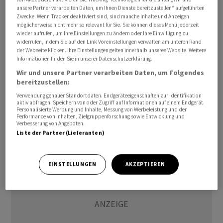
immer noch einen Rückgang der Wirtschaftsaktivität.
unsere Partner verarbeiten Daten, um Ihnen Dienste bereitzustellen“ aufgeführten
Zwecke. Wenn Tracker deaktiviert sind, sind manche Inhalte und Anzeigen
Derweil ging die Zahl der wöchentlichen Erstanträge auf
möglicherweise nicht mehr so relevant für Sie. Sie können dieses Menü jederzeit
Arbeitslosenhilfe überraschend erneut zurück -
wieder aufrufen, um Ihre Einstellungen zu ändern oder Ihre Einwilligung zu
widerrufen, indem Sie auf den Link Voreinstellungen verwalten am unteren Rand
Analysten hatten hingegen einen Anstieg erwartet.
der Webseite klicken. Ihre Einstellungen gelten innerhalb unseres Website. Weitere
Weiter schwach zeigt sich der US-Häusermarkt: Im
Informationen finden Sie in unserer Datenschutzerklärung.
Dezember war sowohl die Zahl der begonnenen
Wir und unsere Partner verarbeiten Daten, um Folgendes
bereitzustellen:
Neubauten als auch der Genehmigungen für neue
Häuser weiter gesunken./edh/mis
Verwendung genauer Standortdaten. Endgeräteeigenschaften zur Identifikation
aktiv abfragen. Speichern von oder Zugriff auf Informationen auf einem Endgerät.
Personalisierte Werbung und Inhalte, Messung von Werbeleistung und der
Performance von Inhalten, Zielgruppenforschung sowie Entwicklung und
(AWP)
Verbesserung von Angeboten.
Liste der Partner (Lieferanten)
EINSTELLUNGEN
AKZEPTIEREN