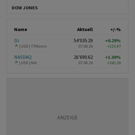
DOW JONES
Name
Aktuell
+/-%
DJ
54'035.29
+0.29%
USD
TTMzero
07.08.26
+153.87
NASDAQ
26'690.62
+1.30%
USD
NAI
07.08.26
+342.26