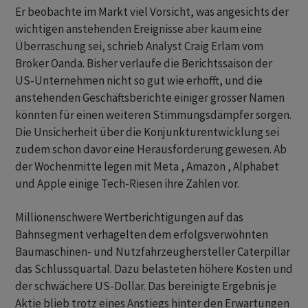
Er beobachte im Markt viel Vorsicht, was angesichts der
wichtigen anstehenden Ereignisse aber kaum eine
Überraschung sei, schrieb Analyst Craig Erlam vom
Broker Oanda. Bisher verlaufe die Berichtssaison der
US-Unternehmen nicht so gut wie erhofft, und die
anstehenden Geschäftsberichte einiger grosser Namen
könnten für einen weiteren Stimmungsdämpfer sorgen.
Die Unsicherheit über die Konjunkturentwicklung sei
zudem schon davor eine Herausforderung gewesen. Ab
der Wochenmitte legen mit Meta , Amazon , Alphabet
und Apple einige Tech-Riesen ihre Zahlen vor.
Millionenschwere Wertberichtigungen auf das
Bahnsegment verhagelten dem erfolgsverwöhnten
Baumaschinen- und Nutzfahrzeughersteller Caterpillar
das Schlussquartal. Dazu belasteten höhere Kosten und
der schwächere US-Dollar. Das bereinigte Ergebnis je
Aktie blieb trotz eines Anstiegs hinter den Erwartungen