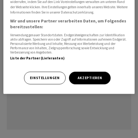
widerrufen, indem Sie auf den Link Voreinstellungen verwalten am unteren Rand
Leitzins. Es wird damit gerechnet, dass sie ihn um 0,25
der Webseite klicken. Ihre Einstellungen gelten innerhalb unseres Website. Weitere
Informationen finden Sie in unserer Datenschutzerklärung.
Prozentpunkte erhöht, damit aber das Tempo bei den
Wir und unsere Partner verarbeiten Daten, um Folgendes
Zinserhöhungen weiter drosselt. Wichtiger als der
bereitzustellen:
Zinsschritt werden Äusserungen zur weiteren
Verwendung genauer Standortdaten. Endgeräteeigenschaften zur Identifikation
Entwicklung werden.
aktiv abfragen. Speichern von oder Zugriff auf Informationen auf einem Endgerät.
Personalisierte Werbung und Inhalte, Messung von Werbeleistung und der
Performance von Inhalten, Zielgruppenforschung sowie Entwicklung und
Verbesserung von Angeboten.
Liste der Partner (Lieferanten)
EINSTELLUNGEN
AKZEPTIEREN