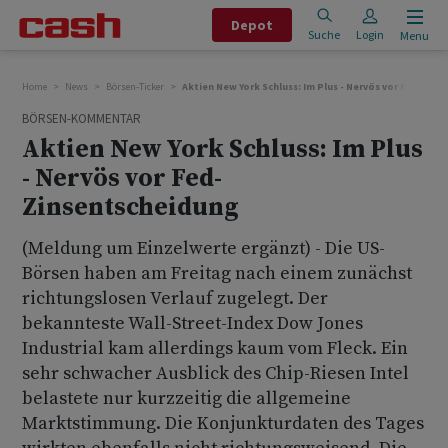
Depot
Suche
Login
Menu
Home
News
Börsen-Ticker
Aktien New York Schluss: Im Plus - Nervös vor Fed-Zin
BÖRSEN-KOMMENTAR
Aktien New York Schluss: Im Plus
- Nervös vor Fed-
Zinsentscheidung
(Meldung um Einzelwerte ergänzt) - Die US-
Börsen haben am Freitag nach einem zunächst
richtungslosen Verlauf zugelegt. Der
bekannteste Wall-Street-Index Dow Jones
Industrial kam allerdings kaum vom Fleck. Ein
sehr schwacher Ausblick des Chip-Riesen Intel
belastete nur kurzzeitig die allgemeine
Marktstimmung. Die Konjunkturdaten des Tages