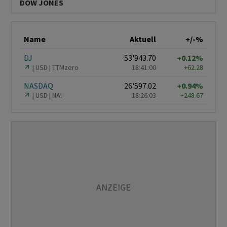
DOW JONES
Name
Aktuell
+/-%
DJ
53'943.70
+0.12%
USD
TTMzero
18:41:00
+62.28
NASDAQ
26'597.02
+0.94%
USD
NAI
18:26:03
+248.67