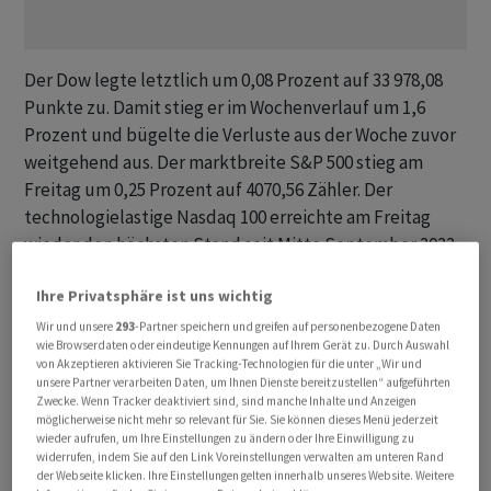
Der Dow legte letztlich um 0,08 Prozent auf 33 978,08
Punkte zu. Damit stieg er im Wochenverlauf um 1,6
Prozent und bügelte die Verluste aus der Woche zuvor
weitgehend aus. Der marktbreite S&P 500 stieg am
Freitag um 0,25 Prozent auf 4070,56 Zähler. Der
technologielastige Nasdaq 100 erreichte am Freitag
wieder den höchsten Stand seit Mitte September 2022
und ging mit plus 0,96 Prozent auf 12 166,60 Punkte ins
Ihre Privatsphäre ist uns wichtig
Wochenende.
Wir und unsere
293
-Partner speichern und greifen auf personenbezogene Daten
wie Browserdaten oder eindeutige Kennungen auf Ihrem Gerät zu. Durch Auswahl
Den wie erwartet ausgefallenen Daten des
von Akzeptieren aktivieren Sie Tracking-Technologien für die unter „Wir und
Handelsministeriums zufolge stiegen in der
unsere Partner verarbeiten Daten, um Ihnen Dienste bereitzustellen“ aufgeführten
Zwecke. Wenn Tracker deaktiviert sind, sind manche Inhalte und Anzeigen
weltgrössten Volkswirtschaft die Einkommen im
möglicherweise nicht mehr so relevant für Sie. Sie können dieses Menü jederzeit
Dezember leicht, während die Konsumausgaben etwas
wieder aufrufen, um Ihre Einstellungen zu ändern oder Ihre Einwilligung zu
widerrufen, indem Sie auf den Link Voreinstellungen verwalten am unteren Rand
zurückgingen. Zugleich befindet sich die hohe Inflation
der Webseite klicken. Ihre Einstellungen gelten innerhalb unseres Website. Weitere
weiter auf dem Rückzug. Ian Shepherdson, Volkswirt