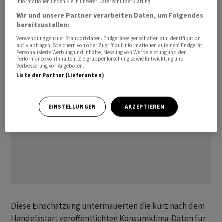
Informationen finden Sie in unserer Datenschutzerklärung.
bei Pantheon Macroeconomics, erwartet daher, dass
Wir und unsere Partner verarbeiten Daten, um Folgendes
sich die Ausgaben im Januar weiter erholen, aber das
bereitzustellen:
erste Quartal insgesamt schwach sein wird.
Verwendung genauer Standortdaten. Endgeräteeigenschaften zur Identifikation
aktiv abfragen. Speichern von oder Zugriff auf Informationen auf einem Endgerät.
Personalisierte Werbung und Inhalte, Messung von Werbeleistung und der
Performance von Inhalten, Zielgruppenforschung sowie Entwicklung und
Verbesserung von Angeboten.
Liste der Partner (Lieferanten)
EINSTELLUNGEN
AKZEPTIEREN
Diese Einschätzung untermauerten die kurz nach dem
Handelsstart veröffentlichten Konsumklima-Daten für