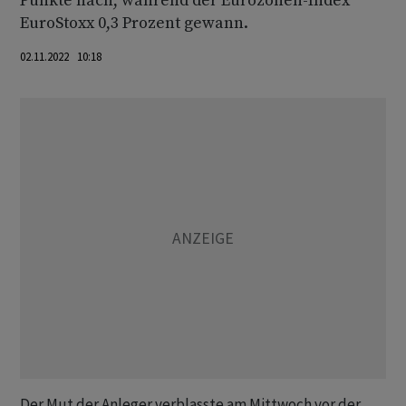
Punkte nach, während der Eurozonen-Index
EuroStoxx 0,3 Prozent gewann.
02.11.2022 10:18
Der Mut der Anleger verblasste am Mittwoch vor der