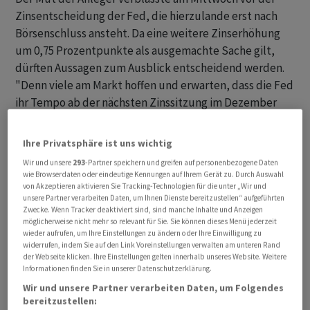
Zinsentscheidung der Fed, die hierzulande erst nach
Börsenschluss ansteht. Da eine weitere Zinserhöhung
um 0,75 Prozentpunkte als ausgemachte Sache gilt,
dürften Aussagen zum Ausblick entscheidend werden.
"Denn viele am Markt hoffen und erwarten, dass die Fed
ihr Tempo ab der nächsten Zinssitzung im Dezember
drosselt. Sollten diese Hoffnungen enttäuscht werden,
könnte es zu neuen Turbulenzen an den Börsen
Ihre Privatsphäre ist uns wichtig
kommen", mahnte Experte Thomas Altmann vom
Wir und unsere
293
-Partner speichern und greifen auf personenbezogene Daten
Vermögensverwalter QC Partners.
wie Browserdaten oder eindeutige Kennungen auf Ihrem Gerät zu. Durch Auswahl
von Akzeptieren aktivieren Sie Tracking-Technologien für die unter „Wir und
unsere Partner verarbeiten Daten, um Ihnen Dienste bereitzustellen“ aufgeführten
Positiv wertete Altmann, dass selbst nach dem Anstieg
Zwecke. Wenn Tracker deaktiviert sind, sind manche Inhalte und Anzeigen
um mehr als zehn Prozent seit Ende September nach
möglicherweise nicht mehr so relevant für Sie. Sie können dieses Menü jederzeit
wieder aufrufen, um Ihre Einstellungen zu ändern oder Ihre Einwilligung zu
wie vor kaum Gewinne mitgenommen werden. Zuletzt
widerrufen, indem Sie auf den Link Voreinstellungen verwalten am unteren Rand
hat der Dax sieben Handelstage in Folge mit einem
der Webseite klicken. Ihre Einstellungen gelten innerhalb unseres Website. Weitere
Informationen finden Sie in unserer Datenschutzerklärung.
positiven Vorzeichen beendet. Seiner Meinung nach
Wir und unsere Partner verarbeiten Daten, um Folgendes
wäre es aber erst der "grosse Befreiungsschlag", wenn
bereitzustellen:
der Leitindex seinen 200-Tage-Durchschnitt