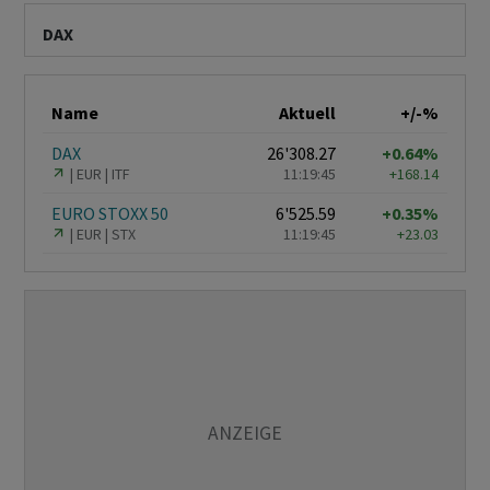
DAX
Name
Aktuell
+/-%
DAX
26'308.27
+0.64%
EUR
ITF
11:19:45
+168.14
EURO STOXX 50
6'525.59
+0.35%
EUR
STX
11:19:45
+23.03