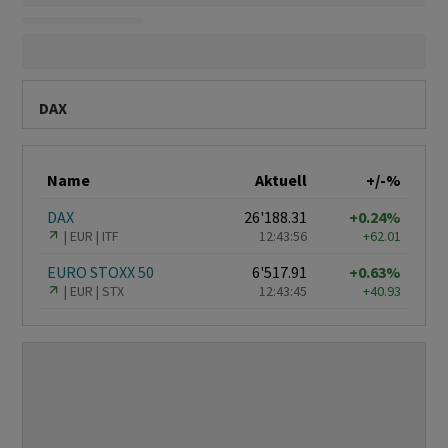
DAX
Name
Aktuell
+/-%
DAX
26'188.31
+0.24%
EUR
ITF
12:43:56
+62.01
EURO STOXX 50
6'517.91
+0.63%
EUR
STX
12:43:45
+40.93