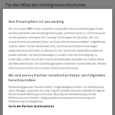
Für den MDax der mittelgrossen deutschen
Unternehmen ging es zum Wochenanfang um 0,22
Prozent auf 28 315,15 Punkte hoch. Der EuroStoxx 50 als
Ihre Privatsphäre ist uns wichtig
Leitindex der Eurozone legte um 0,1 Prozent zu.
Wir und unsere
293
-Partner speichern und greifen auf personenbezogene Daten
Impulse dürften am Montag eher rar bleiben: Die
wie Browserdaten oder eindeutige Kennungen auf Ihrem Gerät zu. Durch Auswahl
Agenda gibt in Deutschland wenig her. Zudem wird in
von Akzeptieren aktivieren Sie Tracking-Technologien für die unter „Wir und
unsere Partner verarbeiten Daten, um Ihnen Dienste bereitzustellen“ aufgeführten
New York wegen eines Feiertags nicht gehandelt.
Zwecke. Wenn Tracker deaktiviert sind, sind manche Inhalte und Anzeigen
möglicherweise nicht mehr so relevant für Sie. Sie können dieses Menü jederzeit
wieder aufrufen, um Ihre Einstellungen zu ändern oder Ihre Einwilligung zu
Der Dax steht mittlerweile wieder so hoch wie kurz vor
widerrufen, indem Sie auf den Link Voreinstellungen verwalten am unteren Rand
der russischen Invasion in der Ukraine Ende Februar
der Webseite klicken. Ihre Einstellungen gelten innerhalb unseres Website. Weitere
2022. Der deutliche Kurszuwachs seit Jahresbeginn von
Informationen finden Sie in unserer Datenschutzerklärung.
aktuell 8,5 Prozent birgt aber auch Gefahren. Das Risiko
Wir und unsere Partner verarbeiten Daten, um Folgendes
bereitzustellen:
einer Korrektur steige, wenn es innerhalb kurzer Zeit zu
Verwendung genauer Standortdaten. Endgeräteeigenschaften zur Identifikation
einem derartigen Anstieg kommt, schrieben die
aktiv abfragen. Speichern von oder Zugriff auf Informationen auf einem Endgerät.
Experten der Helaba in ihrem Tagesausblick. Ausserdem
Personalisierte Werbung und Inhalte, Messung von Werbeleistung und der
Performance von Inhalten, Zielgruppenforschung sowie Entwicklung und
sei bereits viel Positives in den Kursen enthalten. Zwar
Verbesserung von Angeboten.
Liste der Partner (Lieferanten)
würden die Konjunktursorgen kleiner und es werde auf
ein baldiges Ende des Zinserhöhungszyklus durch die