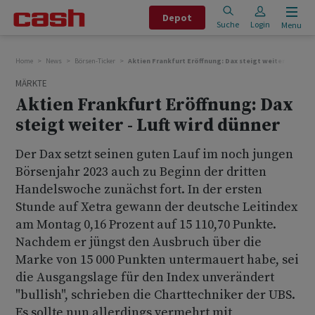
Depot
Suche
Login
Menu
Home
News
Börsen-Ticker
Aktien Frankfurt Eröffnung: Dax steigt weiter - Luft wi
MÄRKTE
Aktien Frankfurt Eröffnung: Dax
steigt weiter - Luft wird dünner
Der Dax setzt seinen guten Lauf im noch jungen
Börsenjahr 2023 auch zu Beginn der dritten
Handelswoche zunächst fort. In der ersten
Stunde auf Xetra gewann der deutsche Leitindex
am Montag 0,16 Prozent auf 15 110,70 Punkte.
Nachdem er jüngst den Ausbruch über die
Marke von 15 000 Punkten untermauert habe, sei
die Ausgangslage für den Index unverändert
"bullish", schrieben die Charttechniker der UBS.
Es sollte nun allerdings vermehrt mit