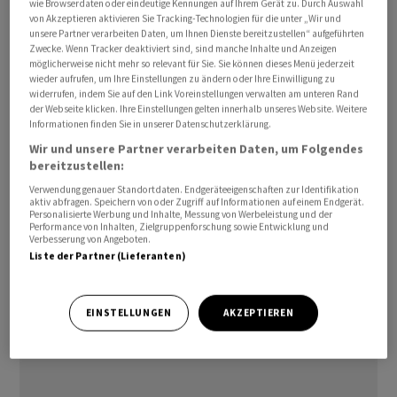
wie Browserdaten oder eindeutige Kennungen auf Ihrem Gerät zu. Durch Auswahl
Der nicht genannte Kaufpreis wird in bar und mittels
von Akzeptieren aktivieren Sie Tracking-Technologien für die unter „Wir und
unsere Partner verarbeiten Daten, um Ihnen Dienste bereitzustellen“ aufgeführten
Namenaktien von Burkhalter beglichen. Zu diesem
Zwecke. Wenn Tracker deaktiviert sind, sind manche Inhalte und Anzeigen
Zweck werden rund 42'000 Namenaktien aus
möglicherweise nicht mehr so relevant für Sie. Sie können dieses Menü jederzeit
wieder aufrufen, um Ihre Einstellungen zu ändern oder Ihre Einwilligung zu
genehmigtem Kapital unter Ausschluss des
widerrufen, indem Sie auf den Link Voreinstellungen verwalten am unteren Rand
Bezugsrechts der Aktionäre geschaffen.
der Webseite klicken. Ihre Einstellungen gelten innerhalb unseres Website. Weitere
Informationen finden Sie in unserer Datenschutzerklärung.
Die Verkäuferschaft hat sich über eine Lock-up-
Wir und unsere Partner verarbeiten Daten, um Folgendes
bereitzustellen:
Vereinbarung verpflichtet, die aus dem Verkauf
erhaltenen Burkhalter-Namenaktien während zweier
Verwendung genauer Standortdaten. Endgeräteeigenschaften zur Identifikation
aktiv abfragen. Speichern von oder Zugriff auf Informationen auf einem Endgerät.
Jahre nicht zu verkaufen.
Personalisierte Werbung und Inhalte, Messung von Werbeleistung und der
Performance von Inhalten, Zielgruppenforschung sowie Entwicklung und
Verbesserung von Angeboten.
Der erste Handelstag der neu geschaffenen
Liste der Partner (Lieferanten)
Namenaktien wird Ende Februar oder Anfang März 2023
sein, wie es weiter heisst.
EINSTELLUNGEN
AKZEPTIEREN