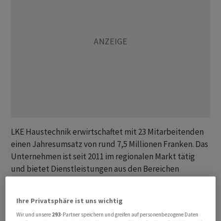
LKE Haustechnik erwirtschaftet mit 23 Mitarbeitenden
einen Jahresumsatz von rund 7,5 Millionen Franken. Das
Unternehmen ist seit 2011 im regionalen Markt tätig
und bietet Dienstleistungen aus den Bereichen
Lüftung, Klima- und Energietechnik an. Die
Mitarbeitenden werden alle übernommen,
Ihre Privatsphäre ist uns wichtig
Geschäftsleitung und Firmenname bleiben unverändert.
Wir und unsere
293
-Partner speichern und greifen auf personenbezogene Daten