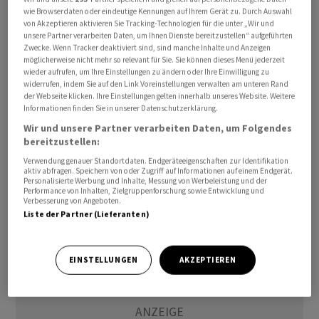
wie Browserdaten oder eindeutige Kennungen auf Ihrem Gerät zu. Durch Auswahl
Gewinnerwartung für das Jahr 2019 bei, hiess es weiter.
von Akzeptieren aktivieren Sie Tracking-Technologien für die unter „Wir und
Cembra hatte die Übernahme von Cashgate im Juli
unsere Partner verarbeiten Daten, um Ihnen Dienste bereitzustellen“ aufgeführten
Zwecke. Wenn Tracker deaktiviert sind, sind manche Inhalte und Anzeigen
dieses Jahres bekanntgegeben. Sie übernahm die
möglicherweise nicht mehr so relevant für Sie. Sie können dieses Menü jederzeit
Aktien von der Aduno Holding. Der Kaufpreis für den
wieder aufrufen, um Ihre Einstellungen zu ändern oder Ihre Einwilligung zu
widerrufen, indem Sie auf den Link Voreinstellungen verwalten am unteren Rand
Anbieter von Privatkrediten, Fahrzeugleasing und
der Webseite klicken. Ihre Einstellungen gelten innerhalb unseres Website. Weitere
Mietkautionen betrug gemäss damaligen Angaben 277
Informationen finden Sie in unserer Datenschutzerklärung.
Millionen Franken.
Wir und unsere Partner verarbeiten Daten, um Folgendes
bereitzustellen:
kw/uh
Verwendung genauer Standortdaten. Endgeräteeigenschaften zur Identifikation
aktiv abfragen. Speichern von oder Zugriff auf Informationen auf einem Endgerät.
Personalisierte Werbung und Inhalte, Messung von Werbeleistung und der
(AWP)
Performance von Inhalten, Zielgruppenforschung sowie Entwicklung und
Verbesserung von Angeboten.
Liste der Partner (Lieferanten)
EINSTELLUNGEN
AKZEPTIEREN