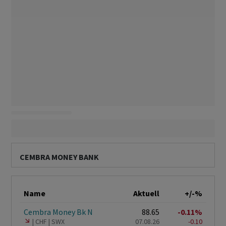
CEMBRA MONEY BANK
Name
Aktuell
+/-%
Cembra Money Bk N
88.65
-0.11%
CHF
SWX
07.08.26
-0.10