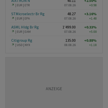
AIXTRON N
40.11
+2.50%
EUR
ETR
07.08.26
+0.98
STMicroelectr Br Rg
48.27
+3.16%
EUR
EPA
07.08.26
+1.48
ASML Hldg Br Rg
1'499.00
+0.33%
EUR
EAM
07.08.26
+5.00
Citigroup Rg
135.00
+0.88%
USD
NYX
08.08.26
+1.18