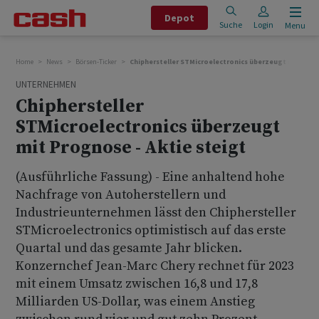
Depot
Suche
Login
Menu
Home
News
Börsen-Ticker
Chiphersteller STMicroelectronics überzeugt mit Prog
UNTERNEHMEN
Chiphersteller
STMicroelectronics überzeugt
mit Prognose - Aktie steigt
(Ausführliche Fassung) - Eine anhaltend hohe
Nachfrage von Autoherstellern und
Industrieunternehmen lässt den Chiphersteller
STMicroelectronics optimistisch auf das erste
Quartal und das gesamte Jahr blicken.
Konzernchef Jean-Marc Chery rechnet für 2023
mit einem Umsatz zwischen 16,8 und 17,8
Milliarden US-Dollar, was einem Anstieg