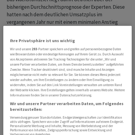
bisherigen Durchschnittsprognose der Experten. Diese
hatten nach dem deutlichen Umsatzplus im
vergangenen Jahr nur mit einem minimalen Anstieg
gerechnet. Die STMicro-Aktie legte kräftig zu und
beflügelte auch andere Titel des Sektors, wie etwa die
Ihre Privatsphäre ist uns wichtig
Anteile des deutschen Konkurrenten Infineon .
Wir und unsere
293
-Partner speichern und greifen auf personenbezogene Daten
wie Browserdaten oder eindeutige Kennungen auf Ihrem Gerät zu. Durch Auswahl
Im vergangenen Jahr zog der Erlös von STMicro um
von Akzeptieren aktivieren Sie Tracking-Technologien für die unter „Wir und
unsere Partner verarbeiten Daten, um Ihnen Dienste bereitzustellen“ aufgeführten
etwas mehr als ein Viertel auf 16,1 Milliarden Dollar
Zwecke. Wenn Tracker deaktiviert sind, sind manche Inhalte und Anzeigen
(14,78 Mrd Franken) an. Der Überschuss des italienisch-
möglicherweise nicht mehr so relevant für Sie. Sie können dieses Menü jederzeit
wieder aufrufen, um Ihre Einstellungen zu ändern oder Ihre Einwilligung zu
französischen Unternehmens lag bei knapp vier
widerrufen, indem Sie auf den Link Voreinstellungen verwalten am unteren Rand
Milliarden Dollar und damit fast doppelt so hoch wie
der Webseite klicken. Ihre Einstellungen gelten innerhalb unseres Website. Weitere
Informationen finden Sie in unserer Datenschutzerklärung.
das Jahr davor. Das operative Ergebnis zog um mehr als
Wir und unsere Partner verarbeiten Daten, um Folgendes
80 Prozent auf 4,4 Milliarden Dollar an. Beim Blick auf
bereitzustellen:
das vergangene Jahr erfüllte STMicro damit die
Verwendung genauer Standortdaten. Endgeräteeigenschaften zur Identifikation
Erwartungen der Analysten.
aktiv abfragen. Speichern von oder Zugriff auf Informationen auf einem Endgerät.
Personalisierte Werbung und Inhalte, Messung von Werbeleistung und der
Performance von Inhalten, Zielgruppenforschung sowie Entwicklung und
Deutlich besser als erwartet fiel der Blick auf den Start
Verbesserung von Angeboten.