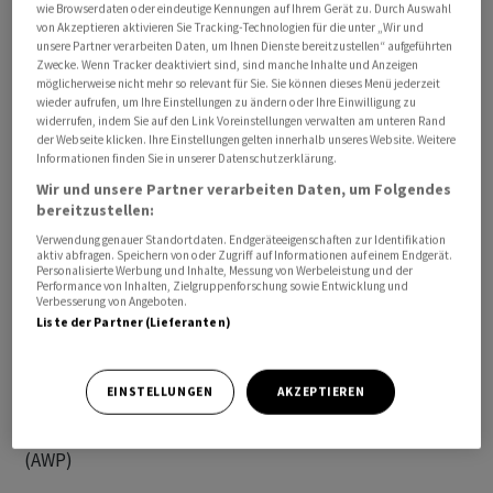
wie Browserdaten oder eindeutige Kennungen auf Ihrem Gerät zu. Durch Auswahl
von Akzeptieren aktivieren Sie Tracking-Technologien für die unter „Wir und
unsere Partner verarbeiten Daten, um Ihnen Dienste bereitzustellen“ aufgeführten
Zwecke. Wenn Tracker deaktiviert sind, sind manche Inhalte und Anzeigen
möglicherweise nicht mehr so relevant für Sie. Sie können dieses Menü jederzeit
"Dieser Windpark wird ohne Förderung realisiert",
wieder aufrufen, um Ihre Einstellungen zu ändern oder Ihre Einwilligung zu
widerrufen, indem Sie auf den Link Voreinstellungen verwalten am unteren Rand
betonte Stamatelopoulos. "Das basiert
der Webseite klicken. Ihre Einstellungen gelten innerhalb unseres Website. Weitere
hundertprozentig auf dem Markt." So würden vorab
Informationen finden Sie in unserer Datenschutzerklärung.
Stromlieferverträge (PPA) mit Firmen wie Fraport ,
Wir und unsere Partner verarbeiten Daten, um Folgendes
bereitzustellen:
Evonik und Salzgitter geschlossen, weitere seien in
Vorbereitung. "Wir peilen an, dass wir zirka die Hälfte
Verwendung genauer Standortdaten. Endgeräteeigenschaften zur Identifikation
aktiv abfragen. Speichern von oder Zugriff auf Informationen auf einem Endgerät.
der Leistung, also 450 Megawatt, bereits über PPAs
Personalisierte Werbung und Inhalte, Messung von Werbeleistung und der
Performance von Inhalten, Zielgruppenforschung sowie Entwicklung und
verkaufen", sagte der 53-Jährige. Dieser Trend -
Verbesserung von Angeboten.
Stromverkauf über den Markt statt Förderungen - sei
Liste der Partner (Lieferanten)
eine gute Entwicklung und erlaube "die echte
Vermarktung der Erneuerbaren", sagte er. "Das ist der
EINSTELLUNGEN
AKZEPTIEREN
Weg, den wir für alle Erneuerbaren sehen."/kre/DP/zb
(AWP)