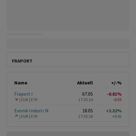
FRAPORT
Name
Aktuell
+/-%
Fraport I
67.05
-0.81%
EUR
ETR
17:35:24
-0.55
Evonik Industr N
18.05
+2.32%
EUR
ETR
17:35:26
+0.41