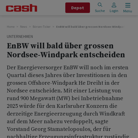
Depot
Suche
Login
Menu
Home
News
Börsen-Ticker
EnBW will bald über grossen Nordsee-Windpark entsch
UNTERNEHMEN
EnBW will bald über grossen
Nordsee-Windpark entscheiden
Der Energieversorger EnBW will noch im ersten
Quartal dieses Jahres über Investitionen in den
grossen Offshore-Windpark He Dreiht in der
Nordsee entscheiden. Mit einer Leistung von
rund 900 Megawatt (MW) bei Inbetriebnahme
2025 würde für den Karlsruher Konzern die
derzeitige Energieerzeugung durch Windkraft
auf dem Meer nahezu verdoppelt, sagte
Vorstand Georg Stamatelopoulos, der für
nachhaltige Erzeugungsinfrastruktur zuständig