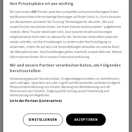
Ihre Privatsphäre ist uns wichtig
Werkbesuche fänden statt, Zahlen, Daten, Fakten
Wir und unsere
293
-Partner speichern und greifen auf personenbezogene Daten
würden ausgetauscht. "Auch wir als Betriebsrat reden
wie Browserdaten oder eindeutige Kennungen auf Ihrem Gerät zu. Durch Auswahl
mit den Investoren, ebenso die Landesregierung. Es
von Akzeptieren aktivieren Sie Tracking-Technologien für die unter „Wir und
unsere Partner verarbeiten Daten, um Ihnen Dienste bereitzustellen“ aufgeführten
springen aber auch Interessenten ab", schrieb Thal.
Zwecke. Wenn Tracker deaktiviert sind, sind manche Inhalte und Anzeigen
möglicherweise nicht mehr so relevant für Sie. Sie können dieses Menü jederzeit
wieder aufrufen, um Ihre Einstellungen zu ändern oder Ihre Einwilligung zu
Der Betriebsrat kämpfe dafür, dass Ford mehr als die
widerrufen, indem Sie auf den Link Voreinstellungen verwalten am unteren Rand
bisher zugesagten 500 bis 700 Arbeitsplätze ab Mitte
der Webseite klicken. Ihre Einstellungen gelten innerhalb unseres Website. Weitere
2025 in Saarlouis ansiedele. "Egal über welches Szenario
Informationen finden Sie in unserer Datenschutzerklärung.
wir sprechen, wir werden dieses Ford Europa
Wir und unsere Partner verarbeiten Daten, um Folgendes
bereitzustellen:
Management nicht aus der Verantwortung lassen", hiess
Verwendung genauer Standortdaten. Endgeräteeigenschaften zur Identifikation
es in der Mitteilung. "Wir rechnen mit einem weiteren
aktiv abfragen. Speichern von oder Zugriff auf Informationen auf einem Endgerät.
intensiven 1. Halbjahr 2023."
Personalisierte Werbung und Inhalte, Messung von Werbeleistung und der
Performance von Inhalten, Zielgruppenforschung sowie Entwicklung und
Verbesserung von Angeboten.
Ende Juni 2022 hatte der US-Autobauer
Liste der Partner (Lieferanten)
bekanntgegeben, dass die Modelle für neue
Elektroautos künftig in Valencia und nicht im Saarland
EINSTELLUNGEN
AKZEPTIEREN
gebaut werden sollen. Damit ist der Standort in
Saarlouis mit seinen rund 4500 Mitarbeitern nur bis