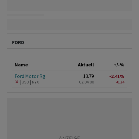
FORD
Name
Aktuell
+/-%
Ford Motor Rg
13.79
-2.41%
USD
NYX
02:04:00
-0.34