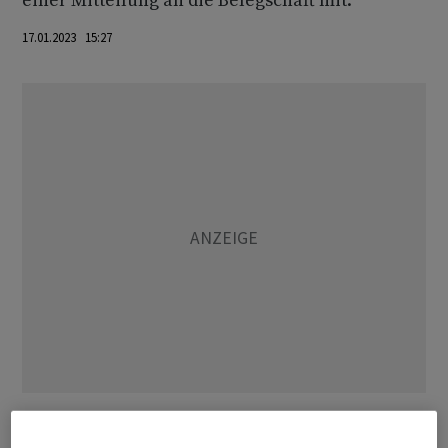
einer Mitteilung an die Belegschaft mit.
17.01.2023 15:27
Der Prozess der Investorensuche bleibe weiter "sehr
dynamisch". Stetig kämen Interessenten dazu,