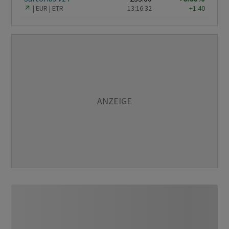
EUR
ETR
13:16:32
+1.40