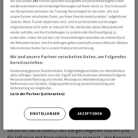
Wir und unsere
293
-Partner speichern und greifen auf personenbezogene Daten
wie Browserdaten oder eindeutige Kennungen auf Ihrem Gerät zu. Durch Auswahl
von Akzeptieren aktivieren Sie Tracking-Technologien für die unter „Wir und
unsere Partner verarbeiten Daten, um Ihnen Dienste bereitzustellen“ aufgeführten
2022 war der Erlös vorläufigen Berechnungen zufolge im
Zwecke. Wenn Tracker deaktiviert sind, sind manche Inhalte und Anzeigen
möglicherweise nicht mehr so relevant für Sie. Sie können dieses Menü jederzeit
Vorjahresvergleich nominal um 21 Prozent auf knapp 4,2
wieder aufrufen, um Ihre Einstellungen zu ändern oder Ihre Einwilligung zu
Milliarden Euro gestiegen, wechselkursbereinigt war
widerrufen, indem Sie auf den Link Voreinstellungen verwalten am unteren Rand
der Webseite klicken. Ihre Einstellungen gelten innerhalb unseres Website. Weitere
dies ein Plus von 15 Prozent. Trotz des
Informationen finden Sie in unserer Datenschutzerklärung.
herausfordernden Umfelds sei Sartorius über das
Wir und unsere Partner verarbeiten Daten, um Folgendes
gesamte Portfolio und alle Regionen gewachsen, sagte
bereitzustellen:
Konzernchef Joachim Kreuzburg laut Mitteilung. Das
Verwendung genauer Standortdaten. Endgeräteeigenschaften zur Identifikation
aktiv abfragen. Speichern von oder Zugriff auf Informationen auf einem Endgerät.
bereinigte Ergebnis vor Steuern, Zinsen und
Personalisierte Werbung und Inhalte, Messung von Werbeleistung und der
Abschreibungen (bereinigtes Ebitda) kletterte um ein
Performance von Inhalten, Zielgruppenforschung sowie Entwicklung und
Verbesserung von Angeboten.
Fünftel auf 1,41 Millionen Euro. Unter dem Strich
Liste der Partner (Lieferanten)
erreichte der bereinigte Konzerngewinn 655 Millionen
Euro, ein Plus von gut 18 Prozent im Vergleich zum
EINSTELLUNGEN
AKZEPTIEREN
Vorjahr.
Sartorius hatte zuletzt auf die gestiegenen Kosten und
die Inflation mit Preiserhöhungen reagiert - der Konzern