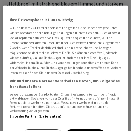
„Hellbrise“ mit strahlend blauem Himmel und starkem
Wind – produziert Deutschland so viel Strom, dass das
Netz vor dem Kollaps steht.
Ihre Privatsphäre ist uns wichtig
Wir und unsere
293
-Partner speichern und greifen auf personenbezogene Daten
Und da nicht nur Deutschland, sondern die Stromnetze
wie Browserdaten oder eindeutige Kennungen auf Ihrem Gerät zu. Durch Auswahl
von Akzeptieren aktivieren Sie Tracking-Technologien für die unter „Wir und
in Europa eben „vernetzt“ sind, könnte es vermutlich
unsere Partner verarbeiten Daten, um Ihnen Dienste bereitzustellen“ aufgeführten
sogar auf dem ganzen Kontinent oder in vielen Ländern
Zwecke. Wenn Tracker deaktiviert sind, sind manche Inhalte und Anzeigen
möglicherweise nicht mehr so relevant für Sie. Sie können dieses Menü jederzeit
in Europa im Strombereich zu enormen Problemen
wieder aufrufen, um Ihre Einstellungen zu ändern oder Ihre Einwilligung zu
kommen. Während Deutschland bei Dunkelflauten für
widerrufen, indem Sie auf den Link Voreinstellungen verwalten am unteren Rand
der Webseite klicken. Ihre Einstellungen gelten innerhalb unseres Website. Weitere
Stromimporte viel Geld an seine Nachbarn bezahlen
Informationen finden Sie in unserer Datenschutzerklärung.
muss, sind bei Hellbrisen hohe Zuschüsse erforderlich,
Wir und unsere Partner verarbeiten Daten, um Folgendes
damit andere Länder in Europa den überschüssigen
bereitzustellen:
Strom abnehmen und Deutschland so vor der
Verwendung genauer Standortdaten. Endgeräteeigenschaften zur Identifikation
Abschaltung des eigenen Stromnetzes bewahren.
aktiv abfragen. Speichern von oder Zugriff auf Informationen auf einem Endgerät.
Personalisierte Werbung und Inhalte, Messung von Werbeleistung und der
Performance von Inhalten, Zielgruppenforschung sowie Entwicklung und
Verbesserung von Angeboten.
Alleine dieses Thema mit Hellbrise und Dunkelflaute in
Liste der Partner (Lieferanten)
Deutschland als Folge einer verfehlten, mit staatlichen
Subventionen geförderten Energiepolitik, zeigt, wie