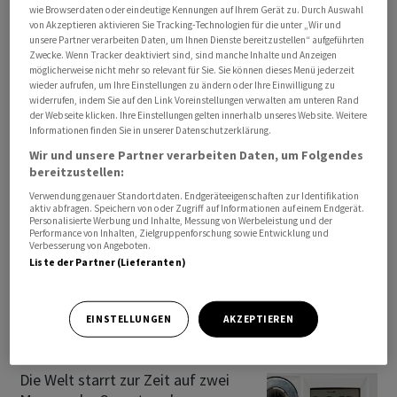
wie Browserdaten oder eindeutige Kennungen auf Ihrem Gerät zu. Durch Auswahl
von Akzeptieren aktivieren Sie Tracking-Technologien für die unter „Wir und
unsere Partner verarbeiten Daten, um Ihnen Dienste bereitzustellen“ aufgeführten
Zwecke. Wenn Tracker deaktiviert sind, sind manche Inhalte und Anzeigen
PUBLIREPORTAGE
möglicherweise nicht mehr so relevant für Sie. Sie können dieses Menü jederzeit
In die Zukunft der Strominfrastruktur
wieder aufrufen, um Ihre Einstellungen zu ändern oder Ihre Einwilligung zu
widerrufen, indem Sie auf den Link Voreinstellungen verwalten am unteren Rand
investieren
der Webseite klicken. Ihre Einstellungen gelten innerhalb unseres Website. Weitere
Informationen finden Sie in unserer Datenschutzerklärung.
Die Modernisierung der globalen
Wir und unsere Partner verarbeiten Daten, um Folgendes
Strominfrastruktur gewinnt an
bereitzustellen:
Dringlichkeit, denn die bestehenden
Netze stossen zunehmend an ihre
Verwendung genauer Standortdaten. Endgeräteeigenschaften zur Identifikation
aktiv abfragen. Speichern von oder Zugriff auf Informationen auf einem Endgerät.
Grenzen. Das ZKB...
Personalisierte Werbung und Inhalte, Messung von Werbeleistung und der
Performance von Inhalten, Zielgruppenforschung sowie Entwicklung und
18.05.2026 07:00
Verbesserung von Angeboten.
Liste der Partner (Lieferanten)
ZKB STROMINFRASTRUKTUR
EINSTELLUNGEN
AKZEPTIEREN
Strominfrastruktur – noch ein
Megatrend
Die Welt starrt zur Zeit auf zwei