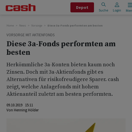
Depot
Suche
Login
Me
Home
News
Vorsorge
Diese 3a-Fonds performten am besten
VORSORGE MIT AKTIENFONDS
Diese 3a-Fonds performten am
besten
Herkömmliche 3a-Konten bieten kaum noch
Zinsen. Doch mit 3a-Aktienfonds gibt es
Alternativen für risikofreudigere Sparer. cash
zeigt, welche Anlagefonds mit hohem
Aktienanteil zuletzt am besten performten.
09.10.2019 15:11
Von
Henning Hölder