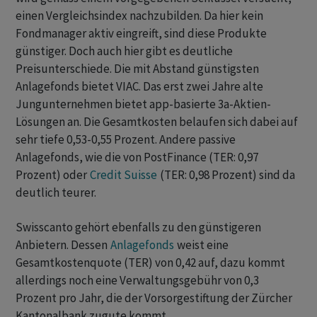
einen Vergleichsindex nachzubilden. Da hier kein
Fondmanager aktiv eingreift, sind diese Produkte
günstiger. Doch auch hier gibt es deutliche
Preisunterschiede. Die mit Abstand günstigsten
Anlagefonds bietet VIAC. Das erst zwei Jahre alte
Jungunternehmen bietet app-basierte 3a-Aktien-
Lösungen an. Die Gesamtkosten belaufen sich dabei auf
sehr tiefe 0,53-0,55 Prozent. Andere passive
Anlagefonds, wie die von PostFinance (TER: 0,97
Prozent) oder
Credit Suisse
(TER: 0,98 Prozent) sind da
deutlich teurer.
Swisscanto gehört ebenfalls zu den günstigeren
Anbietern. Dessen
Anlagefonds
weist eine
Gesamtkostenquote (TER) von 0,42 auf, dazu kommt
allerdings noch eine Verwaltungsgebühr von 0,3
Prozent pro Jahr, die der Vorsorgestiftung der Zürcher
Kantonalbank zugute kommt.