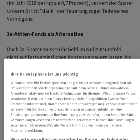
(im Jahr 2018 betrug sie 0,7 Prozent), verliert der Sparer
unterm Strich "dank" der Teuerung sogar Teile seines
Vermögens.
3a-Aktien-Fonds als Alternative
Doch 3a-Sparer müssen ihr Geld im Nullzinsumfeld
nicht auf festverzinslichen Konten versauern lassen. Als
Alternative bieten sich 3a-Fonds an, die einen Grossteil
ihres Portfolios in Aktien anlegen. Dadurch winken
Ihre Privatsphäre ist uns wichtig
- gerade langfristig gesehen - höhere Renditen, aber
Wir und unsere
293
-Partner speichern und greifen auf personenbezogene Daten wie
auch höhere Risiken. Sparer, die in einen 3a-Aktien-
Browserdaten oder eindeutige Kennungen auf Ihrem Gerät zu. Durch Auswahl von
Akzeptieren aktivieren Sie Tracking-Technologien für die unter „Wir und unsere Partner
Fonds einzahlen, müssen auch mal mit längeren
verarbeiten Daten, um Ihnen Dienste bereitzustellen“ aufgeführten Zwecke. Wenn
Verlustperioden umgehen können. Je höher der
Tracker deaktiviert sind, sind manche Inhalte und Anzeigen möglicherweise nicht mehr
so relevant für Sie. Sie können dieses Menü jederzeit wieder aufrufen, um Ihre
Aktienanteil, desto grösser das Risiko von
Einstellungen zu ändern oder Ihre Einwilligung zu widerrufen, indem Sie auf den Link
Schwankungen.
Voreinstellungen verwalten am unteren Rand der Webseite klicken. Ihre Einstellungen
gelten innerhalb unseres Website. Weitere Informationen finden Sie in unserer
Datenschutzerklärung.
Wir und unsere Partner verarbeiten Daten, um Folgendes