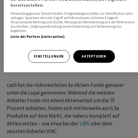
bereitzustellen:
Verwendung genauer Standortdaten. Endgeräteeigenschaften zur Identifikation aktiv
abfragen. Speichern von oder Zugriff auf Informationen auf einem Endgerät.
Personalisierte Werbung und Inhalte, Messung von Werbeleistung und der Performance
von Inhalten, Zielgruppenforschung sowie Entwicklung und Verbesserung von
Angeboten.
Liste der Partner (Lieferanten)
EINSTELLUNGEN
AKZEPTIEREN
cash hat die risikoreichsten 3a-Aktien-Fonds genauer
unter die Lupe genommen. Während die meisten
Anbieter Fonds mit einem Aktienanteil um die 75
Prozent anbieten, finden sich mittlerweile auch 3a-
Produkte auf dem Markt, die nahezu komplett auf
Aktien setzen – wie etwa bei der
UBS
oder dem
neusten Anbieter VIAC.