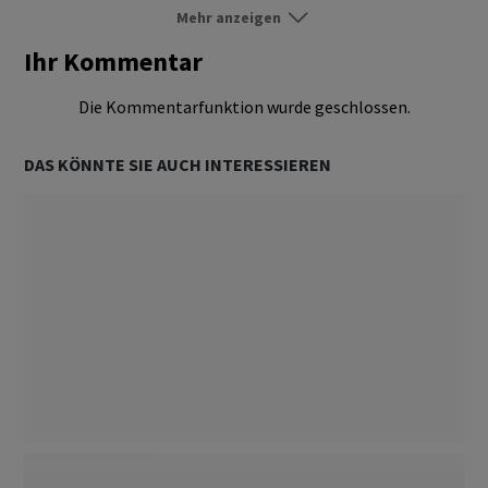
Mehr anzeigen
Börse Schweiz
Folgen
Ihr Kommentar
Börse Ausland
Folgen
Die Kommentarfunktion wurde geschlossen.
Märkte
Folgen
DAS KÖNNTE SIE AUCH INTERESSIEREN
Aktien
Folgen
Obligationen
Folgen
Devisen / Zinsen
Folgen
Dossier
Folgen
Sparen
Folgen