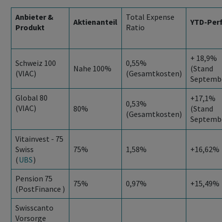
Anbieter &
Total Expense
Aktienanteil
YTD-Perf
Produkt
Ratio
+ 18,9%
Schweiz 100
0,55%
Nahe 100%
(Stand
(VIAC)
(Gesamtkosten)
Septemb
Global 80
+17,1%
0,53%
(VIAC)
80%
(Stand
(Gesamtkosten)
Septemb
Vitainvest - 75
Swiss
75%
1,58%
+16,62%
(
UBS
)
Pension 75
75%
0,97%
+15,49%
(PostFinance )
Swisscanto
Vorsorge