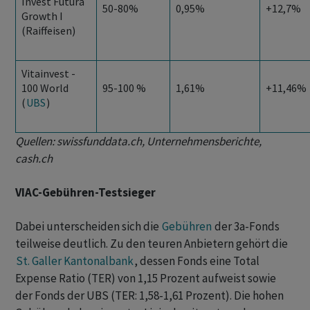
Invest Futura
50-80%
0,95%
+12,7%
Growth I
(Raiffeisen)
Vitainvest -
100 World
95-100 %
1,61%
+11,46%
(
UBS
)
Quellen: swissfunddata.ch, Unternehmensberichte,
cash.ch
VIAC-Gebühren-Testsieger
Dabei unterscheiden sich die
Gebühren
der 3a-Fonds
teilweise deutlich. Zu den teuren Anbietern gehört die
St. Galler Kantonalbank
, dessen Fonds eine Total
Expense Ratio (TER) von 1,15 Prozent aufweist sowie
der Fonds der UBS (TER: 1,58-1,61 Prozent). Die hohen