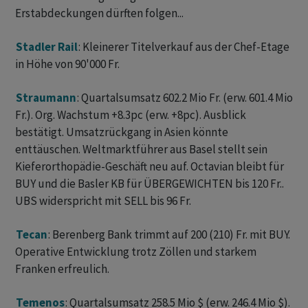
Erstabdeckungen dürften folgen...
Stadler Rail
: Kleinerer Titelverkauf aus der Chef-Etage
in Höhe von 90'000 Fr.
Straumann
: Quartalsumsatz 602.2 Mio Fr. (erw. 601.4 Mio
Fr.). Org. Wachstum +8.3pc (erw. +8pc). Ausblick
bestätigt. Umsatzrückgang in Asien könnte
enttäuschen. Weltmarktführer aus Basel stellt sein
Kieferorthopädie-Geschäft neu auf. Octavian bleibt für
BUY und die Basler KB für ÜBERGEWICHTEN bis 120 Fr..
UBS widerspricht mit SELL bis 96 Fr.
Tecan
: Berenberg Bank trimmt auf 200 (210) Fr. mit BUY.
Operative Entwicklung trotz Zöllen und starkem
Franken erfreulich.
Temenos
: Quartalsumsatz 258.5 Mio $ (erw. 246.4 Mio $).