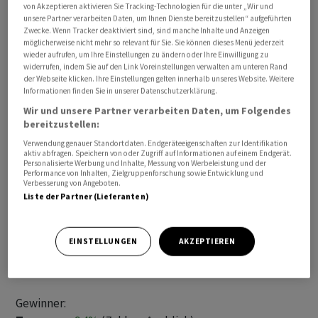
von Akzeptieren aktivieren Sie Tracking-Technologien für die unter „Wir und
unsere Partner verarbeiten Daten, um Ihnen Dienste bereitzustellen“ aufgeführten
Zwecke. Wenn Tracker deaktiviert sind, sind manche Inhalte und Anzeigen
möglicherweise nicht mehr so relevant für Sie. Sie können dieses Menü jederzeit
wieder aufrufen, um Ihre Einstellungen zu ändern oder Ihre Einwilligung zu
widerrufen, indem Sie auf den Link Voreinstellungen verwalten am unteren Rand
der Webseite klicken. Ihre Einstellungen gelten innerhalb unseres Website. Weitere
Informationen finden Sie in unserer Datenschutzerklärung.
Wir und unsere Partner verarbeiten Daten, um Folgendes
SMI vorbörslich nur dank UBS und Logitech leicht im
bereitzustellen:
Plus. Bei den Nebenwerten stehen gefragte Temenos,
Verwendung genauer Standortdaten. Endgeräteeigenschaften zur Identifikation
aktiv abfragen. Speichern von oder Zugriff auf Informationen auf einem Endgerät.
Comet und Straumann erneut schwächeren Landis+Gyr
Personalisierte Werbung und Inhalte, Messung von Werbeleistung und der
Performance von Inhalten, Zielgruppenforschung sowie Entwicklung und
gegenüber. Nachbörslich erwartete Zahlen von Tech-
Verbesserung von Angeboten.
Giganten wie Alphabet, Meta oder Microsoft dürften
Liste der Partner (Lieferanten)
spätestens morgen auch bei uns die Aktienkurse
bewegen.
EINSTELLUNGEN
AKZEPTIEREN
Diese Aktien schlagen vorbörslich aus
Gewinner: