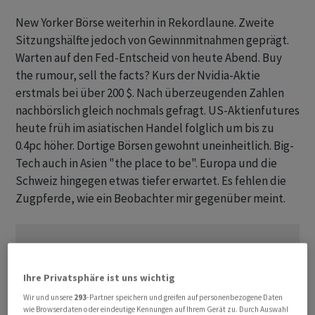
New Yorker Börse weiterhin in Rekordlaune. Zweite
Sitzungshälfte jedoch von Gewinnmitnahmen geprägt.
Warten auf den Fed-Entscheid von heute Abend. Buy
the rumour, sell the facts? Kurs der Nvidia-Aktie
erstmals bei über 200 $. Nach überzeugenden Zahlen
nachbörslich gleich nochmals gefragt. US-Aktienfutures
heute früh im asiatischen Handel folglich um bis zu
0.4pc höher. Dortige Börsen gewohnt uneinheitlich. Big-
Tech auch in Asien "the place to be". Europa und die
Schweiz hingegen etwas tiefer erwartet. Es fehlen die
Zugpferde, wie ein Beobachter mir gegenüber meint.
Ihre Privatsphäre ist uns wichtig
Wir und unsere
293
-Partner speichern und greifen auf personenbezogene Daten
wie Browserdaten oder eindeutige Kennungen auf Ihrem Gerät zu. Durch Auswahl