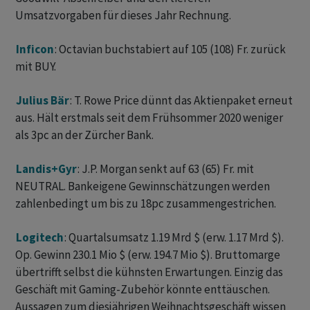
Umsatzvorgaben für dieses Jahr Rechnung.
Inficon
: Octavian buchstabiert auf 105 (108) Fr. zurück
mit BUY.
Julius Bär
: T. Rowe Price dünnt das Aktienpaket erneut
aus. Hält erstmals seit dem Frühsommer 2020 weniger
als 3pc an der Zürcher Bank.
Landis+Gyr
: J.P. Morgan senkt auf 63 (65) Fr. mit
NEUTRAL. Bankeigene Gewinnschätzungen werden
zahlenbedingt um bis zu 18pc zusammengestrichen.
Logitech
: Quartalsumsatz 1.19 Mrd $ (erw. 1.17 Mrd $).
Op. Gewinn 230.1 Mio $ (erw. 194.7 Mio $). Bruttomarge
übertrifft selbst die kühnsten Erwartungen. Einzig das
Geschäft mit Gaming-Zubehör könnte enttäuschen.
Aussagen zum diesjährigen Weihnachtsgeschäft wissen