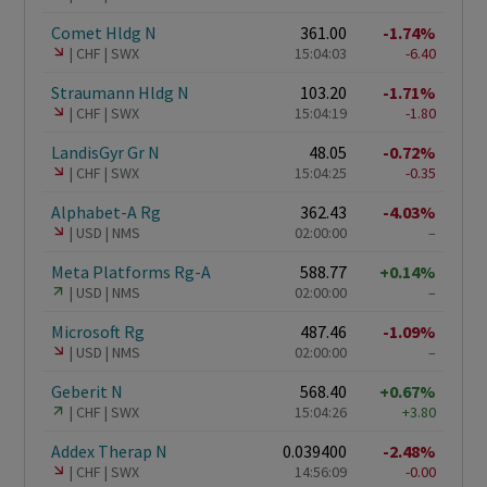
Comet Hldg N
361.00
-1.74%
CHF
SWX
15:04:03
-6.40
Straumann Hldg N
103.20
-1.71%
CHF
SWX
15:04:19
-1.80
LandisGyr Gr N
48.05
-0.72%
CHF
SWX
15:04:25
-0.35
Alphabet-A Rg
362.43
-4.03%
USD
NMS
02:00:00
–
Meta Platforms Rg-A
588.77
+0.14%
USD
NMS
02:00:00
–
Microsoft Rg
487.46
-1.09%
USD
NMS
02:00:00
–
Geberit N
568.40
+0.67%
CHF
SWX
15:04:26
+3.80
Addex Therap N
0.039400
-2.48%
CHF
SWX
14:56:09
-0.00