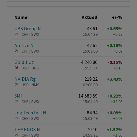
Name
Aktuell
+/-%
UBS Group N
43.61
+0.65%
CHF
SWX
15:04:39
+0.28
Amrize N
42.62
+0.16%
CHF
SWX
15:03:00
+0.07
Gold 1 Uz
4'240.86
-0.15%
USD
UBS
15:19:34
-6.18
NVIDIA Rg
219.22
+3.43%
USD
NMS
02:00:00
–
SMI
14'583.59
+0.22%
CHF
SWX
15:04:40
+32.03
Logitech Intl N
84.94
+0.09%
CHF
SWX
15:03:49
+0.08
TEMENOS N
70.10
+1.52%
CHF
SWX
14:59:22
+1.05