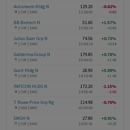
Autoneum Hldg N
129.20
-0.62%
CHF
SWX
13:26:02
-0.80
BB Biotech N
51.60
+1.57%
CHF
SWX
15:00:34
+0.80
Julius Baer Grp N
74.56
+0.73%
CHF
SWX
15:04:24
+0.54
Galderma Group N
179.85
+0.78%
CHF
SWX
15:04:02
+1.40
Gurit Hldg N
28.90
+5.09%
CHF
SWX
14:19:48
+1.40
INFICON HLDG N
172.20
-1.15%
CHF
SWX
14:58:40
-2.00
T Rowe Price Grp Rg
114.98
-0.70%
USD
NMS
02:00:00
–
SMGH N
27.80
+0.91%
CHF
SWX
14:55:41
+0.25