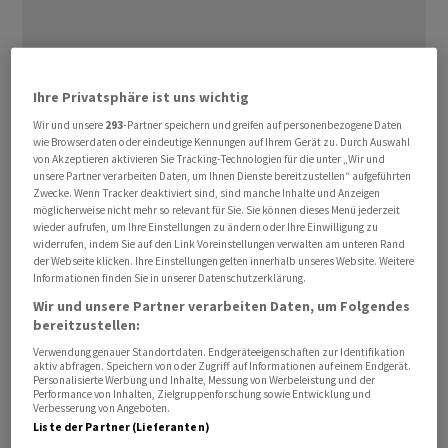
Ihre Privatsphäre ist uns wichtig
Wir und unsere
293
-Partner speichern und greifen auf personenbezogene Daten
wie Browserdaten oder eindeutige Kennungen auf Ihrem Gerät zu. Durch Auswahl
von Akzeptieren aktivieren Sie Tracking-Technologien für die unter „Wir und
Gesamte Auszahlung, die bei Ablauf einer Versicherung
unsere Partner verarbeiten Daten, um Ihnen Dienste bereitzustellen“ aufgeführten
A
B
C
D
E
F
fällig wird, oder die Auszahlung des
Zwecke. Wenn Tracker deaktiviert sind, sind manche Inhalte und Anzeigen
möglicherweise nicht mehr so relevant für Sie. Sie können dieses Menü jederzeit
Pensionskassenguthabens.
wieder aufrufen, um Ihre Einstellungen zu ändern oder Ihre Einwilligung zu
G
H
I
J
K
L
widerrufen, indem Sie auf den Link Voreinstellungen verwalten am unteren Rand
der Webseite klicken. Ihre Einstellungen gelten innerhalb unseres Website. Weitere
Informationen finden Sie in unserer Datenschutzerklärung.
Wir und unsere Partner verarbeiten Daten, um Folgendes
M
N
O
P
Q
R
bereitzustellen:
Verwendung genauer Standortdaten. Endgeräteeigenschaften zur Identifikation
aktiv abfragen. Speichern von oder Zugriff auf Informationen auf einem Endgerät.
S
T
U
V
W
X
Personalisierte Werbung und Inhalte, Messung von Werbeleistung und der
Performance von Inhalten, Zielgruppenforschung sowie Entwicklung und
Verbesserung von Angeboten.
Liste der Partner (Lieferanten)
Y
Z