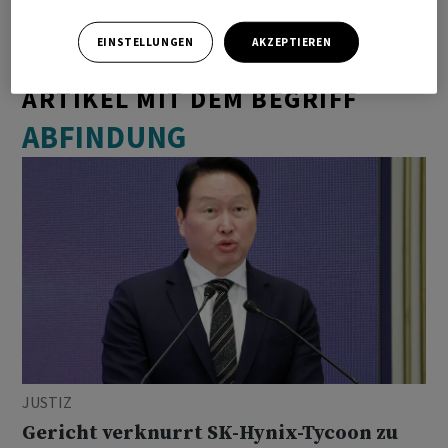
EINSTELLUNGEN
AKZEPTIEREN
ARTIKEL MIT DEM BEGRIFF
ABFINDUNG
JUSTIZ
Gericht verknurrt SK-Hynix-Tycoon zu