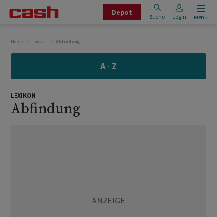
Depot
Suche
Login
Menu
Home
Lexikon
Abfindung
A - Z
LEXIKON
Abfindung