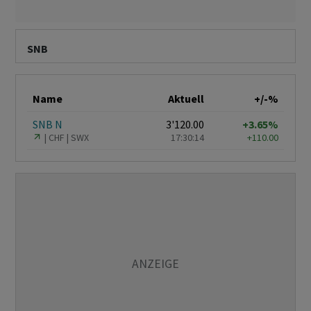
SNB
Name
Aktuell
+/-%
SNB N
3'120.00
+3.65%
CHF
SWX
17:30:14
+110.00