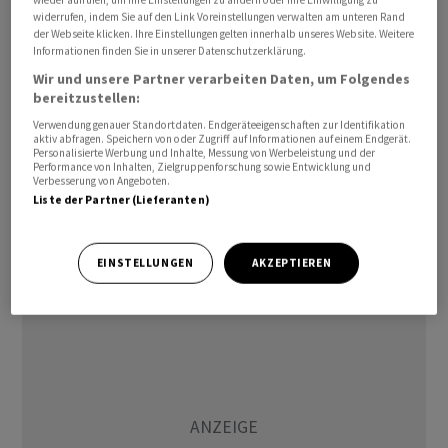
widerrufen, indem Sie auf den Link Voreinstellungen verwalten am unteren Rand
der Webseite klicken. Ihre Einstellungen gelten innerhalb unseres Website. Weitere
Öl rauf, Aktien runter
Informationen finden Sie in unserer Datenschutzerklärung.
Wir und unsere Partner verarbeiten Daten, um Folgendes
Bei den Ölpreisen kam es in der Folge wieder zu einem
bereitzustellen:
Anstieg. Ein Barrel Brent zur Lieferung im Juni kostete
Verwendung genauer Standortdaten. Endgeräteeigenschaften zur Identifikation
zuletzt 101,65 US-Dollar. Vor dem Start der
aktiv abfragen. Speichern von oder Zugriff auf Informationen auf einem Endgerät.
Personalisierte Werbung und Inhalte, Messung von Werbeleistung und der
Verhandlungen zwischen den USA und dem Iran in der
Performance von Inhalten, Zielgruppenforschung sowie Entwicklung und
Verbesserung von Angeboten.
pakistanischen Hauptstadt Islamabad am Samstag
Liste der Partner (Lieferanten)
hatte der Preis pro Barrel noch bei 95,20 Dollar gelegen.
Die Ölpreise bleiben derzeit der wichtigste Gradmesser
für die Inflations- und Konjunktursorgen am Markt.
EINSTELLUNGEN
AKZEPTIEREN