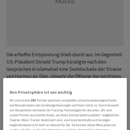
Die erhoffte Entspannung blieb damit aus. Im Gegenteil:
US-Präsident Donald Trump kündigte nach den
Gesprächen in Islamabad eine Seeblockade der Strasse
von Hormus an. Dies, obwohl die Öffnung der wichtigen
Handelsroute immer seine Herzensangelegenheit war.
Ihre Privatsphäre ist uns wichtig
Trump will mit der Blockade verhindern, dass der Iran
Wir und unsere
293
-Partner speichern und greifen auf personenbezogene Daten
Gebühren von Reedereien für eine Durchfahrt durch die
wie Browserdaten oder eindeutige Kennungen auf Ihrem Gerät zu. Durch Auswahl
von Akzeptieren aktivieren Sie Tracking-Technologien für die unter „Wir und
Meerenge verlangt und das Land gleichzeitig von Öl-
unsere Partner verarbeiten Daten, um Ihnen Dienste bereitzustellen“ aufgeführten
Einnahmen abschneiden. Die Blockade soll um 16 Uhr
Zwecke. Wenn Tracker deaktiviert sind, sind manche Inhalte und Anzeigen
möglicherweise nicht mehr so relevant für Sie. Sie können dieses Menü jederzeit
mitteleuropäischer Zeit beginnen.
wieder aufrufen, um Ihre Einstellungen zu ändern oder Ihre Einwilligung zu