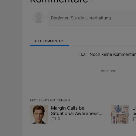
ALLE KOMMENTARE
Alle Kommentare
Noch keine Kommentar
WERBUNG
AKTIVE UNTERHALTUNGEN
Das Folgende ist eine Liste der am meisten kommentier
Margin Calls bei
U
Ein Trendartikel mit dem Titel "Margin Calls bei Situ
Ein Trendart
Situational Awareness:
b
Alles über den Retter-
I
3
Deal
Y