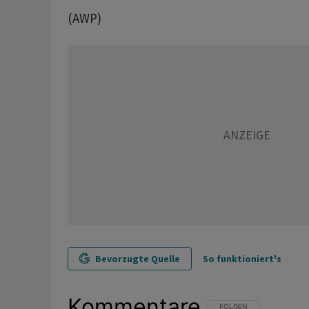
(AWP)
Bevorzugte Quelle
So funktioniert's
Kommentare
FOLGE DIESER UNTERHAL
FOLGEN