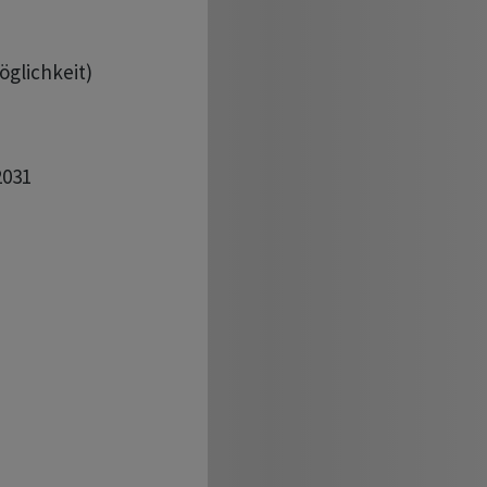
öglichkeit)

031
