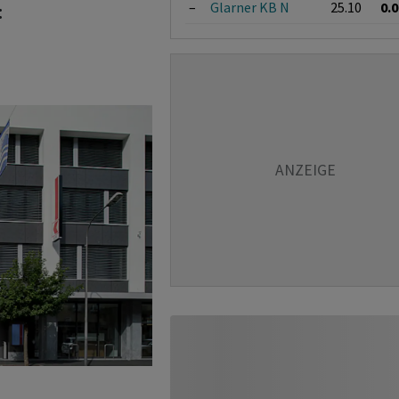
–
Glarner KB N
25.10
0.
: