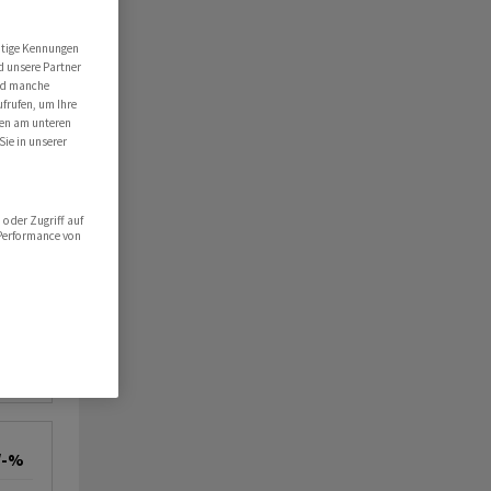
AN
utige Kennungen
d unsere Partner
ind manche
ufrufen, um Ihre
ten am unteren
Sie in unserer
oder Zugriff auf
 Performance von
/-%