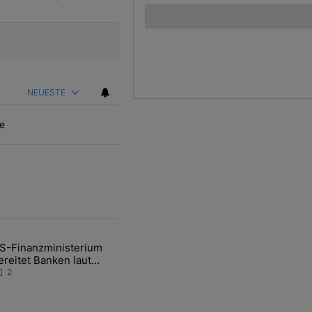
NEUESTE
e
ten Artikel der letzten 7 days.
S-Finanzministerium
ational Awareness: Alles über den Retter-Deal" mit 3 kommentare.
ikel mit dem Titel "US-Finanzministerium bereitet Banken laut Inside
ereitet Banken laut
nsider auf eventuelle
2
en-Intervention vor