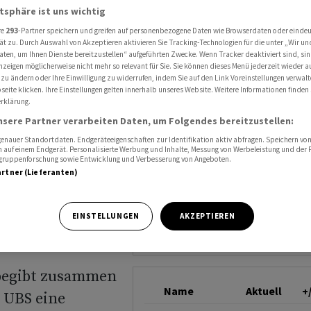
Franken bis Juli 2031 auf
atsphäre ist uns wichtig
GLARNER KANTONALB
re
293
-Partner speichern und greifen auf personenbezogene Daten wie Browserdaten oder einde
K
ät zu. Durch Auswahl von Akzeptieren aktivieren Sie Tracking-Technologien für die unter „Wir un
aten, um Ihnen Dienste bereitzustellen“ aufgeführten Zwecke. Wenn Tracker deaktiviert sind, s
nzeigen möglicherweise nicht mehr so relevant für Sie. Sie können dieses Menü jederzeit wieder a
 zu ändern oder Ihre Einwilligung zu widerrufen, indem Sie auf den Link Voreinstellungen verwal
eite klicken. Ihre Einstellungen gelten innerhalb unseres Website. Weitere Informationen finden 
mt 110
rklärung.
nsere Partner verarbeiten Daten, um Folgendes bereitzustellen:
li 2031
nauer Standortdaten. Endgeräteeigenschaften zur Identifikation aktiv abfragen. Speichern von 
 auf einem Endgerät. Personalisierte Werbung und Inhalte, Messung von Werbeleistung und der
elgruppenforschung sowie Entwicklung und Verbesserung von Angeboten.
artner (Lieferanten)
EINSTELLUNGEN
AKZEPTIEREN
 begibt zusammen
Name
Aktuell
+
r UBS eine