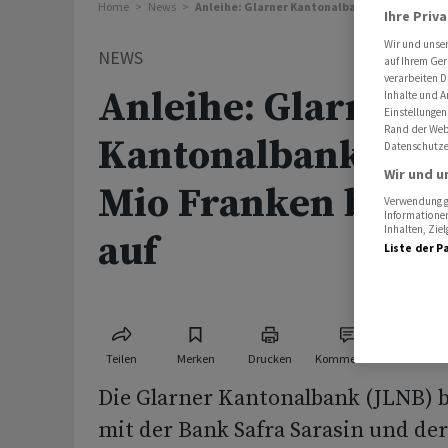
Home
News
Anleihe: Glarner Kantonalbank nimmt 110 Mio 
Ihre Priv
Wir und unse
NEWS
auf Ihrem Ger
verarbeiten D
Anleihe: Glarner
Inhalte und A
Einstellungen
Rand der Webs
Kantonalbank nim
Datenschutze
Wir und u
Mio Franken bis Ju
Verwendung ge
Informationen
Inhalten, Zi
auf
Liste der P
Teilen
Merken
Drucken
Kommentare
Die Glarner Kantonalbank (JLNB)
mit der Bank Safra Sarasin und de