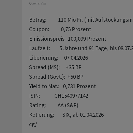
Quelle:
zVg
Betrag:          110 Mio Fr. (mit Aufstockungsm
Coupon:          0,75 Prozent

Emissionspreis:  100,099 Prozent

Laufzeit:        5 Jahre und 91 Tage, bis 08.07.2
Liberierung:     07.04.2026

Spread (MS):     +35 BP

Spread (Govt.):  +50 BP

Yield to Mat.:   0,731 Prozent

ISIN:            CH1540977142 

Rating:          AA (S&P)

cg/