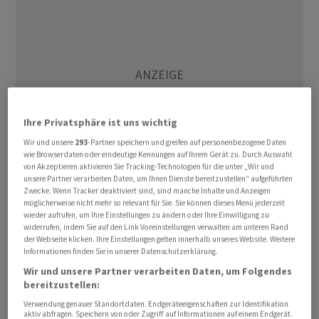
Ihre Privatsphäre ist uns wichtig
Wir und unsere
293
-Partner speichern und greifen auf personenbezogene Daten
wie Browserdaten oder eindeutige Kennungen auf Ihrem Gerät zu. Durch Auswahl
von Akzeptieren aktivieren Sie Tracking-Technologien für die unter „Wir und
unsere Partner verarbeiten Daten, um Ihnen Dienste bereitzustellen“ aufgeführten
Zwecke. Wenn Tracker deaktiviert sind, sind manche Inhalte und Anzeigen
Zu Wochenbeginn war der Bitcoin noch über 66'200
möglicherweise nicht mehr so relevant für Sie. Sie können dieses Menü jederzeit
wieder aufrufen, um Ihre Einstellungen zu ändern oder Ihre Einwilligung zu
Dollar gehandelt worden, gestützt von dem
widerrufen, indem Sie auf den Link Voreinstellungen verwalten am unteren Rand
angekündigten Rahmenabkommen für ein Ende des
der Webseite klicken. Ihre Einstellungen gelten innerhalb unseres Website. Weitere
Informationen finden Sie in unserer Datenschutzerklärung.
Iran-Krieges, bevor eine Gegenbewegung einsetzte. Der
Wir und unsere Partner verarbeiten Daten, um Folgendes
Bitcoin zeige sich weiterhin anfällig für anhaltende
bereitzustellen:
Unsicherheiten an den globalen Märkten, sagte Analyst
Verwendung genauer Standortdaten. Endgeräteeigenschaften zur Identifikation
Timo Emden von Emden Research. Nach der
aktiv abfragen. Speichern von oder Zugriff auf Informationen auf einem Endgerät.