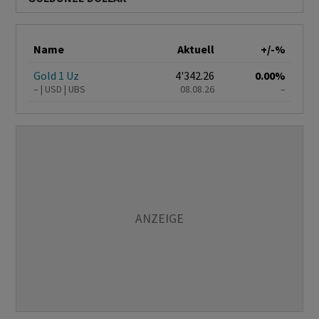
Name
Aktuell
+/-%
Gold 1 Uz
4'342.26
0.00%
–
USD
UBS
08.08.26
–