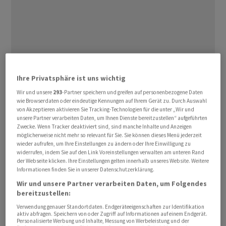
Die SNB habe die Instrumente, um der
Ihre Privatsphäre ist uns wichtig
Frankenaufwertung gegenzusteuern, sagte Kern. Daher
verstehe er nicht, «warum sie derzeit so zurückhaltend
Wir und unsere
293
-Partner speichern und greifen auf personenbezogene Daten
wie Browserdaten oder eindeutige Kennungen auf Ihrem Gerät zu. Durch Auswahl
agiert». Die Frankenaufwertung von 10 Prozent
von Akzeptieren aktivieren Sie Tracking-Technologien für die unter „Wir und
gegenüber dem Dollar im vergangenen Jahr wirke für
unsere Partner verarbeiten Daten, um Ihnen Dienste bereitzustellen“ aufgeführten
Zwecke. Wenn Tracker deaktiviert sind, sind manche Inhalte und Anzeigen
Breitling wie ein zusätzlicher Zoll.
möglicherweise nicht mehr so relevant für Sie. Sie können dieses Menü jederzeit
wieder aufrufen, um Ihre Einstellungen zu ändern oder Ihre Einwilligung zu
widerrufen, indem Sie auf den Link Voreinstellungen verwalten am unteren Rand
Generell sei das Unternehmen daran, mit spezialisierten
der Webseite klicken. Ihre Einstellungen gelten innerhalb unseres Website. Weitere
Anwälten in den USA zu viel bezahlte Zölle
Informationen finden Sie in unserer Datenschutzerklärung.
zurückzufordern. Es handle sich um einen «langwierigen
Wir und unsere Partner verarbeiten Daten, um Folgendes
Prozess». Die USA blieben aber «ein sehr wichtiger und
bereitzustellen:
starker Markt», der trotz Zölle weiter zulege,
Verwendung genauer Standortdaten. Endgeräteeigenschaften zur Identifikation
aktiv abfragen. Speichern von oder Zugriff auf Informationen auf einem Endgerät.
zumindest in Lokalwährung.
Personalisierte Werbung und Inhalte, Messung von Werbeleistung und der