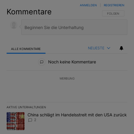
ANMELDEN
|
REGISTRIEREN
Kommentare
FOLGE DIESER U
FOLGEN
NEUESTE
ALLE KOMMENTARE
Alle Kommentare
Noch keine Kommentare
WERBUNG
AKTIVE UNTERHALTUNGEN
Das Folgende ist eine Liste der am meisten kommentierten Artikel
Ein Trendartikel mit dem Titel "China schlägt im Handelsstreit m
China schlägt im Handelsstreit mit den USA zurück
2