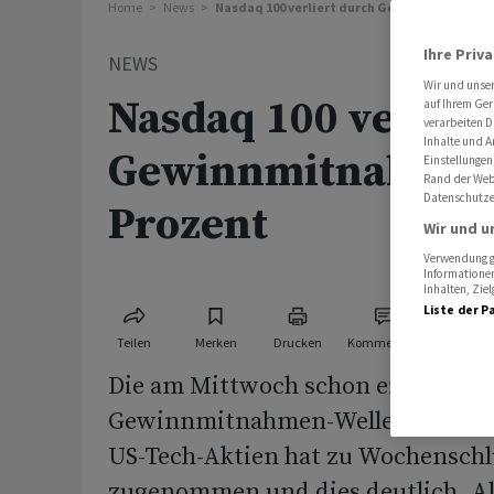
Home
News
Nasdaq 100 verliert durch Gewinnmitnahmen
Ihre Priv
NEWS
Wir und unse
Nasdaq 100 verlier
auf Ihrem Ger
verarbeiten D
Inhalte und A
Gewinnmitnahmen
Einstellungen
Rand der Webs
Datenschutze
Prozent
Wir und u
Verwendung ge
Informationen
Inhalten, Zi
Liste der P
Teilen
Merken
Drucken
Kommentare
Die am Mittwoch schon eingeleite
Gewinnmitnahmen-Welle bei den h
US-Tech-Aktien hat zu Wochenschlu
zugenommen und dies deutlich. Al