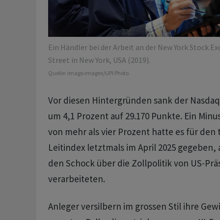
Ein Händler bei der Arbeit an der New York Stock E
Street in New York, USA (2019).
Quelle:
imago images/UPI Photo
Vor diesen Hintergründen sank der Nasdaq-
um 4,1 Prozent auf 29.170 Punkte. Ein Min
von mehr als vier Prozent hatte es für den
Leitindex letztmals im April 2025 gegeben, 
den Schock über die Zollpolitik von US-Pr
verarbeiteten.
Anleger versilbern im grossen Stil ihre Gewi