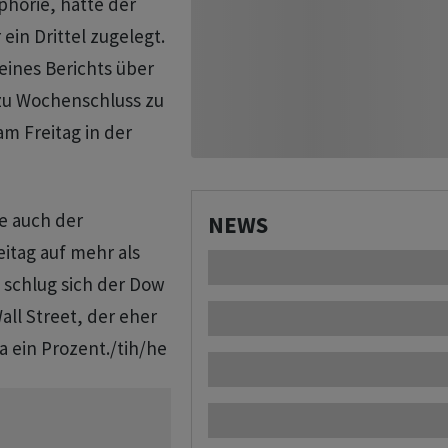
phorie, hatte der
ein Drittel zugelegt.
eines Berichts über
zu Wochenschluss zu
m Freitag in der
e auch der
NEWS
eitag auf mehr als
 schlug sich der Dow
all Street, der eher
a ein Prozent./tih/he