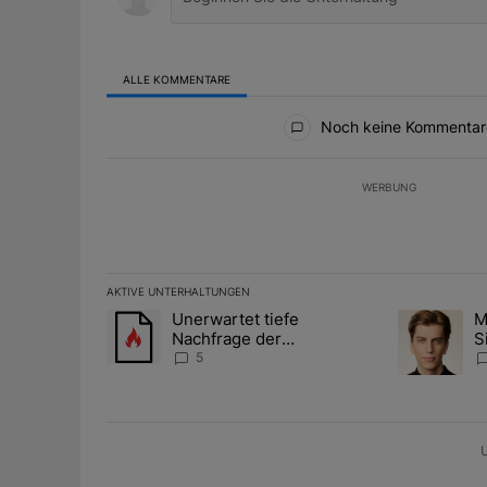
ALLE KOMMENTARE
Alle Kommentare
Noch keine Kommentar
WERBUNG
AKTIVE UNTERHALTUNGEN
Das Folgende ist eine Liste der am meisten kommentier
Unerwartet tiefe
M
Ein Trendartikel mit dem Titel "Unerwartet tiefe Nac
Ein Trendart
Nachfrage der
S
Zentralbanken könnte
A
5
Goldpreis weiter belasten
D
U