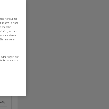
utige Kennungen
d unsere Partner
ind manche
ufrufen, um Ihre
ten am unteren
Sie in unserer
oder Zugriff auf
 Performance von
/-%