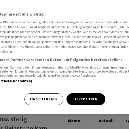
 vier Prozent
NASDAQ
atsphäre ist uns wichtig
re
293
-Partner speichern und greifen auf personenbezogene Daten wie Browserdaten oder einde
t durch
ät zu. Durch Auswahl von Akzeptieren aktivieren Sie Tracking-Technologien für die unter „Wir un
aten, um Ihnen Dienste bereitzustellen“ aufgeführten Zwecke. Wenn Tracker deaktiviert sind, s
nzeigen möglicherweise nicht mehr so relevant für Sie. Sie können dieses Menü jederzeit wieder a
 vier
 zu ändern oder Ihre Einwilligung zu widerrufen, indem Sie auf den Link Voreinstellungen verwal
eite klicken. Ihre Einstellungen gelten innerhalb unseres Website. Weitere Informationen finden 
rklärung.
nsere Partner verarbeiten Daten, um Folgendes bereitzustellen:
nauer Standortdaten. Endgeräteeigenschaften zur Identifikation aktiv abfragen. Speichern von 
 auf einem Endgerät. Personalisierte Werbung und Inhalte, Messung von Werbeleistung und der
elgruppenforschung sowie Entwicklung und Verbesserung von Angeboten.
artner (Lieferanten)
te
EINSTELLUNGEN
AKZEPTIEREN
eissgelaufenen
ss stetig
Name
Aktuell
+
s Belastung kam