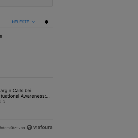
NEUESTE
e
ten Artikel der letzten 7 days.
argin Calls bei
hfrage der Zentralbanken könnte Goldpreis weiter belasten" mit 5 ko
ikel mit dem Titel "Margin Calls bei Situational Awareness: Alles übe
ituational Awareness:
lles über den Retter-
3
eal
nterstützt von