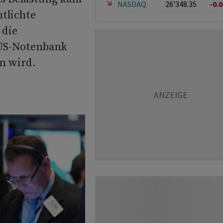
NASDAQ
26'348.35
-0.
ntlichte
 die
 US-Notenbank
n wird.