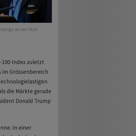
xchange an der Wall
100-Index zuletzt
us im Grössenbereich
 technologielastigen
als die Märkte gerade
äsident Donald Trump
nne. In einer