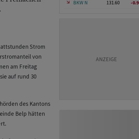
BKW N
131.60
-0.
.
awattstunden Strom
rstromanteil von
men am Freitag
sie auf rund 30
ehörden des Kantons
einde Belp hätten
rt.