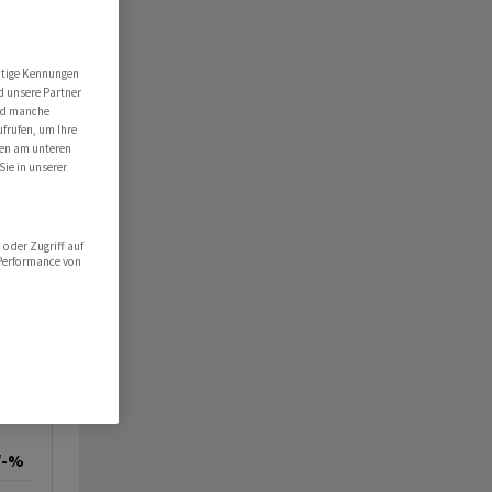
utige Kennungen
d unsere Partner
ind manche
ufrufen, um Ihre
ten am unteren
Sie in unserer
oder Zugriff auf
 Performance von
/-%