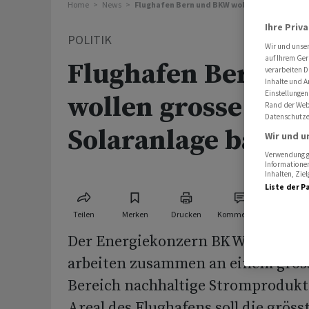
Home
News
Flughafen Bern und BKW wollen grosse Freif
Ihre Priv
POLITIK
Wir und unse
auf Ihrem Ger
Flughafen Bern u
verarbeiten D
Inhalte und A
Einstellungen
wollen grosse Frei
Rand der Webs
Datenschutze
Solaranlage bauen
Wir und u
Verwendung ge
Informationen
Inhalten, Zi
Liste der P
Teilen
Merken
Drucken
Kommentare
Der Energiekonzern BKW und der 
arbeiten zusammen an einem gross
Bereich nachhaltige Stromprodukt
Areal des Flughafens soll die gröss