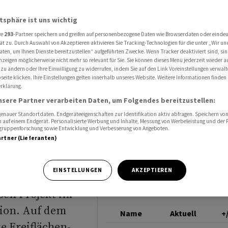
lächen-Solaranlage bauen
BKW
atsphäre ist uns wichtig
re
293
-Partner speichern und greifen auf personenbezogene Daten wie Browserdaten oder einde
ät zu. Durch Auswahl von Akzeptieren aktivieren Sie Tracking-Technologien für die unter „Wir un
nd BKW
aten, um Ihnen Dienste bereitzustellen“ aufgeführten Zwecke. Wenn Tracker deaktiviert sind, s
nzeigen möglicherweise nicht mehr so relevant für Sie. Sie können dieses Menü jederzeit wieder a
 zu ändern oder Ihre Einwilligung zu widerrufen, indem Sie auf den Link Voreinstellungen verwal
flächen-
eite klicken. Ihre Einstellungen gelten innerhalb unseres Website. Weitere Informationen finden 
rklärung.
nsere Partner verarbeiten Daten, um Folgendes bereitzustellen:
nauer Standortdaten. Endgeräteeigenschaften zur Identifikation aktiv abfragen. Speichern von 
 auf einem Endgerät. Personalisierte Werbung und Inhalte, Messung von Werbeleistung und der
elgruppenforschung sowie Entwicklung und Verbesserung von Angeboten.
artner (Lieferanten)
EINSTELLUNGEN
AKZEPTIEREN
Flughafen Bern
en Projekt im
ion. Auf dem
Name
Aktuell
+
te Freiflächen-