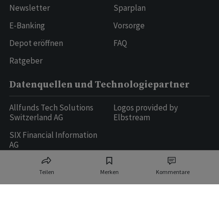
Newsletter
Sparplan
E-Banking
Vorsorge
Depot eröffnen
FAQ
Ratgeber
Datenquellen und Technologiepartner
Allfunds Tech Solutions
Logos provided by
Switzerland AG
Elbstream
SIX Financial Information
AG
Teilen
Merken
Kommentare
Ringier AG | Ringier Medien Schweiz
16
weitere Publikationen