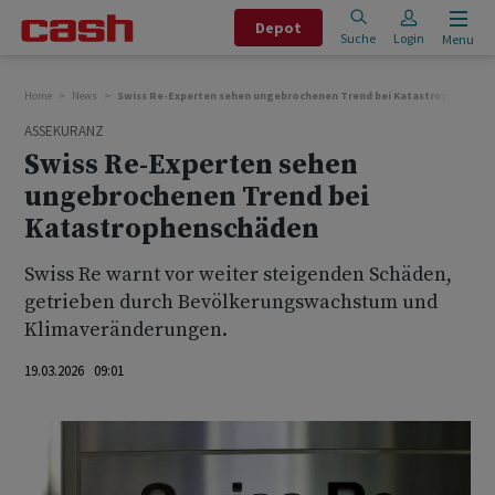
Depot
Suche
Login
Menu
Home
News
Swiss Re-Experten sehen ungebrochenen Trend bei Katastrophenschä
ASSEKURANZ
Swiss Re-Experten sehen
ungebrochenen Trend bei
Katastrophenschäden
Swiss Re warnt vor weiter steigenden Schäden,
getrieben durch Bevölkerungswachstum und
Klimaveränderungen.
19.03.2026 09:01