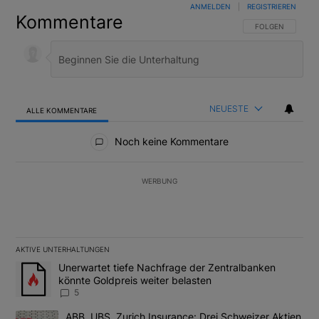
ANMELDEN
|
REGISTRIEREN
Kommentare
FOLGE DIESER U
FOLGEN
NEUESTE
ALLE KOMMENTARE
Alle Kommentare
Noch keine Kommentare
WERBUNG
AKTIVE UNTERHALTUNGEN
Das Folgende ist eine Liste der am meisten kommentierten Artikel
Ein Trendartikel mit dem Titel "Unerwartet tiefe Nachfrage der 
Unerwartet tiefe Nachfrage der Zentralbanken
könnte Goldpreis weiter belasten
5
Ein Trendartikel mit dem Titel "ABB, UBS, Zurich Insurance: Dre
ABB, UBS, Zurich Insurance: Drei Schweizer Aktien