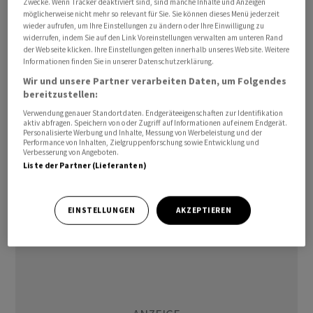
Zwecke. Wenn Tracker deaktiviert sind, sind manche Inhalte und Anzeigen
versicherten Schäden auf Waldbrände, Stürme und
möglicherweise nicht mehr so relevant für Sie. Sie können dieses Menü jederzeit
Überschwemmungen - also auf sogenannte
wieder aufrufen, um Ihre Einstellungen zu ändern oder Ihre Einwilligung zu
widerrufen, indem Sie auf den Link Voreinstellungen verwalten am unteren Rand
Sekundärgefahren.
der Webseite klicken. Ihre Einstellungen gelten innerhalb unseres Website. Weitere
Informationen finden Sie in unserer Datenschutzerklärung.
Die Waldbrände in Los Angeles machten mit
Wir und unsere Partner verarbeiten Daten, um Folgendes
versicherten Schäden von rund 40 Milliarden Dollar den
bereitzustellen:
bedeutendsten Teil aus - es handelte sich um das
Verwendung genauer Standortdaten. Endgeräteeigenschaften zur Identifikation
aktiv abfragen. Speichern von oder Zugriff auf Informationen auf einem Endgerät.
grösste versicherte Waldbrand-Schadenereignis der
Personalisierte Werbung und Inhalte, Messung von Werbeleistung und der
Performance von Inhalten, Zielgruppenforschung sowie Entwicklung und
Sigma-Statistik. Schwere Gewitter mit Hagel und
Verbesserung von Angeboten.
Sturmböen verursachten 2025 zudem weltweit
Liste der Partner (Lieferanten)
versicherte Schäden von 51 Milliarden Dollar - immerhin
das drittteuerste Jahr für diese Gefahren.
EINSTELLUNGEN
AKZEPTIEREN