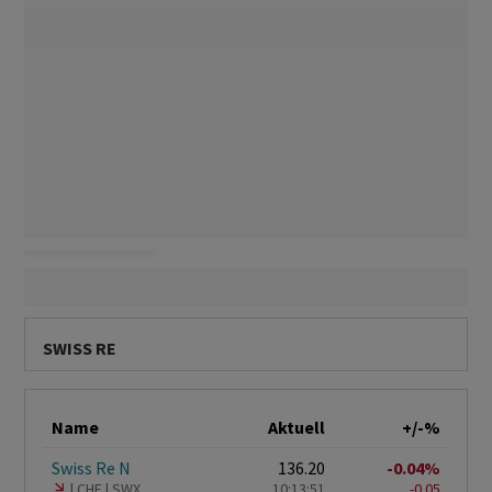
SWISS RE
Name
Aktuell
+/-%
Swiss Re N
136.20
-0.04%
CHF
SWX
10:13:51
-0.05