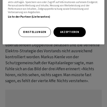
aktiv abfragen. Speichern von oder Zugriff auf Informationen auf einem Endgerät.
worden, sondern hätten sich ins Gegenteil verkehrt.
Personalisierte Werbung und Inhalte, Messung von Werbeleistung und der
«Das ist kein zyklischer Dämpfer - das ist ein
Performance von Inhalten, Zielgruppenforschung sowie Entwicklung und
Verbesserung von Angeboten.
strukturelles Problem».
Liste der Partner (Lieferanten)
Der Unmut der Investoren richtete sich auch gegen den
EINSTELLUNGEN
AKZEPTIEREN
Aufsichtsrat: Kritische Personalentscheidungen seien zu
spät getroffen, Ex-Chef Oliver Blume zu lange in einer
überlastenden Doppelrolle belassen und die verfehlte
Elektro-Strategie des Vorstands nicht ausreichend
kontrolliert worden. Markus Kienle von der
Schutzgemeinschaft der Kapitalanleger sagte, man
fühle sich an das Bild der drei Affen erinnert: «Nichts
hören, nichts sehen, nichts sagen. Man müsste fast
sagen, es fehlt der vierte Affe: Nichts verstehen».