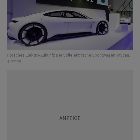
Porsches Elektro-Zukunft: Der vollelektrische Sportwagen Taycan.
Quelle:
zVg