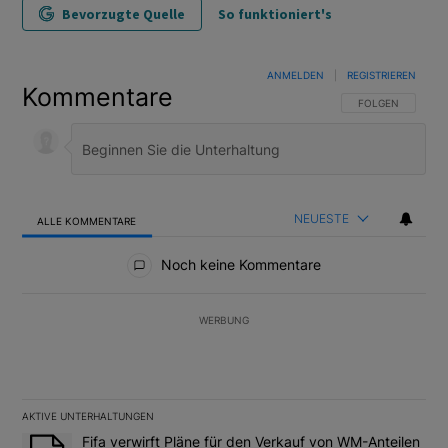
Bevorzugte Quelle
So funktioniert's
ANMELDEN
|
REGISTRIEREN
Kommentare
FOLGE DIESER U
FOLGEN
NEUESTE
ALLE KOMMENTARE
Alle Kommentare
Noch keine Kommentare
WERBUNG
AKTIVE UNTERHALTUNGEN
Das Folgende ist eine Liste der am meisten kommentierten Artikel
Ein Trendartikel mit dem Titel "Fifa verwirft Pläne für den Verk
Fifa verwirft Pläne für den Verkauf von WM-Anteilen