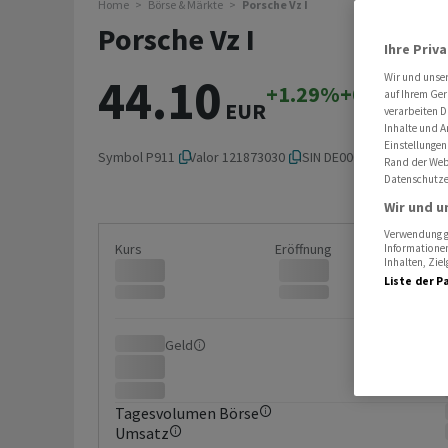
Home
Börse & Märkte
Porsche Vz I
Porsche Vz I
Ihre Priv
44.10
Wir und unse
+1.29%
+0.56
auf Ihrem Ger
EUR
verarbeiten D
Inhalte und A
Einstellungen
Symbol
P911
Valor
121873030
ISIN
DE000PAG9113
Rand der Webs
Datenschutze
Wir und u
Verwendung ge
Kurs
Eröffnung
Informationen
Inhalten, Zi
Liste der P
Geld
Brief
Tagesvolumen Börse
Umsatz