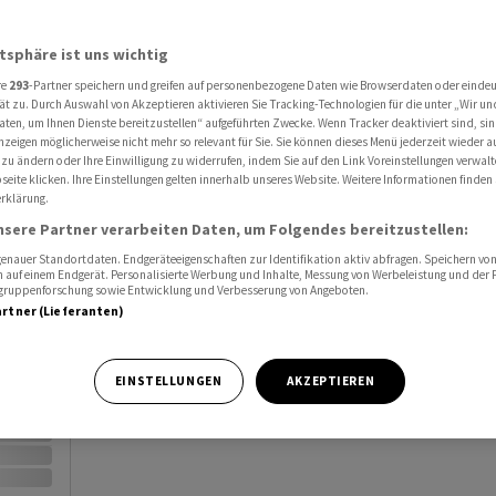
Al
atsphäre ist uns wichtig
Port
re
293
-Partner speichern und greifen auf personenbezogene Daten wie Browserdaten oder einde
ät zu. Durch Auswahl von Akzeptieren aktivieren Sie Tracking-Technologien für die unter „Wir un
Watc
aten, um Ihnen Dienste bereitzustellen“ aufgeführten Zwecke. Wenn Tracker deaktiviert sind, s
nzeigen möglicherweise nicht mehr so relevant für Sie. Sie können dieses Menü jederzeit wieder a
 zu ändern oder Ihre Einwilligung zu widerrufen, indem Sie auf den Link Voreinstellungen verwal
eite klicken. Ihre Einstellungen gelten innerhalb unseres Website. Weitere Informationen finden 
rklärung.
nsere Partner verarbeiten Daten, um Folgendes bereitzustellen:
nauer Standortdaten. Endgeräteeigenschaften zur Identifikation aktiv abfragen. Speichern von 
Vortag
 auf einem Endgerät. Personalisierte Werbung und Inhalte, Messung von Werbeleistung und der
elgruppenforschung sowie Entwicklung und Verbesserung von Angeboten.
artner (Lieferanten)
EINSTELLUNGEN
AKZEPTIEREN