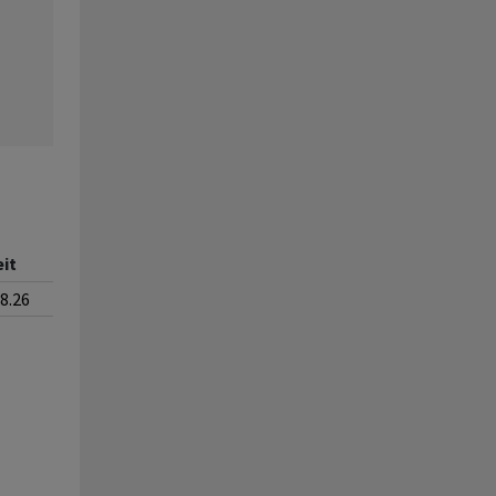
eit
08.26