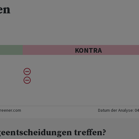
en
KONTRA
creener.com
Datum der Analyse:
04
geentscheidungen treffen?