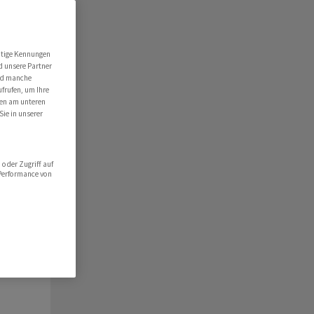
ert
folio
utige Kennungen
d unsere Partner
hlist
ind manche
ufrufen, um Ihre
ten am unteren
Sie in unserer
oder Zugriff auf
 Performance von