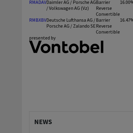
RMADAV
Daimler AG / Porsche AG
Barrier
16.00
/ Volkswagen AG (Vz)
Reverse
Convertible
RMBXBV
Deutsche Lufthansa AG /
Barrier
16.47
Porsche AG / Zalando SE
Reverse
Convertible
presented by
NEWS