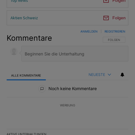
Top News
Folgen
Aktien Schweiz
Folgen
ANMELDEN
|
REGISTRIEREN
Kommentare
FOLGE DIESER U
FOLGEN
NEUESTE
ALLE KOMMENTARE
Alle Kommentare
Noch keine Kommentare
WERBUNG
AKTIVE UNTERHALTUNGEN