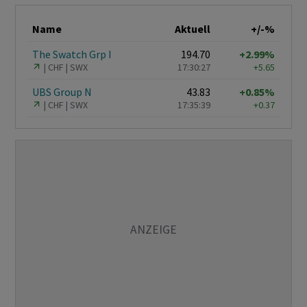
Name
Aktuell
+/-%
The Swatch Grp I
194.70
+2.99%
CHF
SWX
17:30:27
+5.65
UBS Group N
43.83
+0.85%
CHF
SWX
17:35:39
+0.37