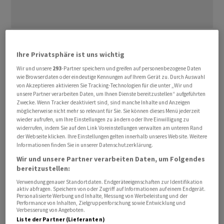
Die Aktien von
Swatch
schlossen am Dienstag 1,9
Prozent höher bei 219,20 Franken. Das ist der höchste
Ihre Privatsphäre ist uns wichtig
Stand seit Anfang Januar 2025. Die
Swatch
-Aktien
Wir und unsere
293
-Partner speichern und greifen auf personenbezogene Daten
wie Browserdaten oder eindeutige Kennungen auf Ihrem Gerät zu. Durch Auswahl
bleiben im Aufwärtstrend und liegen nun seit
von Akzeptieren aktivieren Sie Tracking-Technologien für die unter „Wir und
Jahresbeginn gut 30 Prozent im Plus. Sie könnten ihre
unsere Partner verarbeiten Daten, um Ihnen Dienste bereitzustellen“ aufgeführten
Zwecke. Wenn Tracker deaktiviert sind, sind manche Inhalte und Anzeigen
Gewinne am Mittwoch ausbauen.
möglicherweise nicht mehr so relevant für Sie. Sie können dieses Menü jederzeit
wieder aufrufen, um Ihre Einstellungen zu ändern oder Ihre Einwilligung zu
Die Schweizer Uhrenexporte sind im April zwar um 17
widerrufen, indem Sie auf den Link Voreinstellungen verwalten am unteren Rand
der Webseite klicken. Ihre Einstellungen gelten innerhalb unseres Website. Weitere
Prozent geschrumpft, wie am Dienstag bekannt wurde.
Informationen finden Sie in unserer Datenschutzerklärung.
Anlegern machten aber vor allem gestiegene Ausfuhren
Wir und unsere Partner verarbeiten Daten, um Folgendes
in asiatische Märkte wie China, Hongkong und Singapur
bereitzustellen:
Mut. Es seien Zeichen einer Stabilisierung der dortigen
Verwendung genauer Standortdaten. Endgeräteeigenschaften zur Identifikation
aktiv abfragen. Speichern von oder Zugriff auf Informationen auf einem Endgerät.
Nachfrage, hiess es am Markt.
Personalisierte Werbung und Inhalte, Messung von Werbeleistung und der
Performance von Inhalten, Zielgruppenforschung sowie Entwicklung und
Verbesserung von Angeboten.
Trotz der anhaltenden Volatilität und des komplexen
Liste der Partner (Lieferanten)