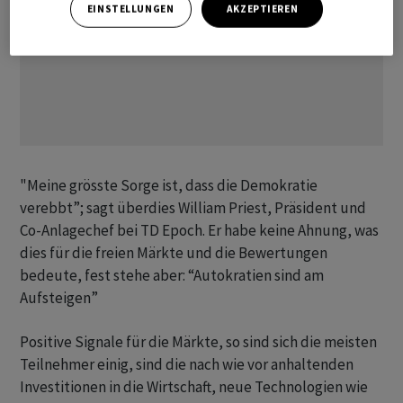
EINSTELLUNGEN
AKZEPTIEREN
"Meine grösste Sorge ist, dass die Demokratie
verebbt”; sagt überdies William Priest, Präsident und
Co-Anlagechef bei TD Epoch. Er habe keine Ahnung, was
dies für die freien Märkte und die Bewertungen
bedeute, fest stehe aber: “Autokratien sind am
Aufsteigen”
Positive Signale für die Märkte, so sind sich die meisten
Teilnehmer einig, sind die nach wie vor anhaltenden
Investitionen in die Wirtschaft, neue Technologien wie