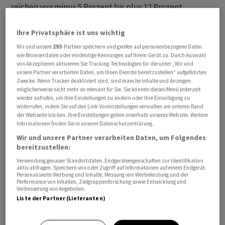
reichen von minus 5 Prozent bis plus 12 Prozent.
Zur Erinnerung: Im letzten Jahr stieg der breit gefasste
Ihre Privatsphäre ist uns wichtig
US-Börsenindex 24 Prozent - allerdings laut Barron's-
Wir und unsere
293
-Partner speichern und greifen auf personenbezogene Daten
Teilnehmer Henry Ellenbogen, Anlagechef von Durable
wie Browserdaten oder eindeutige Kennungen auf Ihrem Gerät zu. Durch Auswahl
von Akzeptieren aktivieren Sie Tracking-Technologien für die unter „Wir und
Capital Partners, mehrheitlich getrieben durch das
unsere Partner verarbeiten Daten, um Ihnen Dienste bereitzustellen“ aufgeführten
Thema Künstliche Intelligenz. Grund für die eher
Zwecke. Wenn Tracker deaktiviert sind, sind manche Inhalte und Anzeigen
möglicherweise nicht mehr so relevant für Sie. Sie können dieses Menü jederzeit
gedämpfte Stimmung am diesjährigen "Barron’s
wieder aufrufen, um Ihre Einstellungen zu ändern oder Ihre Einwilligung zu
Roundtable" ist die hohe Bewertung der Aktien. Als
widerrufen, indem Sie auf den Link Voreinstellungen verwalten am unteren Rand
der Webseite klicken. Ihre Einstellungen gelten innerhalb unseres Website. Weitere
Risiken werden zudem Handelskriege, das Wachstum in
Informationen finden Sie in unserer Datenschutzerklärung.
China, eine mögliche harte Landung der US-Wirtschaft
Wir und unsere Partner verarbeiten Daten, um Folgendes
oder die Politik genannt, insbesondere die aktuellen
bereitzustellen:
Konflikte.
Verwendung genauer Standortdaten. Endgeräteeigenschaften zur Identifikation
aktiv abfragen. Speichern von oder Zugriff auf Informationen auf einem Endgerät.
Personalisierte Werbung und Inhalte, Messung von Werbeleistung und der
Performance von Inhalten, Zielgruppenforschung sowie Entwicklung und
Verbesserung von Angeboten.
Liste der Partner (Lieferanten)