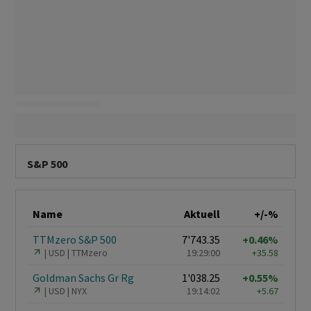
S&P 500
Name
Aktuell
+/-%
TTMzero S&P 500
7'743.35
+0.46%
USD
TTMzero
19:29:00
+35.58
Goldman Sachs Gr Rg
1'038.25
+0.55%
USD
NYX
19:14:02
+5.67