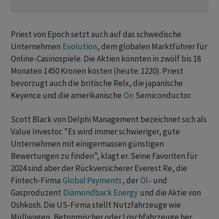
Priest von Epoch setzt auch auf das schwedische
Unternehmen
Evolution
, dem globalen Marktführer für
Online-Casinospiele. Die Aktien könnten in zwölf bis 18
Monaten 1450 Kronen kosten (heute: 1220). Priest
bevorzugt auch die britische Relx, die japanische
Keyence und die amerikanische
On
Semiconductor.
Scott Black von Delphi Management bezeichnet sich als
Value Investor. "Es wird immer schwieriger, gute
Unternehmen mit einigermassen günstigen
Bewertungen zu finden”, klagt er. Seine Favoriten für
2024 sind aber der Rückversicherer Everest Re, die
Fintech-Firma
Global Payments
, der
Öl
- und
Gasproduzent
Diamondback Energy
und die Aktie von
Oshkosh. Die US-Firma stellt Nutzfahrzeuge wie
Müllwagen, Betonmischer oder Löschfahrzeuge her.