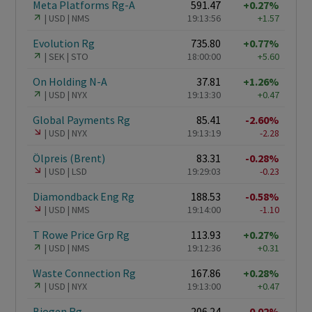
Meta Platforms Rg-A
591.47
+0.27%
USD
NMS
19:13:56
+1.57
Evolution Rg
735.80
+0.77%
SEK
STO
18:00:00
+5.60
On Holding N-A
37.81
+1.26%
USD
NYX
19:13:30
+0.47
Global Payments Rg
85.41
-2.60%
USD
NYX
19:13:19
-2.28
Ölpreis (Brent)
83.31
-0.28%
USD
LSD
19:29:03
-0.23
Diamondback Eng Rg
188.53
-0.58%
USD
NMS
19:14:00
-1.10
T Rowe Price Grp Rg
113.93
+0.27%
USD
NMS
19:12:36
+0.31
Waste Connection Rg
167.86
+0.28%
USD
NYX
19:13:00
+0.47
Biogen Rg
206.24
-0.02%