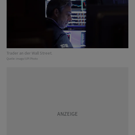
Trader an der Wall Street.
Quelle:
imago/UPI Photo