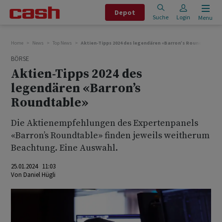
Depot
Suche
Login
Menu
Home
News
Top News
Aktien-Tipps 2024 des legendären «Barron’s Roundtable»
BÖRSE
Aktien-Tipps 2024 des
legendären «Barron’s
Roundtable»
Die Aktienempfehlungen des Expertenpanels
«Barron’s Roundtable» finden jeweils weitherum
Beachtung. Eine Auswahl.
25.01.2024 11:03
Von
Daniel Hügli