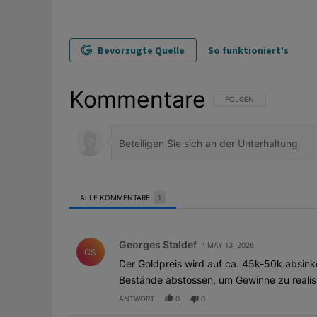
Bevorzugte Quelle
So funktioniert's
Kommentare
FOLGE DIESER UNTERHAL
FOLGEN
ALLE KOMMENTARE
1
Alle Kommentare
Kommentar von Georges Staldef.
Georges Staldef
MAY 13, 2026
GS
Der Goldpreis wird auf ca. 45k-50k absink
Bestände abstossen, um Gewinne zu realis
ANTWORT
0
0