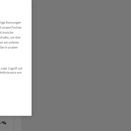
utige Kennungen
d unsere Partner
ind manche
ufrufen, um Ihre
ten am unteren
Sie in unserer
oder Zugriff auf
 Performance von
/-%