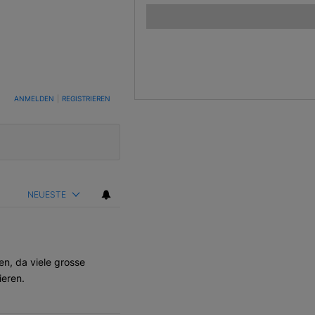
TUNG, UM BENACHRICHTIGT ZU WERDEN, WENN NEUE KOMMENTARE VERÖFFENTLICHT WE
ANMELDEN
|
REGISTRIEREN
NEUESTE
en, da viele grosse
ieren.