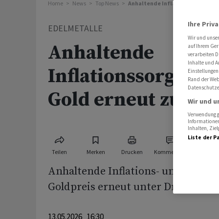
Home
News
Top News
Anhaltende Inflationssorgen set
Ihre Priv
EDELMETALLE
Wir und unse
Anhaltende
auf Ihrem Ger
verarbeiten D
Inhalte und A
Inflationssorgen s
Einstellungen
Rand der Webs
Datenschutze
Gold erneut zu
Wir und u
Verwendung ge
Informationen
Inhalten, Zi
Liste der P
Teilen
Merken
Drucken
Kommentare
Anhaltende Inflations- und Zinsso
Goldpreis erneut unter Druck.
13.05.2026 16:30