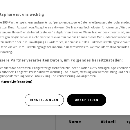
zen Gold erneut zu
GOLDUNZE DOLLAR
atsphäre ist uns wichtig
re
293
-Partner speichern und greifen auf personenbezogene Daten wie Browserdaten oder einde
ät zu. Durch Auswahl von Akzeptieren aktivieren Sie Tracking-Technologien für die unter „Wir un
aten, um Ihnen Dienste bereitzustellen“ aufgeführten Zwecke. Wenn Tracker deaktiviert sind, s
nzeigen möglicherweise nicht mehr so relevant für Sie. Sie können dieses Menü jederzeit wieder a
etzen
 zu ändern oder Ihre Einwilligung zu widerrufen, indem Sie auf den Link Voreinstellungen verwal
eite klicken. Ihre Einstellungen gelten innerhalb unseres Website. Weitere Informationen finden 
rklärung.
nsere Partner verarbeiten Daten, um Folgendes bereitzustellen:
nauer Standortdaten. Endgeräteeigenschaften zur Identifikation aktiv abfragen. Speichern von 
 auf einem Endgerät. Personalisierte Werbung und Inhalte, Messung von Werbeleistung und der
elgruppenforschung sowie Entwicklung und Verbesserung von Angeboten.
artner (Lieferanten)
rgen setzen den
EINSTELLUNGEN
AKZEPTIEREN
Name
Aktuell
+