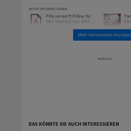
AKTIVE UNTERHALTUNGEN
Das Folgende ist eine Liste der am meisten kommentier
Fifa verwirft Pläne für
Tan
Ein Trendartikel mit dem Titel "Fifa verwirft Pläne f
Ein Trendartik
den Verkauf von WM-
Die
Anteilen
teu
2
Mehr Kommentare Anzeige
U
WERBUNG
DAS KÖNNTE SIE AUCH INTERESSIEREN