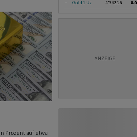
–
Gold 1 Uz
4'342.26
0.
in Prozent auf etwa