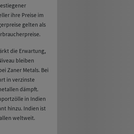
gestiegener
ler ihre ⁠Preise im
gerpreise gelten als
erbraucherpreise.
tärkt die Erwartung,
Niveau bleiben
ei Zaner Metals. Bei
t in verzinste
tallen ‌dämpft.
portzölle in Indien
t hinzu. Indien ist
allen weltweit.