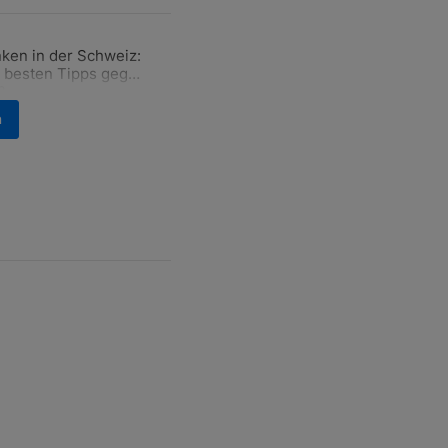
ten Artikel der letzten 7 days.
ken in der Schweiz:
ür den Verkauf von WM-Anteilen" mit 2 kommentare.
el mit dem Titel "Tanken in der Schweiz: Die besten Tipps gegen teu
 besten Tipps gegen
ren Sprit
2
n
nterstützt von