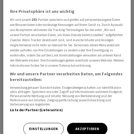
Ihre Privatsphäre ist uns wichtig
Wir und unsere
293
-Partner speichern und greifen auf personenbezogene Daten
wie Browserdaten oder eindeutige Kennungen auf Ihrem Gerät zu. Durch Auswahl
Um 9.30 Uhr steigen die Titel in einem kaum
von Akzeptieren aktivieren Sie Tracking-Technologien für die unter „Wir und
veränderten Gesamtmarkt um 15,2 Prozent auf 11,42
unsere Partner verarbeiten Daten, um Ihnen Dienste bereitzustellen“ aufgeführten
Zwecke. Wenn Tracker deaktiviert sind, sind manche Inhalte und Anzeigen
Franken. Das durchschnittliche Tagesvolumen ist
möglicherweise nicht mehr so relevant für Sie. Sie können dieses Menü jederzeit
bereits deutlich überschritten. Grund sind allerdings
wieder aufrufen, um Ihre Einstellungen zu ändern oder Ihre Einwilligung zu
nicht die Jahreszahlen des Bauzulieferers. Denn durch
widerrufen, indem Sie auf den Link Voreinstellungen verwalten am unteren Rand
der Webseite klicken. Ihre Einstellungen gelten innerhalb unseres Website. Weitere
einen «historischen Einbruch der Baukonjunktur» ging
Informationen finden Sie in unserer Datenschutzerklärung.
der Umsatz zurück und unterm Strich stand ein
Wir und unsere Partner verarbeiten Daten, um Folgendes
deutlich höherer Verlust als von Analysten erwartet.
bereitzustellen:
Allerdings plant
Arbonia
den Verkauf der Klimasparte.
Verwendung genauer Standortdaten. Endgeräteeigenschaften zur Identifikation
aktiv abfragen. Speichern von oder Zugriff auf Informationen auf einem Endgerät.
Personalisierte Werbung und Inhalte, Messung von Werbeleistung und der
ZKB-Experte Martin Hüsler legt in der Beurteilung denn
Performance von Inhalten, Zielgruppenforschung sowie Entwicklung und
Verbesserung von Angeboten.
auch seinen Fokus auf den anstehenden Verkauf der
Liste der Partner (Lieferanten)
Division Climate. Es gebe zwar keine konkreten Angaben
zu einem möglichen Angebotspreis, angesichts der
EINSTELLUNGEN
AKZEPTIEREN
Bewertung anderer Transaktionen im Sektor schätzt er