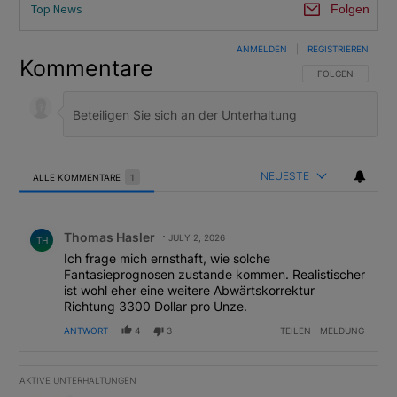
Top News
Folgen
ANMELDEN
|
REGISTRIEREN
Kommentare
FOLGE DIESER U
FOLGEN
NEUESTE
ALLE KOMMENTARE
1
Alle Kommentare
Kommentar von Thomas Hasler.
Thomas Hasler
JULY 2, 2026
TH
Ich frage mich ernsthaft, wie solche
Fantasieprognosen zustande kommen. Realistischer
ist wohl eher eine weitere Abwärtskorrektur
Richtung 3300 Dollar pro Unze.
ANTWORT
4
3
TEILEN
MELDUNG
AKTIVE UNTERHALTUNGEN
Das Folgende ist eine Liste der am meisten kommentierten Artikel