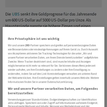
Die
UBS
senkt ihre Goldprognose für das Jahresende
um 600 US-Dollar auf 5000 US-Dollar pro Unze. Als
Hauptgründe nannte sie höhere Zinsen und einen
stärkeren Dollar.
Ihre Privatsphäre ist uns wichtig
«Unsere Prognosen deuten darauf hin, dass sich der
Wir und unsere
293
-Partner speichern und greifen auf personenbezogene Daten
Goldpreis
in den nächsten 12 bis 18 Monaten
wie Browserdaten oder eindeutige Kennungen auf Ihrem Gerät zu. Durch Auswahl
von Akzeptieren aktivieren Sie Tracking-Technologien für die unter „Wir und
weitgehend im Bereich von 4000 bis 5000 US-Dollar pro
unsere Partner verarbeiten Daten, um Ihnen Dienste bereitzustellen“ aufgeführten
Unze bewegen wird, mit dem Potenzial, diesen Bereich
Zwecke. Wenn Tracker deaktiviert sind, sind manche Inhalte und Anzeigen
möglicherweise nicht mehr so relevant für Sie. Sie können dieses Menü jederzeit
um 5 bis 10 Prozent zu überschreiten», schrieb Joni
wieder aufrufen, um Ihre Einstellungen zu ändern oder Ihre Einwilligung zu
Teves, Strategin der
UBS
, am Donnerstag in einer
widerrufen, indem Sie auf den Link Voreinstellungen verwalten am unteren Rand
der Webseite klicken. Ihre Einstellungen gelten innerhalb unseres Website. Weitere
Mitteilung an ihre Kunden.
Informationen finden Sie in unserer Datenschutzerklärung.
Wir und unsere Partner verarbeiten Daten, um Folgendes
Sie geht nun von einem durchschnittlichen
Goldpreis
bereitzustellen:
von 4675 US-Dollar pro Unze aus, wobei ein
Verwendung genauer Standortdaten. Endgeräteeigenschaften zur Identifikation
schwächeres erstes Halbjahr und eine moderatere
aktiv abfragen. Speichern von oder Zugriff auf Informationen auf einem Endgerät.
Personalisierte Werbung und Inhalte, Messung von Werbeleistung und der