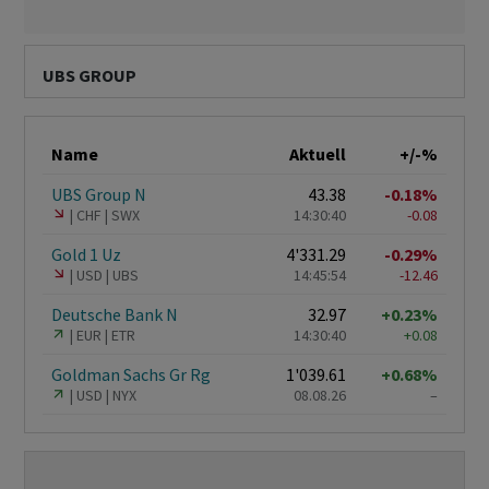
UBS GROUP
Name
Aktuell
+/-%
UBS Group N
43.38
-0.18%
CHF
SWX
14:30:40
-0.08
Gold 1 Uz
4'331.29
-0.29%
USD
UBS
14:45:54
-12.46
Deutsche Bank N
32.97
+0.23%
EUR
ETR
14:30:40
+0.08
Goldman Sachs Gr Rg
1'039.61
+0.68%
USD
NYX
08.08.26
–