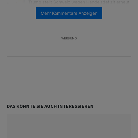
Ein Trendartikel mit dem Titel "Trump stellt Schweiz wegen Hand
Trump stellt Schweiz wegen Handelsdefizit erneut
an den Pranger
Mehr Kommentare Anzeigen
7
Ein Trendartikel mit dem Titel "SMI-Aufsteiger: Hüst-und-Hott e
SMI-Aufsteiger: Hüst-und-Hott eines
Anlagestrategen
3
WERBUNG
Unterstützt von
DAS KÖNNTE SIE AUCH INTERESSIEREN