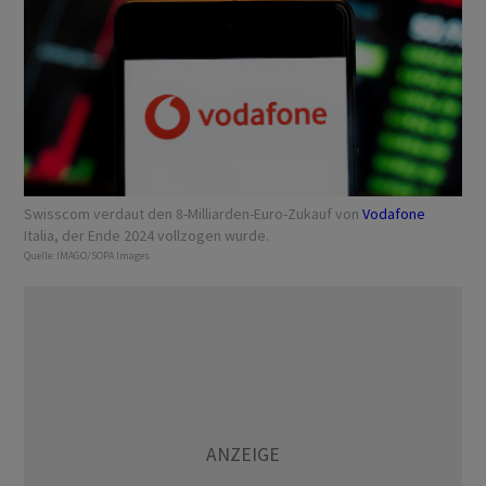
Swisscom verdaut den 8-Milliarden-Euro-Zukauf von
Vodafone
Italia, der Ende 2024 vollzogen wurde.
Quelle:
IMAGO/SOPA Images