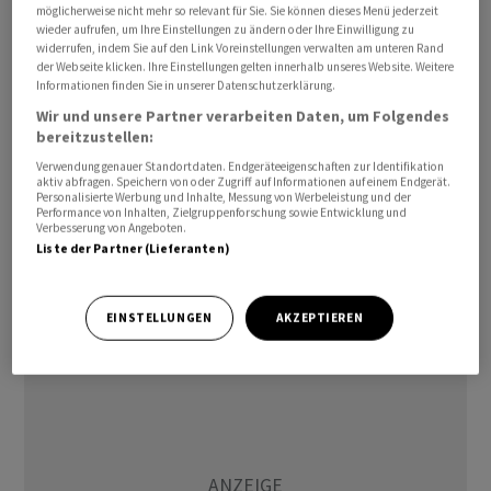
Gewinn (EBITDA after Leasing) nur um 18 Prozent auf
möglicherweise nicht mehr so relevant für Sie. Sie können dieses Menü jederzeit
1,28 Milliarden zu. Beim Reingewinn gab es sogar einen
wieder aufrufen, um Ihre Einstellungen zu ändern oder Ihre Einwilligung zu
widerrufen, indem Sie auf den Link Voreinstellungen verwalten am unteren Rand
Rückgang um 19 Prozent auf 367 Millionen. Dafür
der Webseite klicken. Ihre Einstellungen gelten innerhalb unseres Website. Weitere
verantwortlich waren unter anderem Kosten im
Informationen finden Sie in unserer Datenschutzerklärung.
Zusammenhang mit der Übernahme.
Wir und unsere Partner verarbeiten Daten, um Folgendes
bereitzustellen:
Übergangsjahr in Italien
Verwendung genauer Standortdaten. Endgeräteeigenschaften zur Identifikation
aktiv abfragen. Speichern von oder Zugriff auf Informationen auf einem Endgerät.
Personalisierte Werbung und Inhalte, Messung von Werbeleistung und der
Performance von Inhalten, Zielgruppenforschung sowie Entwicklung und
Gleichwohl freuten sich die Swisscom-Chefs über den
Verbesserung von Angeboten.
«grössten Quartalsumsatz der Firmengeschichte». Viel
Liste der Partner (Lieferanten)
Zeit, um diesen zu feiern, bleibt aber nicht. Denn es
gibt viel zu tun.
EINSTELLUNGEN
AKZEPTIEREN