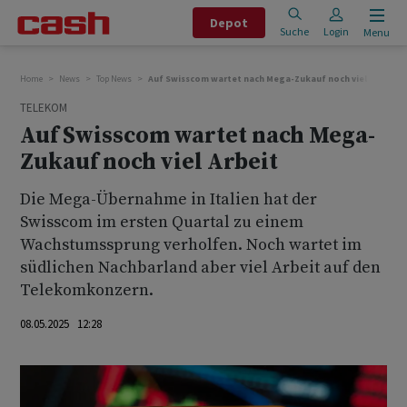
Depot
Suche
Login
Menu
Home
News
Top News
Auf Swisscom wartet nach Mega-Zukauf noch viel Arbeit
TELEKOM
Auf Swisscom wartet nach Mega-
Zukauf noch viel Arbeit
Die Mega-Übernahme in Italien hat der
Swisscom im ersten Quartal zu einem
Wachstumssprung verholfen. Noch wartet im
südlichen Nachbarland aber viel Arbeit auf den
Telekomkonzern.
08.05.2025 12:28