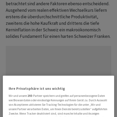
betrachtet sind andere Faktoren ebenso entscheidend.
Ausgehend vom realen effektiven Wechselkurs liefern
erstens die überdurchschnittliche Produktivität,
zweitens die hohe Kaufkraft und drittens die tiefe
Kerninflation in der Schweiz ein makroökonomisch
solides Fundament für einen harten Schweizer Franken.
Ihre Privatsphäre ist uns wichtig
Wir und unsere
293
-Partner speichern und greifen auf personenbezogene Daten
wie Browserdaten oder eindeutige Kennungen auf Ihrem Gerät zu. Durch Auswahl
von Akzeptieren aktivieren Sie Tracking-Technologien für die unter „Wir und
unsere Partner verarbeiten Daten, um Ihnen Dienste bereitzustellen“ aufgeführten
Zwecke. Wenn Tracker deaktiviert sind, sind manche Inhalte und Anzeigen