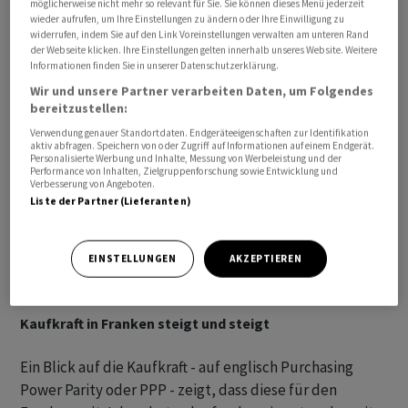
möglicherweise nicht mehr so relevant für Sie. Sie können dieses Menü jederzeit
wieder aufrufen, um Ihre Einstellungen zu ändern oder Ihre Einwilligung zu
Die Analyse der realen effektiven Wechselkurse -
widerrufen, indem Sie auf den Link Voreinstellungen verwalten am unteren Rand
sogenannter REER - zeigt gemäss Berechnungen der
der Webseite klicken. Ihre Einstellungen gelten innerhalb unseres Website. Weitere
Informationen finden Sie in unserer Datenschutzerklärung.
Nachrichtenagentur Bloomberg keine Überbewertung
Wir und unsere Partner verarbeiten Daten, um Folgendes
des Frankens, wenn dieser Wert um die Produktivität
bereitzustellen:
bereinigt wird. Aktuell entspricht der Franken dem
Verwendung genauer Standortdaten. Endgeräteeigenschaften zur Identifikation
fairen Wert, so die Analysten. Der reale effektive
aktiv abfragen. Speichern von oder Zugriff auf Informationen auf einem Endgerät.
Personalisierte Werbung und Inhalte, Messung von Werbeleistung und der
Wechselkurs ist der gewichtete Durchschnitt der
Performance von Inhalten, Zielgruppenforschung sowie Entwicklung und
Verbesserung von Angeboten.
Währung eines Landes im Verhältnis zu einem Index
Liste der Partner (Lieferanten)
oder Korb anderer wichtiger Währungen. Die
Gewichtungen werden dabei durch den Vergleich der
relativen Handelsbilanz eines Landes mit der jedes
EINSTELLUNGEN
AKZEPTIEREN
Landes im Index ermittelt.
Kaufkraft in Franken steigt und steigt
Ein Blick auf die Kaufkraft - auf englisch Purchasing
Power Parity oder PPP - zeigt, dass diese für den