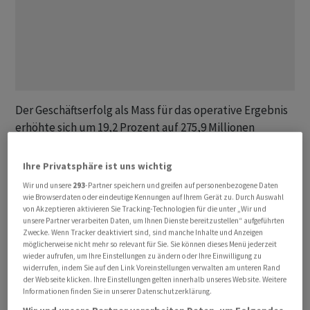
Der Geschäftserfolg als Mass für das operative Ergebnis
erhöhte sich um 19,2 Prozent auf 275,9 Millionen
Franken, wie der Finanzkonzern, zu dem neben dem
BKB
-Stammhaus auch die
Bank Cler
gehört, am
Ihre Privatsphäre ist uns wichtig
Donnerstag mitteilte. Nach der Bildung weiterer
Wir und unsere
293
-Partner speichern und greifen auf personenbezogene Daten
Reserven für allgemeine Bankrisiken resultierte ein um
wie Browserdaten oder eindeutige Kennungen auf Ihrem Gerät zu. Durch Auswahl
von Akzeptieren aktivieren Sie Tracking-Technologien für die unter „Wir und
21,3 Prozent gestiegener Konzerngewinn von 169,4
unsere Partner verarbeiten Daten, um Ihnen Dienste bereitzustellen“ aufgeführten
Millionen Franken.
Zwecke. Wenn Tracker deaktiviert sind, sind manche Inhalte und Anzeigen
möglicherweise nicht mehr so relevant für Sie. Sie können dieses Menü jederzeit
wieder aufrufen, um Ihre Einstellungen zu ändern oder Ihre Einwilligung zu
Die Inhaber der
BKB
-PS erhalten eine Dividende von
widerrufen, indem Sie auf den Link Voreinstellungen verwalten am unteren Rand
der Webseite klicken. Ihre Einstellungen gelten innerhalb unseres Website. Weitere
3,25 Franken je Partizipationsschein nach 3,10 Franken
Informationen finden Sie in unserer Datenschutzerklärung.
im Jahr davor. Der Kanton Basel-Stadt kann von einer