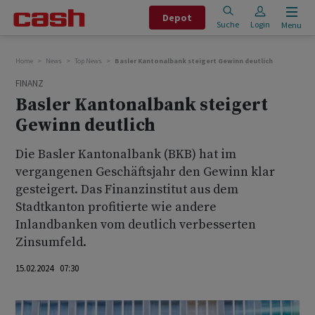
Depot
Suche
Login
Menu
Home
News
Top News
Basler Kantonalbank steigert Gewinn deutlich
FINANZ
Basler Kantonalbank steigert
Gewinn deutlich
Die Basler Kantonalbank (BKB) hat im
vergangenen Geschäftsjahr den Gewinn klar
gesteigert. Das Finanzinstitut aus dem
Stadtkanton profitierte wie andere
Inlandbanken vom deutlich verbesserten
Zinsumfeld.
15.02.2024 07:30