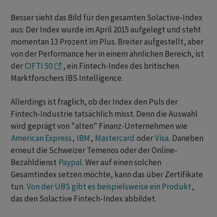
Besser sieht das Bild für den gesamten Solactive-Index
aus: Der Index wurde im April 2015 aufgelegt und steht
momentan 13 Prozent im Plus. Breiter aufgestellt, aber
von der Performance her in einem ähnlichen Bereich, ist
der
CIFTI 50
, ein Fintech-Index des britischen
Marktforschers IBS Intelligence.
Allerdings ist fraglich, ob der Index den Puls der
Fintech-Industrie tatsächlich misst. Denn die Auswahl
wird geprägt von "alten" Finanz-Unternehmen wie
American Express
,
IBM
,
Mastercard
oder
Visa
. Daneben
erneut die Schweizer Temenos oder der Online-
Bezahldienst
Paypal
. Wer auf einen solchen
Gesamtindex setzen möchte, kann das über Zertifikate
tun.
Von der UBS gibt es beispielsweise ein Produkt
,
das den Solactive Fintech-Index abbildet.