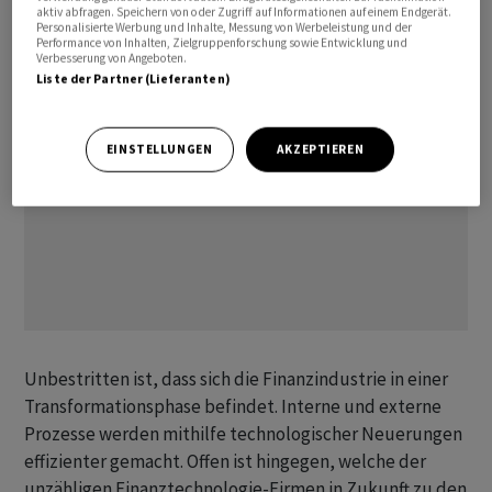
letzten zehn Jahren (Quelle: cash.ch)
aktiv abfragen. Speichern von oder Zugriff auf Informationen auf einem Endgerät.
Personalisierte Werbung und Inhalte, Messung von Werbeleistung und der
Performance von Inhalten, Zielgruppenforschung sowie Entwicklung und
Verbesserung von Angeboten.
Liste der Partner (Lieferanten)
EINSTELLUNGEN
AKZEPTIEREN
Unbestritten ist, dass sich die Finanzindustrie in einer
Transformationsphase befindet. Interne und externe
Prozesse werden mithilfe technologischer Neuerungen
effizienter gemacht. Offen ist hingegen, welche der
unzähligen Finanztechnologie-Firmen in Zukunft zu den