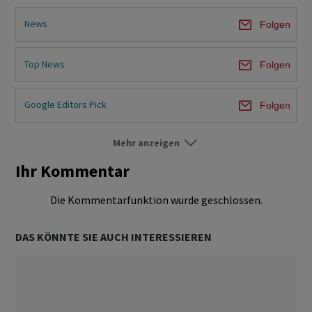
News
Folgen
Top News
Folgen
Google Editors Pick
Folgen
Mehr anzeigen
Börsen-Ticker
Folgen
Ihr Kommentar
Börse Schweiz
Folgen
Die Kommentarfunktion wurde geschlossen.
Börse Ausland
Folgen
DAS KÖNNTE SIE AUCH INTERESSIEREN
Unternehmen
Folgen
Ökonomie & Politik
Folgen