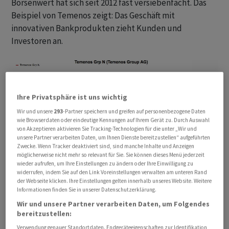
Börsenwert hat sich seit 2012 fast versiebenfacht. Das
Beispiel von Temenos zeigt: Das Geschäft mit
innovativen Bankprodukten zieht Kunden und
Investoren an.
Ihre Privatsphäre ist uns wichtig
Wir und unsere
293
-Partner speichern und greifen auf personenbezogene Daten
wie Browserdaten oder eindeutige Kennungen auf Ihrem Gerät zu. Durch Auswahl
von Akzeptieren aktivieren Sie Tracking-Technologien für die unter „Wir und
unsere Partner verarbeiten Daten, um Ihnen Dienste bereitzustellen“ aufgeführten
Zwecke. Wenn Tracker deaktiviert sind, sind manche Inhalte und Anzeigen
möglicherweise nicht mehr so relevant für Sie. Sie können dieses Menü jederzeit
wieder aufrufen, um Ihre Einstellungen zu ändern oder Ihre Einwilligung zu
widerrufen, indem Sie auf den Link Voreinstellungen verwalten am unteren Rand
der Webseite klicken. Ihre Einstellungen gelten innerhalb unseres Website. Weitere
Informationen finden Sie in unserer Datenschutzerklärung.
Wir und unsere Partner verarbeiten Daten, um Folgendes
bereitzustellen:
Beeindruckende Wertvermehrung: Temenos-Aktie in den
Verwendung genauer Standortdaten. Endgeräteeigenschaften zur Identifikation