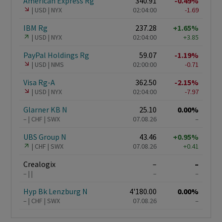
American Express Rg
340.91
-0.49%
USD
NYX
02:04:00
-1.69
IBM Rg
237.28
+1.65%
USD
NYX
02:04:00
+3.85
PayPal Holdings Rg
59.07
-1.19%
USD
NMS
02:00:00
-0.71
Visa Rg-A
362.50
-2.15%
USD
NYX
02:04:00
-7.97
Glarner KB N
25.10
0.00%
–
CHF
SWX
07.08.26
–
UBS Group N
43.46
+0.95%
CHF
SWX
07.08.26
+0.41
Crealogix
–
–
–
–
–
Hyp Bk Lenzburg N
4'180.00
0.00%
–
CHF
SWX
07.08.26
–