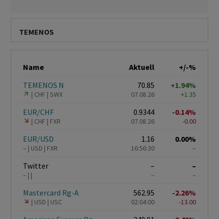
TEMENOS
Name
Aktuell
+/-%
TEMENOS N
70.85
+1.94%
CHF
SWX
07.08.26
+1.35
EUR/CHF
0.9344
-0.14%
CHF
FXR
07.08.26
-0.00
EUR/USD
1.16
0.00%
–
USD
FXR
16:56:30
–
Twitter
–
–
–
–
–
Mastercard Rg-A
562.95
-2.26%
USD
USC
02:04:00
-13.00