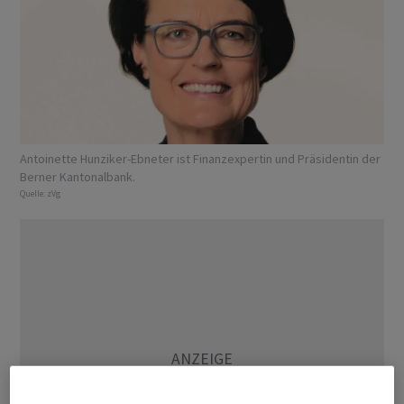
Antoinette Hunziker-Ebneter ist Finanzexpertin und Präsidentin der
Berner Kantonalbank.
Quelle:
zVg