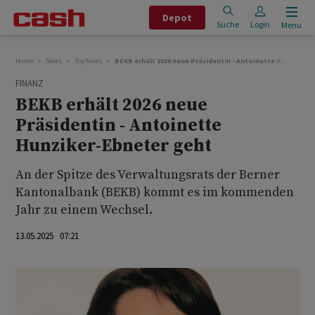
Depot
Suche
Login
Menu
Home
News
Top News
BEKB erhält 2026 neue Präsidentin - Antoinette Hunziker-
FINANZ
BEKB erhält 2026 neue
Präsidentin - Antoinette
Hunziker-Ebneter geht
An der Spitze des Verwaltungsrats der Berner
Kantonalbank (BEKB) kommt es im kommenden
Jahr zu einem Wechsel.
13.05.2025 07:21