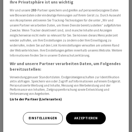
Ihre Privatsphäre ist uns wichtig
Wir und unsere
293
-Partner speichern und greifen auf personenbezogene Daten
wie Browserdaten oder eindeutige Kennungen auf Ihrem Gerät zu. Durch Auswahl
von Akzeptieren aktivieren Sie Tracking-Technologien für die unter „Wir und
unsere Partner verarbeiten Daten, um Ihnen Dienste bereitzustellen“ aufgeführten
Zwecke. Wenn Tracker deaktiviert sind, sind manche Inhalte und Anzeigen
möglicherweise nicht mehr so relevant für Sie. Sie können dieses Menü jederzeit
Die bekannte Managerin und ehemalige Börsenchefin
wieder aufrufen, um Ihre Einstellungen zu ändern oder Ihre Einwilligung zu
widerrufen, indem Sie auf den Link Voreinstellungen verwalten am unteren Rand
Antoinette Hunziker-Ebneter gibt das Präsidium der
der Webseite klicken. Ihre Einstellungen gelten innerhalb unseres Website. Weitere
Berner Kantonalbank
(
BEKB
) nach elf Jahren ab. Ihre
Informationen finden Sie in unserer Datenschutzerklärung.
Nachfolge soll laut Mitteilung vom Dienstag Annelis
Wir und unsere Partner verarbeiten Daten, um Folgendes
Lüscher Hämmerli antreten. Diese gehört dem
bereitzustellen:
Verwaltungsrat seit 2019 an. Sie ist heute ausserdem
Verwendung genauer Standortdaten. Endgeräteeigenschaften zur Identifikation
aktiv abfragen. Speichern von oder Zugriff auf Informationen auf einem Endgerät.
Finanzchefin der Versicherungsgruppe
Helvetia
, gibt
Personalisierte Werbung und Inhalte, Messung von Werbeleistung und der
Performance von Inhalten, Zielgruppenforschung sowie Entwicklung und
diesen Posten aber bis spätestens Ende April 2026 ab,
Verbesserung von Angeboten.
wie seit kurzem bekannt ist.
Liste der Partner (Lieferanten)
Lüscher Hämmerli habe sich in einem mehrstufigen
EINSTELLUNGEN
AKZEPTIEREN
Auswahlverfahren durchgesetzt und sei ihre
«Wunschkandidatin», lässt sich die aktuelle Präsidentin