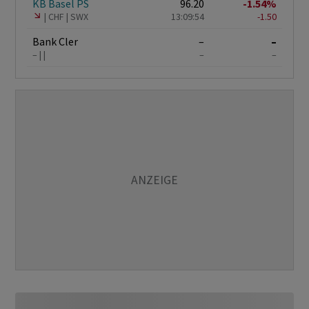
KB Basel PS
96.20
-1.54%
CHF
SWX
13:09:54
-1.50
Bank Cler
–
–
–
–
–