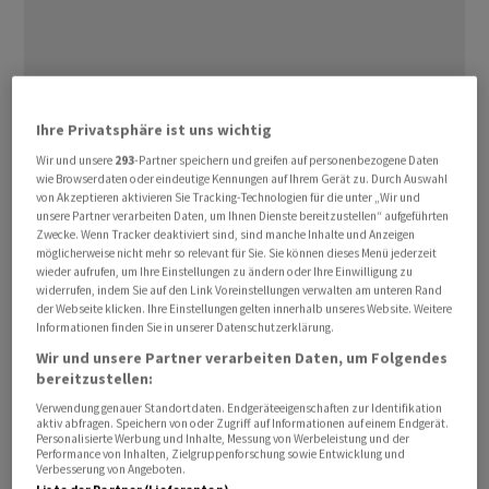
Aufbauend auf der aktuellen Positionierung des
Ihre Privatsphäre ist uns wichtig
Stammhauses
Basler Kantonalbank
und der Tochter
Wir und unsere
293
-Partner speichern und greifen auf personenbezogene Daten
Bank Cler
will sie Stabilität, Kundennähe,
wie Browserdaten oder eindeutige Kennungen auf Ihrem Gerät zu. Durch Auswahl
von Akzeptieren aktivieren Sie Tracking-Technologien für die unter „Wir und
fortschrittliche Banklösungen und die Mitarbeiter-
unsere Partner verarbeiten Daten, um Ihnen Dienste bereitzustellen“ aufgeführten
Kompetenzen weiter ausbauen. Die übergeordnete
Zwecke. Wenn Tracker deaktiviert sind, sind manche Inhalte und Anzeigen
möglicherweise nicht mehr so relevant für Sie. Sie können dieses Menü jederzeit
«Vision 2040» sehe derweil ein «deutlich
wieder aufrufen, um Ihre Einstellungen zu ändern oder Ihre Einwilligung zu
ausgewogeneres Ertragsmodell» mit stärkerer
widerrufen, indem Sie auf den Link Voreinstellungen verwalten am unteren Rand
der Webseite klicken. Ihre Einstellungen gelten innerhalb unseres Website. Weitere
Diversifikation zwischen Zins-, Kommissions- und
Informationen finden Sie in unserer Datenschutzerklärung.
Handelserträgen vor, heisst es in einer Mitteilung vom
Wir und unsere Partner verarbeiten Daten, um Folgendes
Donnerstag.
bereitzustellen:
Verwendung genauer Standortdaten. Endgeräteeigenschaften zur Identifikation
Die
BKB
hat in ihrer aktualisierten Strategie vier
aktiv abfragen. Speichern von oder Zugriff auf Informationen auf einem Endgerät.
Personalisierte Werbung und Inhalte, Messung von Werbeleistung und der
Stossrichtungen definiert. Als erstes wird die Vertriebs-
Performance von Inhalten, Zielgruppenforschung sowie Entwicklung und
Verbesserung von Angeboten.
und Dienstleistungsexzellenz genannt.