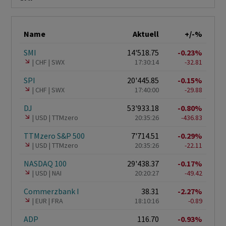
Name
Aktuell
+/-%
SMI
14'518.75
-0.23%
CHF
SWX
17:30:14
-32.81
SPI
20'445.85
-0.15%
CHF
SWX
17:40:00
-29.88
DJ
53'933.18
-0.80%
USD
TTMzero
20:35:26
-436.83
TTMzero S&P 500
7'714.51
-0.29%
USD
TTMzero
20:35:26
-22.11
NASDAQ 100
29'438.37
-0.17%
USD
NAI
20:20:27
-49.42
Commerzbank I
38.31
-2.27%
EUR
FRA
18:10:16
-0.89
ADP
116.70
-0.93%