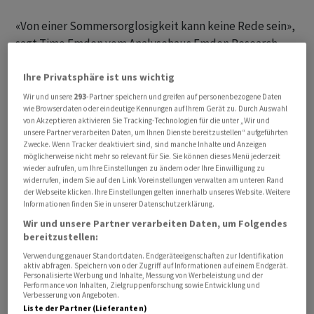
«Von einer Sommersorglosigkeit kann keine Rede sein»,
‌sagt Timo Emden ⁠vom Analysehaus Emden Research.
«Anleger dürften auf der Suche nach dem Kompass in
Ihre Privatsphäre ist uns wichtig
einem von Unsicherheit geprägten Umfeld bleiben.»
Wir und unsere
293
-Partner speichern und greifen auf personenbezogene Daten
wie Browserdaten oder eindeutige Kennungen auf Ihrem Gerät zu. Durch Auswahl
Dennoch: Die zurückliegende Woche schloss der
von Akzeptieren aktivieren Sie Tracking-Technologien für die unter „Wir und
Schweizer Aktienmarkt insgesamt positiv ab. Der
SMI
unsere Partner verarbeiten Daten, um Ihnen Dienste bereitzustellen“ aufgeführten
Zwecke. Wenn Tracker deaktiviert sind, sind manche Inhalte und Anzeigen
stieg um 2,7 Prozent, der
SPI
um 2,3 Prozent. In den
möglicherweise nicht mehr so relevant für Sie. Sie können dieses Menü jederzeit
USA war das Bild gemischt: Während der
Dow Jones
ein
wieder aufrufen, um Ihre Einstellungen zu ändern oder Ihre Einwilligung zu
widerrufen, indem Sie auf den Link Voreinstellungen verwalten am unteren Rand
kleines Plus von 0,5 Prozent verteidigen konnte,
der Webseite klicken. Ihre Einstellungen gelten innerhalb unseres Website. Weitere
schlossen
S&P 500
sowie
Nasdaq 100
mit 2,1 respektive
Informationen finden Sie in unserer Datenschutzerklärung.
4,7 Prozent deutlich im Minus.
Wir und unsere Partner verarbeiten Daten, um Folgendes
bereitzustellen:
Verwendung genauer Standortdaten. Endgeräteeigenschaften zur Identifikation
aktiv abfragen. Speichern von oder Zugriff auf Informationen auf einem Endgerät.
Personalisierte Werbung und Inhalte, Messung von Werbeleistung und der
Performance von Inhalten, Zielgruppenforschung sowie Entwicklung und
Verbesserung von Angeboten.
Liste der Partner (Lieferanten)