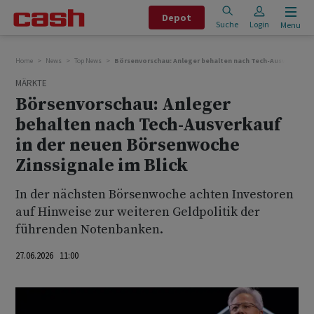
Depot
Suche
Login
Menu
Home
News
Top News
Börsenvorschau: Anleger behalten nach Tech-Ausverkauf i
MÄRKTE
Börsenvorschau: Anleger
behalten nach Tech-Ausverkauf
in der neuen Börsenwoche
Zinssignale im Blick
In der nächsten Börsenwoche achten Investoren
auf Hinweise zur weiteren Geldpolitik der
führenden Notenbanken.
27.06.2026 11:00