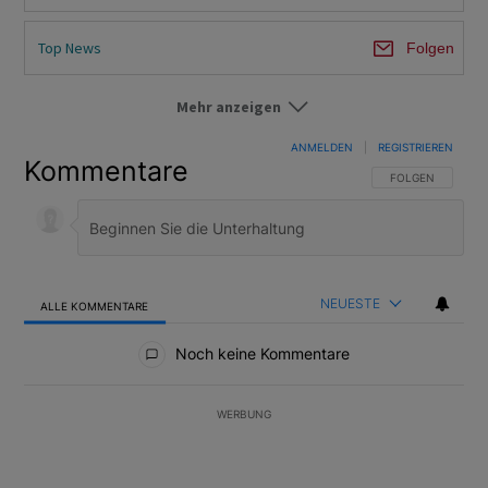
Top News
Folgen
Mehr anzeigen
Zinsen
Folgen
ANMELDEN
|
REGISTRIEREN
Kommentare
FOLGE DIESER U
FOLGEN
NEUESTE
ALLE KOMMENTARE
Alle Kommentare
Noch keine Kommentare
WERBUNG