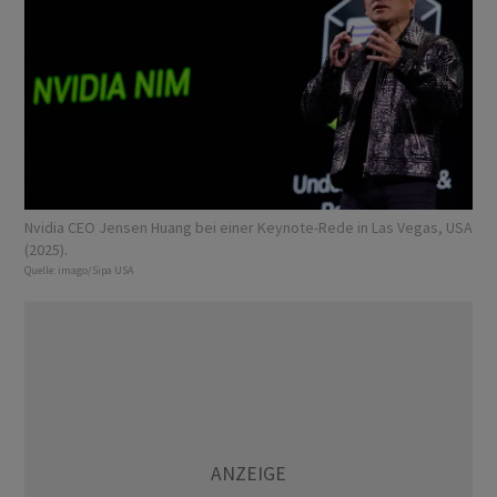
Nvidia CEO Jensen Huang bei einer Keynote-Rede in Las Vegas, USA
(2025).
Quelle:
imago/Sipa USA