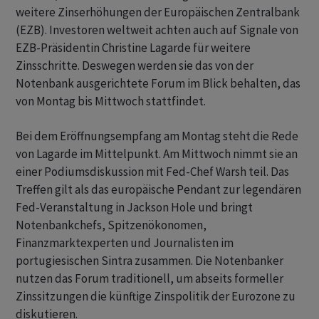
weitere Zinserhöhungen der Europäischen Zentralbank
(EZB). Investoren weltweit achten auch auf Signale ​von
EZB-Präsidentin Christine ​Lagarde für weitere
Zinsschritte. Deswegen werden sie das von der
Notenbank ausgerichtete Forum im Blick behalten, das
⁠von Montag bis Mittwoch stattfindet.
Bei dem Eröffnungsempfang am Montag steht die Rede
von Lagarde im Mittelpunkt. Am Mittwoch nimmt ​sie an
einer Podiumsdiskussion mit Fed-Chef Warsh teil. ⁠Das
Treffen gilt als das europäische Pendant zur legendären
Fed-Veranstaltung in Jackson Hole und bringt
Notenbankchefs, Spitzenökonomen,
Finanzmarktexperten und Journalisten im
portugiesischen Sintra zusammen. Die Notenbanker
nutzen das Forum traditionell, um abseits formeller
Zinssitzungen die künftige ‌Zinspolitik der Eurozone zu
diskutieren.