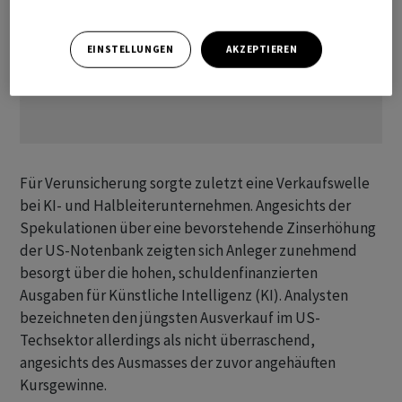
EINSTELLUNGEN
AKZEPTIEREN
Für Verunsicherung sorgte zuletzt eine Verkaufswelle
‌bei KI- und Halbleiterunternehmen. Angesichts der
Spekulationen über eine bevorstehende Zinserhöhung
der US-Notenbank zeigten sich Anleger zunehmend
besorgt über die hohen, schuldenfinanzierten
Ausgaben für ‌Künstliche Intelligenz (KI). Analysten
bezeichneten den jüngsten Ausverkauf im US-
Techsektor allerdings als nicht überraschend,
angesichts des Ausmasses der ​zuvor angehäuften
Kursgewinne.