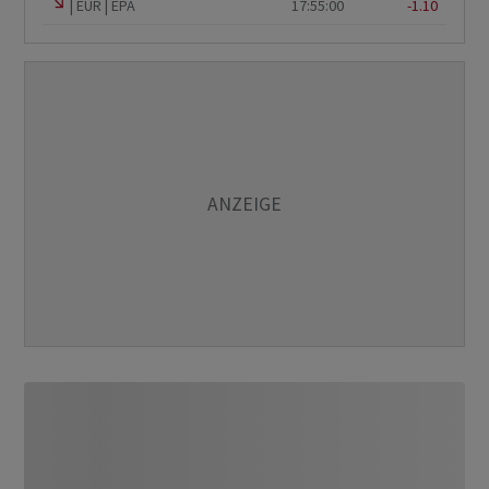
EUR
EPA
17:55:00
-1.10