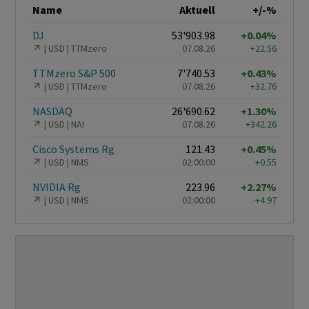
Name
Aktuell
+/-%
DJ
53'903.98
+0.04%
USD
TTMzero
07.08.26
+22.56
TTMzero S&P 500
7'740.53
+0.43%
USD
TTMzero
07.08.26
+32.76
NASDAQ
26'690.62
+1.30%
USD
NAI
07.08.26
+342.26
Cisco Systems Rg
121.43
+0.45%
USD
NMS
02:00:00
+0.55
NVIDIA Rg
223.96
+2.27%
USD
NMS
02:00:00
+4.97