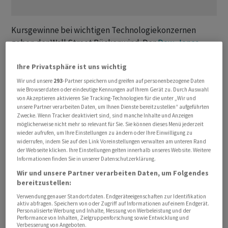
Kursgewinne bei wichtigen Technologiekonzernen
geben der Wall Street Rückenwind. Der
Dow-Jones-
Index
der Standardwerte ‌und ⁠der breiter gefasste
S&P
Ihre Privatsphäre ist uns wichtig
500
notierten zur Eröffnung ⁠am Donnerstag jeweils rund
ein halbes Prozent höher bei 49'932 ‌und 7480 Punkten.
Wir und unsere
293
-Partner speichern und greifen auf personenbezogene Daten
wie Browserdaten oder eindeutige Kennungen auf Ihrem Gerät zu. Durch Auswahl
Der Index der Technologiebörse ‌
Nasdaq
gewann etwa ​
von Akzeptieren aktivieren Sie Tracking-Technologien für die unter „Wir und
genauso viel auf 26'542 Zähler.
unsere Partner verarbeiten Daten, um Ihnen Dienste bereitzustellen“ aufgeführten
Zwecke. Wenn Tracker deaktiviert sind, sind manche Inhalte und Anzeigen
möglicherweise nicht mehr so relevant für Sie. Sie können dieses Menü jederzeit
Für Aufsehen sorgte vor allem
Cisco
mit einem
wieder aufrufen, um Ihre Einstellungen zu ändern oder Ihre Einwilligung zu
widerrufen, indem Sie auf den Link Voreinstellungen verwalten am unteren Rand
Kurssprung von mehr als 14 Prozent. Der
der Webseite klicken. Ihre Einstellungen gelten innerhalb unseres Website. Weitere
Netzwerkausrüster hat seine Jahresprognose für
Informationen finden Sie in unserer Datenschutzerklärung.
Aufträge im ‌Bereich KI-Infrastruktur angehoben und
Wir und unsere Partner verarbeiten Daten, um Folgendes
will rund 4000 Stellen streichen.
bereitzustellen:
Verwendung genauer Standortdaten. Endgeräteeigenschaften zur Identifikation
aktiv abfragen. Speichern von oder Zugriff auf Informationen auf einem Endgerät.
Gefragt waren auch die Titel von
Nvidia
, die um ​2,6
Personalisierte Werbung und Inhalte, Messung von Werbeleistung und der
Performance von Inhalten, Zielgruppenforschung sowie Entwicklung und
Prozent zulegten. Die USA hätten ​rund zehn
Verbesserung von Angeboten.