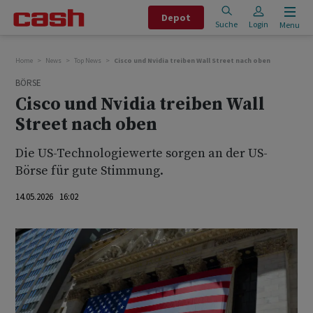
Depot
Suche
Login
Menu
Home
News
Top News
Cisco und Nvidia treiben Wall Street nach oben
BÖRSE
Cisco und Nvidia treiben Wall
Street nach oben
Die US-Technologiewerte sorgen an der US-
Börse für gute Stimmung.
14.05.2026 16:02