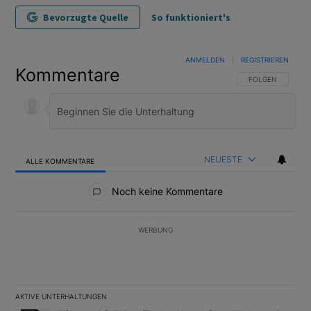
Bevorzugte Quelle
So funktioniert's
ANMELDEN
|
REGISTRIEREN
Kommentare
FOLGE DIESER U
FOLGEN
NEUESTE
ALLE KOMMENTARE
Alle Kommentare
Noch keine Kommentare
WERBUNG
AKTIVE UNTERHALTUNGEN
Das Folgende ist eine Liste der am meisten kommentierten Artikel