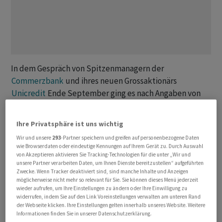
In dem Gespräch von Spitzenmanagern der
Commerzbank
und ihres neuen Grossaktionärs
Unicredit
Ende September ging es nach Angaben von
Commerzbank
-Chefin Bettina Orlopp nicht um eine
Übernahme des deutschen Institus durch die Italiener.
Ihre Privatsphäre ist uns wichtig
«Es war ein klassisches Investorengespräch.
Unicredit
Wir und unsere
293
-Partner speichern und greifen auf personenbezogene Daten
ist jetzt ein grösserer Aktionär und da gehört der
wie Browserdaten oder eindeutige Kennungen auf Ihrem Gerät zu. Durch Auswahl
professionelle Austausch zur geschäftlichen
von Akzeptieren aktivieren Sie Tracking-Technologien für die unter „Wir und
unsere Partner verarbeiten Daten, um Ihnen Dienste bereitzustellen“ aufgeführten
Entwicklung der Commerzbank dazu», sagte Orlopp
Zwecke. Wenn Tracker deaktiviert sind, sind manche Inhalte und Anzeigen
dem «Handelsblatt» (Montagausgabe) in einem
möglicherweise nicht mehr so relevant für Sie. Sie können dieses Menü jederzeit
wieder aufrufen, um Ihre Einstellungen zu ändern oder Ihre Einwilligung zu
Interview. Sie machte zudem deutlich, dass sie im Falle
widerrufen, indem Sie auf den Link Voreinstellungen verwalten am unteren Rand
eines Zusammengehens beider Banken sie eine
der Webseite klicken. Ihre Einstellungen gelten innerhalb unseres Website. Weitere
Informationen finden Sie in unserer Datenschutzerklärung.
jahrelange Lähmung sowie den Verlust von Kunden