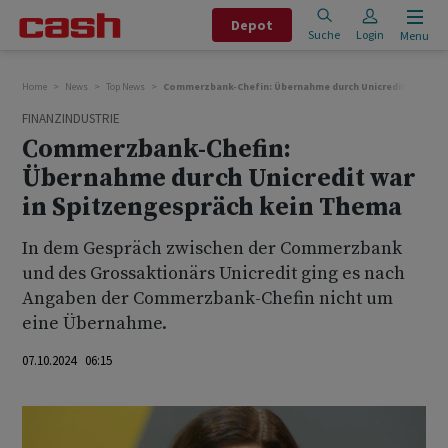
Depot
Suche
Login
Menu
Home
News
Top News
Commerzbank-Chefin: Übernahme durch Unicredit war in 
FINANZINDUSTRIE
Commerzbank-Chefin:
Übernahme durch Unicredit war
in Spitzengespräch kein Thema
In dem Gespräch zwischen der Commerzbank
und des Grossaktionärs Unicredit ging es nach
Angaben der Commerzbank-Chefin nicht um
eine Übernahme.
07.10.2024 06:15