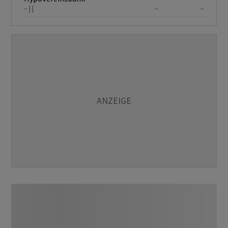
–
–
–