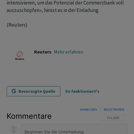
intensivieren, ​um das Potenzial der Commerzbank voll
auszuschöpfen», heisst es in der Einladung.
(Reuters)
Reuters
Mehr erfahren
Bevorzugte Quelle
So funktioniert's
ANMELDEN
|
REGISTRIEREN
Kommentare
FOLGE DIESER U
FOLGEN