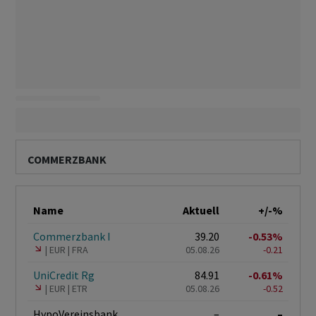
COMMERZBANK
Name
Aktuell
+/-%
Commerzbank I
39.20
-0.53%
EUR
FRA
05.08.26
-0.21
UniCredit Rg
84.91
-0.61%
EUR
ETR
05.08.26
-0.52
HypoVereinsbank
–
–