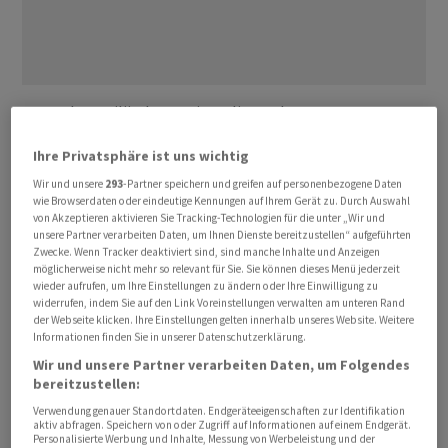
Wenn das Mailänder ‌Institut ⁠die Marke von 50 Prozent
an der
Commerzbank
überschreite, würde zugleich ein
Ihre Privatsphäre ist uns wichtig
Pflichtangebot ⁠für deren polnische Tochter mBank
Wir und unsere
293
-Partner speichern und greifen auf personenbezogene Daten
fällig. Die Regularien in Polen schrieben ein Angebot mit
wie Browserdaten oder eindeutige Kennungen auf Ihrem Gerät zu. Durch Auswahl
einer ‌Bar-Komponente und einen festgelegten
von Akzeptieren aktivieren Sie Tracking-Technologien für die unter „Wir und
Mindestpreis vor, heisst es in ‌den Unterlagen von
unsere Partner verarbeiten Daten, um Ihnen Dienste bereitzustellen“ aufgeführten
Zwecke. Wenn Tracker deaktiviert sind, sind manche Inhalte und Anzeigen
UniCredit
für die ​ausserordentliche
möglicherweise nicht mehr so relevant für Sie. Sie können dieses Menü jederzeit
Hauptversammlung am 4. Mai. Die mBank wird an der
wieder aufrufen, um Ihre Einstellungen zu ändern oder Ihre Einwilligung zu
widerrufen, indem Sie auf den Link Voreinstellungen verwalten am unteren Rand
Warschauer Börse mit 12,4 Milliarden Euro bewertet, im
der Webseite klicken. Ihre Einstellungen gelten innerhalb unseres Website. Weitere
Streubesitz sind 30,9 Prozent der Aktien im Wert von 3,8
Informationen finden Sie in unserer Datenschutzerklärung.
Milliarden.
Wir und unsere Partner verarbeiten Daten, um Folgendes
bereitzustellen:
UniCredit
hatte im März ein 35 Milliarden Euro schweres
Verwendung genauer Standortdaten. Endgeräteeigenschaften zur Identifikation
aktiv abfragen. Speichern von oder Zugriff auf Informationen auf einem Endgerät.
Übernahmeangebot ‌für die
Commerzbank
vorgelegt,
Personalisierte Werbung und Inhalte, Messung von Werbeleistung und der