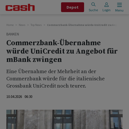
Depot
Suche
Login
Menu
Home
News
Top News
Commerzbank-Übernahme würde UniCredit zu Angebot fü
BANKEN
Commerzbank-Übernahme
würde UniCredit zu Angebot für
mBank zwingen
Eine Übernahme der Mehrheit an der
Commerzbank würde für die italienische
Grossbank UniCredit noch teurer.
10.04.2026 06:30