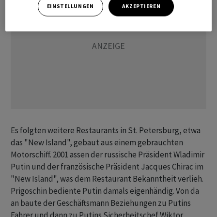
EINSTELLUNGEN
AKZEPTIEREN
Es folgten weitere Restaurants in St. Petersburg, etwa
das "New Island", gebaut aus einem gebrauchten
Motorschiff. 2001 assen der russische Präsident Wladimir
Putin und der französische Präsident Jacques Chirac im
"New Island", was dem Restaurant Bekanntheit verlieh.
Prigoschin bediente Putin damals eigenhändig. Von da
an baute der Geschäftsmann Beziehungen zu Putins
Fahrer und dann zu Putins Sicherheitschef Wiktor