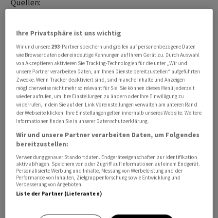
Quellen:
1. Catering-Monopol für den Staat
Ihre Privatsphäre ist uns wichtig
Wir und unsere
293
-Partner speichern und greifen auf personenbezogene Daten
Der Werdegang von Prigoschin begann nicht gerade
wie Browserdaten oder eindeutige Kennungen auf Ihrem Gerät zu. Durch Auswahl
glänzend. Nachdem er als Kind eine Sportakademie
von Akzeptieren aktivieren Sie Tracking-Technologien für die unter „Wir und
unsere Partner verarbeiten Daten, um Ihnen Dienste bereitzustellen“ aufgeführten
besucht hatte und als professioneller Sportler
Zwecke. Wenn Tracker deaktiviert sind, sind manche Inhalte und Anzeigen
gescheitert war, wurde er als 18-Jähriger kriminell und
möglicherweise nicht mehr so relevant für Sie. Sie können dieses Menü jederzeit
musste nach seiner Festnahme zehn Jahre ins Gefängnis.
wieder aufrufen, um Ihre Einstellungen zu ändern oder Ihre Einwilligung zu
widerrufen, indem Sie auf den Link Voreinstellungen verwalten am unteren Rand
Nach der Freilassung im Jahr 1990 arbeitete er in seiner
der Webseite klicken. Ihre Einstellungen gelten innerhalb unseres Website. Weitere
Heimatstadt St. Petersburg als Hotdogverkäufer. Das
Informationen finden Sie in unserer Datenschutzerklärung.
erweckte seinen unternehmerischen Geist: Er beteiligte
Wir und unsere Partner verarbeiten Daten, um Folgendes
bereitzustellen:
sich an einer Supermarktkette, gründete die
Holdinggesellschaft Concord und öffnete 1996
Verwendung genauer Standortdaten. Endgeräteeigenschaften zur Identifikation
aktiv abfragen. Speichern von oder Zugriff auf Informationen auf einem Endgerät.
schliesslich das erste elitäre Restaurant in St.
Personalisierte Werbung und Inhalte, Messung von Werbeleistung und der
Performance von Inhalten, Zielgruppenforschung sowie Entwicklung und
Petersburg, das "Old Customs House".
Verbesserung von Angeboten.
Liste der Partner (Lieferanten)