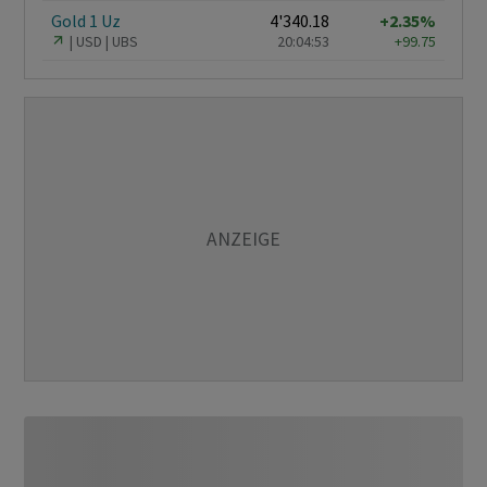
Gold 1 Uz
4'340.18
+2.35%
USD
UBS
20:04:53
+99.75