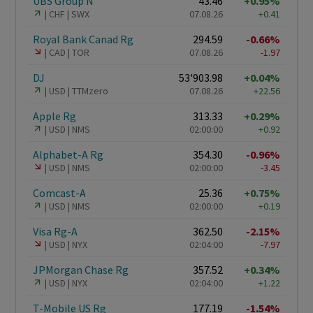
UBS Group N
43.46
+0.95%
CHF
SWX
07.08.26
+0.41
Royal Bank Canad Rg
294.59
-0.66%
CAD
TOR
07.08.26
-1.97
DJ
53'903.98
+0.04%
USD
TTMzero
07.08.26
+22.56
Apple Rg
313.33
+0.29%
USD
NMS
02:00:00
+0.92
Alphabet-A Rg
354.30
-0.96%
USD
NMS
02:00:00
-3.45
Comcast-A
25.36
+0.75%
USD
NMS
02:00:00
+0.19
Visa Rg-A
362.50
-2.15%
USD
NYX
02:04:00
-7.97
JPMorgan Chase Rg
357.52
+0.34%
USD
NYX
02:04:00
+1.22
T-Mobile US Rg
177.19
-1.54%