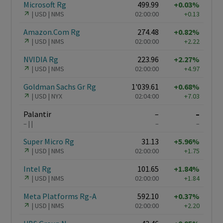
Microsoft Rg
499.99
+0.03%
USD
NMS
02:00:00
+0.13
Amazon.Com Rg
274.48
+0.82%
USD
NMS
02:00:00
+2.22
NVIDIA Rg
223.96
+2.27%
USD
NMS
02:00:00
+4.97
Goldman Sachs Gr Rg
1'039.61
+0.68%
USD
NYX
02:04:00
+7.03
Palantir
–
–
–
–
–
Super Micro Rg
31.13
+5.96%
USD
NMS
02:00:00
+1.75
Intel Rg
101.65
+1.84%
USD
NMS
02:00:00
+1.84
Meta Platforms Rg-A
592.10
+0.37%
USD
NMS
02:00:00
+2.20