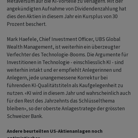
Metaversum auf die KI-Vorteile zu verlagern. Mit der
angekündigten Aufnahme von Dividendenzahlung hat
dies den Aktien in diesem Jahr ein Kursplus von 30
Prozent beschert.
Mark Haefele, Chief Investment Officer, UBS Global
Wealth Management, ist weiterhin ein überzeugter
Verfechter des Technologie-Booms. Die Argumente für
Investitionen in Technologie - einschliesslich KI - sind
weiterhin intakt und er empfiehlt Anlegerinnen und
Anlegern, jede unangemessene Korrektur bei
führenden KI-Qualitätstiteln als Kaufgelegenheit zu
nutzen. «KI wird in diesem Jahr und wahrscheinlich auch
für den Rest des Jahrzehnts das Schlüsselthema
bleiben», so der oberste Anlagestratege der grössten
Schweizer Bank.
Andere beurteilten US-Aktienanlagen noch