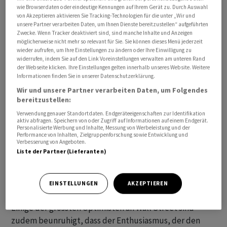
wie Browserdaten oder eindeutige Kennungen auf Ihrem Gerät zu. Durch Auswahl
von Akzeptieren aktivieren Sie Tracking-Technologien für die unter „Wir und
unsere Partner verarbeiten Daten, um Ihnen Dienste bereitzustellen“ aufgeführten
Zwecke. Wenn Tracker deaktiviert sind, sind manche Inhalte und Anzeigen
möglicherweise nicht mehr so relevant für Sie. Sie können dieses Menü jederzeit
wieder aufrufen, um Ihre Einstellungen zu ändern oder Ihre Einwilligung zu
widerrufen, indem Sie auf den Link Voreinstellungen verwalten am unteren Rand
der Webseite klicken. Ihre Einstellungen gelten innerhalb unseres Website. Weitere
Informationen finden Sie in unserer Datenschutzerklärung.
Zunehmend wirft auch der Hype um die Künstliche
Wir und unsere Partner verarbeiten Daten, um Folgendes
Intelligenz Fragen auf, da die Kursexplosion stark an die
bereitzustellen:
spekulative Dotcom-Blase erinnert. Laut den Strategen
Verwendung genauer Standortdaten. Endgeräteeigenschaften zur Identifikation
von Citigroup ist die Positionierung in den US-
aktiv abfragen. Speichern von oder Zugriff auf Informationen auf einem Endgerät.
Personalisierte Werbung und Inhalte, Messung von Werbeleistung und der
Technologieaktien so optimistisch, dass jeder
Performance von Inhalten, Zielgruppenforschung sowie Entwicklung und
Verbesserung von Angeboten.
Ausverkauf einen grösseren Absturz auslösen könnte.
Liste der Partner (Lieferanten)
«Die grosse Konsenspositionierung ist ein Risiko und
könnte eine Markttrendwende verstärken», schrieb Citi-
Stratege Chris Montagu in einer Notiz.
EINSTELLUNGEN
AKZEPTIEREN
Einige der grössten Optimisten an Wall Street sind
zudem beunruhigt, dass der Enthusiasmus, der den