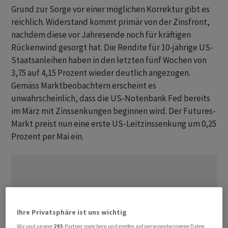
Grund zur Sorge vor einer möglichen Korrektur gibt es
reichlich. Widerstand kommt primär von der Zinsfront,
nachdem diese vor Jahresende noch für kräftigen
Rückenwind gesorgt hat. Die Rendite für 10-jährige US-
Staatsanleihen haben in den letzten fünf Wochen von
3,75 auf 4,15 Prozent wieder deutlich angezogen.
Gemäss Marktbeobachtern erscheint es
unwahrscheinlich, dass die US-Notenbank Fed bereits
im März mit Zinssenkungen beginnen wird. Der Futures-
Markt preist nun eine erste US-Leitzinssenkung um 0,25
Prozent per Mai ein.
Ihre Privatsphäre ist uns wichtig
Wir und unsere
293
-Partner speichern und greifen auf personenbezogene Daten