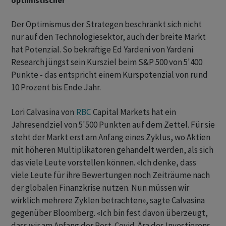
optimistischer
Der Optimismus der Strategen beschränkt sich nicht
nur auf den Technologiesektor, auch der breite Markt
hat Potenzial. So bekräftige Ed Yardeni von Yardeni
Research jüngst sein Kursziel beim S&P 500 von 5'400
Punkte - das entspricht einem Kurspotenzial von rund
10 Prozent bis Ende Jahr.
Lori Calvasina von
RBC
Capital Markets hat ein
Jahresendziel von 5'500 Punkten auf dem Zettel. Für sie
steht der Markt erst am Anfang eines Zyklus, wo Aktien
mit höheren Multiplikatoren gehandelt werden, als sich
das viele Leute vorstellen können. «Ich denke, dass
viele Leute für ihre Bewertungen noch Zeiträume nach
der globalen Finanzkrise nutzen. Nun müssen wir
wirklich mehrere Zyklen betrachten», sagte Calvasina
gegenüber Bloomberg. «Ich bin fest davon überzeugt,
dass wir am Anfang der Post-Covid-Ära des Investierens