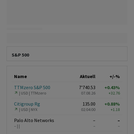
S&P 500
Name
Aktuell
+/-%
TTMzero S&P 500
7'740.53
+0.43%
USD
TTMzero
07.08.26
+32.76
Citigroup Rg
135.00
+0.88%
USD
NYX
02:04:00
+1.18
Palo Alto Networks
–
–
–
–
–