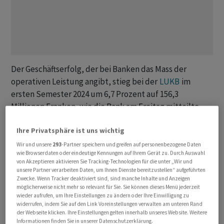
Der Geschäftserfolg, der bei Banken das Mass der
operativen Leistung angibt, stieg bei der
LUKB
im
ersten Semester 2024 um 6,7 Prozent auf 156,3
Millionen Franken, wie die Bank am Freitag mitteilte.
Einen recht deutlichen Sprung gab es beim
Ihre Privatsphäre ist uns wichtig
Konzerngewinn. Dieser legte im Jahresvergleich um 13,1
Prozent auf 144,7 Millionen zu.
Wir und unsere
293
-Partner speichern und greifen auf personenbezogene Daten
wie Browserdaten oder eindeutige Kennungen auf Ihrem Gerät zu. Durch Auswahl
von Akzeptieren aktivieren Sie Tracking-Technologien für die unter „Wir und
Mit dem Verkauf des Immobilienteils der
Fundamenta
unsere Partner verarbeiten Daten, um Ihnen Dienste bereitzustellen“ aufgeführten
Zwecke. Wenn Tracker deaktiviert sind, sind manche Inhalte und Anzeigen
Group Holding erzielte die Bank zudem einen
möglicherweise nicht mehr so relevant für Sie. Sie können dieses Menü jederzeit
ausserordentlichen Vorsteuergewinn von 32,1 Millionen
wieder aufrufen, um Ihre Einstellungen zu ändern oder Ihre Einwilligung zu
widerrufen, indem Sie auf den Link Voreinstellungen verwalten am unteren Rand
Franken. Davon wurden jedoch gleich 25 Millionen in die
der Webseite klicken. Ihre Einstellungen gelten innerhalb unseres Website. Weitere
Reserven für allgemeine Bankrisiken übertragen. Damit
Informationen finden Sie in unserer Datenschutzerklärung.