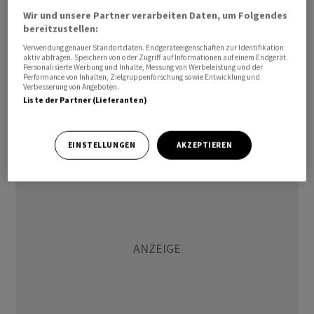
wolle die Bank ihr hartes Eigenkapital (CET1-Quote)
Wir und unsere Partner verarbeiten Daten, um Folgendes
stärken.
bereitzustellen:
Verwendung genauer Standortdaten. Endgeräteeigenschaften zur Identifikation
aktiv abfragen. Speichern von oder Zugriff auf Informationen auf einem Endgerät.
Der Netto-Erfolg im zentralen Zinsgeschäft stiegt trotz
Personalisierte Werbung und Inhalte, Messung von Werbeleistung und der
der von der
SNB
eingeleiteten Zinswende leicht um 2,5
Performance von Inhalten, Zielgruppenforschung sowie Entwicklung und
Verbesserung von Angeboten.
Prozent auf 210,6 Millionen Franken an. Die Steigerung
Liste der Partner (Lieferanten)
sei vor allem auf das aktive Bilanzmanagement der
LUKB
zurückzuführen, schreibt die Bank erklärend.
EINSTELLUNGEN
AKZEPTIEREN