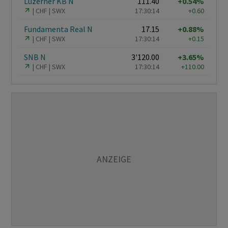
Luzerner KB N
111.40
+0.54%
CHF
SWX
17:30:14
+0.60
Fundamenta Real N
17.15
+0.88%
CHF
SWX
17:30:14
+0.15
SNB N
3'120.00
+3.65%
CHF
SWX
17:30:14
+110.00