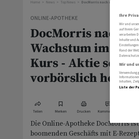
Home
News
Top News
DocMorris nach starkem Wachstum 
Ihre Priv
ONLINE-APOTHEKE
Wir und unse
DocMorris nach s
auf Ihrem Ger
verarbeiten D
Inhalte und A
Wachstum im Quart
Einstellungen
Rand der Webs
Datenschutze
Kurs - Aktie schnel
Wir und u
vorbörslich hoch
Verwendung ge
Informationen
Inhalten, Zi
Liste der P
Teilen
Merken
Drucken
Kommentare
Die Online-Apotheke DocMorris ist
boomenden Geschäfts ‌mit E-Rezep