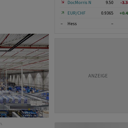
DocMorris N
9.50
-3.
EUR/CHF
0.9365
+0.
–
Hess
–
n.