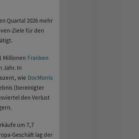
en Quartal 2026 mehr
ven-Ziele für den
tigt.
1 Millionen
Franken
 Jahr. In
rozent, wie
DocMorris
bnis (bereinigter
sviertel den Verlust
gern.
rkäufe um 7,7
ropa-Geschäft lag der