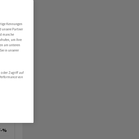
utige Kennungen
d unsere Partner
ind manche
ufrufen, um Ihre
ten am unteren
Sie in unserer
oder Zugriff auf
 Performance von
/-%