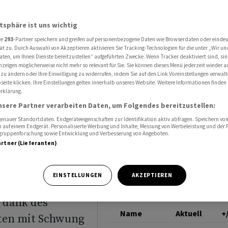
im Quartal auf Kurs - Aktie schnellt vorbörslich hoch
DOCMORRIS
atsphäre ist uns wichtig
re
293
-Partner speichern und greifen auf personenbezogene Daten wie Browserdaten oder einde
tarkem
ät zu. Durch Auswahl von Akzeptieren aktivieren Sie Tracking-Technologien für die unter „Wir un
aten, um Ihnen Dienste bereitzustellen“ aufgeführten Zwecke. Wenn Tracker deaktiviert sind, s
nzeigen möglicherweise nicht mehr so relevant für Sie. Sie können dieses Menü jederzeit wieder a
al auf
 zu ändern oder Ihre Einwilligung zu widerrufen, indem Sie auf den Link Voreinstellungen verwal
eite klicken. Ihre Einstellungen gelten innerhalb unseres Website. Weitere Informationen finden 
rklärung.
lt
nsere Partner verarbeiten Daten, um Folgendes bereitzustellen:
nauer Standortdaten. Endgeräteeigenschaften zur Identifikation aktiv abfragen. Speichern von 
 auf einem Endgerät. Personalisierte Werbung und Inhalte, Messung von Werbeleistung und der
elgruppenforschung sowie Entwicklung und Verbesserung von Angeboten.
artner (Lieferanten)
EINSTELLUNGEN
AKZEPTIEREN
 dank des
Name
Aktuell
+
ten ⁠mit Schwung