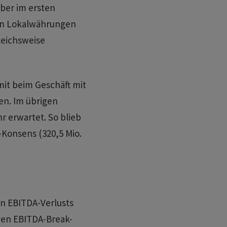
ber im ersten
 in Lokalwährungen
leichsweise
it beim Geschäft mit
en. Im übrigen
r erwartet. So blieb
Konsens (320,5 Mio.
en EBITDA-Verlusts
den EBITDA-Break-